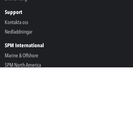
Support
Kontakta oss
Nedladdningar
SPM International
Marine & Offshore
SPM North America
SPM Academy
Connect
LinkedIn
Facebook
Youtube