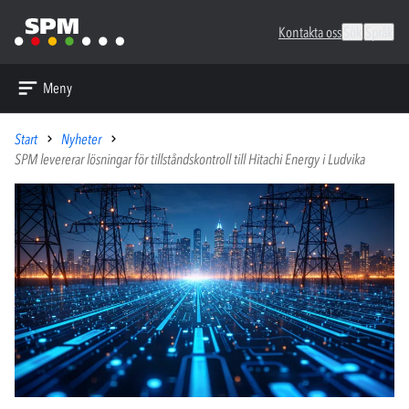
Kontakta oss
Sök
Språk
Meny
Start
Nyheter
SPM levererar lösningar för tillståndskontroll till Hitachi Energy i Ludvika