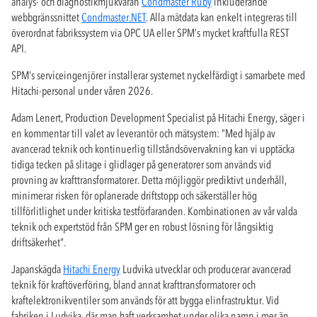
analys- och diagnostikmjukvaran
Condmaster Ruby
inkluderande
webbgränssnittet
Condmaster.NET
. Alla mätdata kan enkelt integreras till
överordnat fabrikssystem via OPC UA eller SPM’s mycket kraftfulla REST
API.
SPM’s serviceingenjörer installerar systemet nyckelfärdigt i samarbete med
Hitachi-personal under våren 2026.
Adam Lenert, Production Development Specialist på Hitachi Energy, säger i
en kommentar till valet av leverantör och mätsystem: ”Med hjälp av
avancerad teknik och kontinuerlig tillståndsövervakning kan vi upptäcka
tidiga tecken på slitage i glidlager på generatorer som används vid
provning av krafttransformatorer. Detta möjliggör prediktivt underhåll,
minimerar risken för oplanerade driftstopp och säkerställer hög
tillförlitlighet under kritiska testförfaranden. Kombinationen av vår valda
teknik och expertstöd från SPM ger en robust lösning för långsiktig
driftsäkerhet”.
Japanskägda
Hitachi Energy
Ludvika utvecklar och producerar avancerad
teknik för kraftöverföring, bland annat krafttransformatorer och
kraftelektronikventiler som används för att bygga elinfrastruktur. Vid
fabriken i Ludvika, där man haft verksamhet under olika namn i mer än