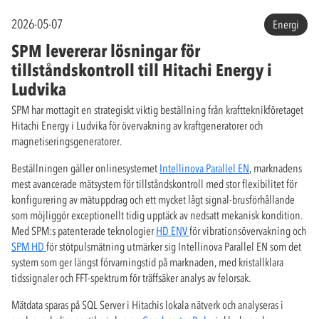
2026-05-07
Energi
SPM levererar lösningar för
tillståndskontroll till Hitachi Energy i
Ludvika
SPM har mottagit en strategiskt viktig beställning från kraftteknikföretaget
Hitachi Energy i Ludvika för övervakning av kraftgeneratorer och
magnetiseringsgeneratorer.
Beställningen gäller onlinesystemet
Intellinova Parallel EN
, marknadens
mest avancerade mätsystem för tillståndskontroll med stor flexibilitet för
konfigurering av mätuppdrag och ett mycket lågt signal-brusförhållande
som möjliggör exceptionellt tidig upptäck av nedsatt mekanisk kondition.
Med SPM:s patenterade teknologier
HD ENV
för vibrationsövervakning och
SPM HD
för stötpulsmätning utmärker sig Intellinova Parallel EN som det
system som ger längst förvarningstid på marknaden, med kristallklara
tidssignaler och FFT-spektrum för träffsäker analys av felorsak.
Mätdata sparas på SQL Server i Hitachis lokala nätverk och analyseras i