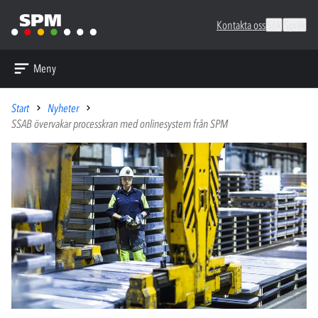
Kontakta oss
Sök
Språk
Meny
Start
Nyheter
SSAB övervakar processkran med onlinesystem från SPM