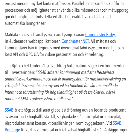
endast medger mycket korta mätfönster. Parallella mätkanaler, kraftfulla
processorer och möjligheter att använda olika mätmetoder och mätuppdrag
gör det möjligt att trots detta erhålla högkvalitativa mätdata med
automatiska larmgränser.
Mätdata sparas och analyseras i analysmjukvaran
Condmaster Ruby
,
inkluderande webbapplikationen
Condmaster.NET
. All mätdata och
kommentarer kan integreras med överordnat fabrikssystem med hjälp av
Rest API och UPC UA för vidare presentation och korrelering.
Jan Björk, chef Underhållsutveckling Automation, säger i en kommentar
till investeringen: ”
SSAB arbetar kontinuerligt med att effektivisera
underhållsverksamheten och här är onlinesystem för maskinövervakning en
viktig del. Traverser har en mycket viktig funktion för vårt materialflöde
internt och förutsättning för hög tillförlitlighet på dessa ökar nu när vi
monterat SPM:s onlinesystem Intellinova.
”
SSAB
är ett högspecialiserat globalt stålföretag och en ledande producent
av avancerade höghållfasta stål, seghärdade stål, tunnplåt och grovplåt,
rörprodukter samt konstruktionslösningar inom byggsektorn. Vid
SSAB
Borlänge
tillverkas varmvalsat och kallvalsat höghållfast stål. Anläggningen