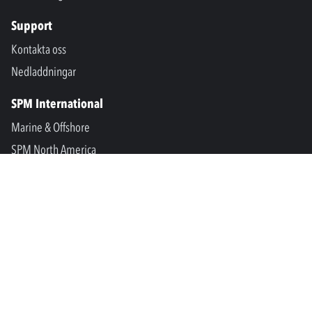
Support
Kontakta oss
Nedladdningar
SPM International
Marine & Offshore
SPM North America
SPM Academy
Connect
LinkedIn
Facebook
Youtube