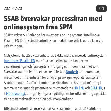
2021-12-20
Stål
SSAB övervakar processkran med
onlinesystem från SPM
SSAB:s valsverk i Borlänge har investerat i onlinesystemet Intellinova
Parallel EN för tillståndskontroll av en produktionskritisk processkran vid
utlastningen.
Mätsystemet består av två enheter av SPM:s mest avancerade onlinesystem
Intellinova Parallel EN
med åtta parallellmätande kanaler, fyra
varvtalsingångar och fyra digitala in/utgångar. Till den mätenhet som
övervakar kranens lyftenhet har anslutits åtta
DuoTech
-accelerometrar,
medan det till mätenheten för drivhjul på åkvagn kopplats fyra stycken.
Accelerometern DuoTech kombinerar vibrations- och stötpulsmätning i
samma sensor med de patenterade mätmetoderna
HD ENV
och
SPM HD
, s
k
HD-teknologi
, som ger tydliga och pålitliga mätresultat för tidig upptäckt
av nedsatt mekanisk kondition och smörjkondition.
Tillståndskontroll på processkranar kan vara problematiskt då körtiderna