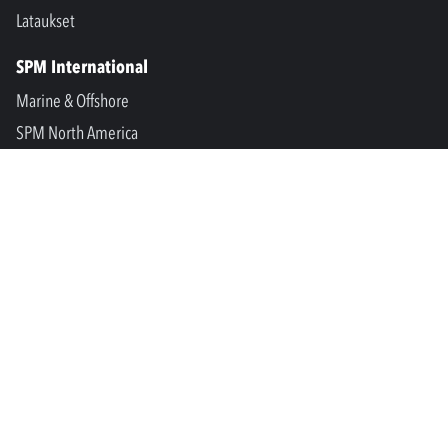
Lataukset
SPM International
Marine & Offshore
SPM North America
SPM Academy
Connect
LinkedIn
Facebook
Youtube
info@spminstrument.fi