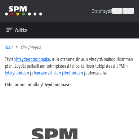
Ota yhteyttä
Haku
Kielet
Valikko
Start
Ota yhteyttä
Täytä
yhteydenottolomake
, niin otamme sinuun yhteyttä mahdollisimman
pian. Löydät paikallisen toimipisteesi tai paikallisen tukipisteesi SPM:n
tytäryhtiöiden
ja
kansainvälisten jakelijoiden
joukosta alla.
Odotamme innolla yhteydenottoasi!