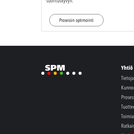
suorituskyvyn.
Prosessin optimointi
Yhtiö
Tietoj
Kunno
Proses
Tuotte
Toimia
Ratkai