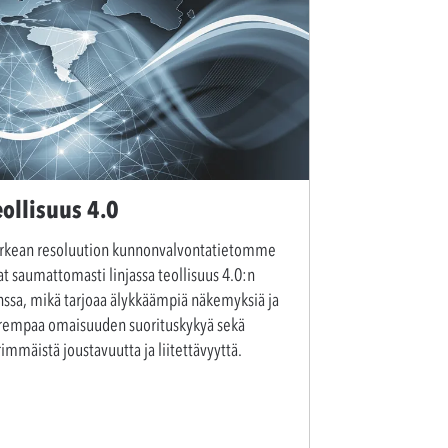
eollisuus 4.0
rkean resoluution kunnonvalvontatietomme
at saumattomasti linjassa teollisuus 4.0:n
nssa, mikä tarjoaa älykkäämpiä näkemyksiä ja
rempaa omaisuuden suorituskykyä sekä
immäistä joustavuutta ja liitettävyyttä.