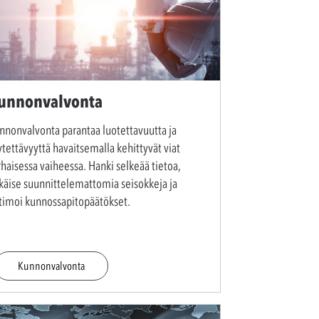
unnonvalvonta
nnonvalvonta parantaa luotettavuutta ja
ytettävyyttä havaitsemalla kehittyvät viat
rhaisessa vaiheessa. Hanki selkeää tietoa,
käise suunnittelemattomia seisokkeja ja
timoi kunnossapitopäätökset.
Kunnonvalvonta