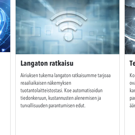
Langaton ratkaisu
T
Airiuksen tukema langaton ratkaisumme tarjoaa
Ko
reaaliaikaisen näkemyksen
ov
tuotantolaitteistostasi. Koe automatisoidun
ka
tiedonkeruun, kustannusten alenemisen ja
pa
turvallisuuden parantumisen edut.
äär