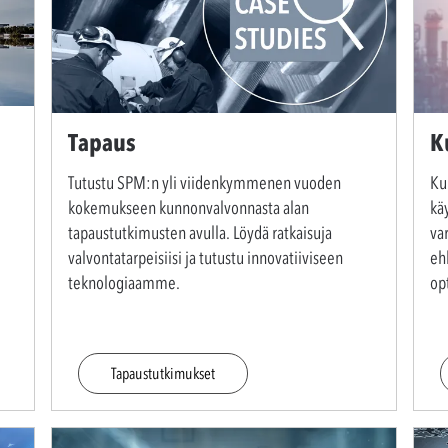
Tapaus
K
Tutustu SPM:n yli viidenkymmenen vuoden
Ku
kokemukseen kunnonvalvonnasta alan
kä
tapaustutkimusten avulla. Löydä ratkaisuja
va
valvontatarpeisiisi ja tutustu innovatiiviseen
eh
teknologiaamme.
op
Tapaustutkimukset