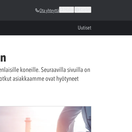
Haku
Kielet
Ota yhteyttä
Uutiset
en
laisille koneille. Seuraavilla sivuilla on
 jotkut asiakkaamme ovat hyötyneet