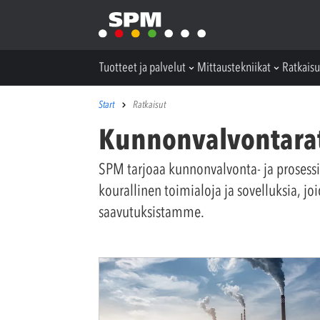
Tuotteet ja palvelut
Mittaustekniikat
Ratkaisu
Start
Ratkaisut
Kunnonvalvontarat
SPM tarjoaa kunnonvalvonta- ja prosessien
kourallinen toimialoja ja sovelluksia, 
saavutuksistamme.