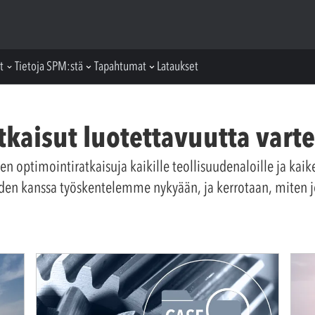
t
Tietoja SPM:stä
Tapahtumat
Lataukset
kaisut luotettavuutta vart
 optimointiratkaisuja kaikille teollisuudenaloille ja kaiken
joiden kanssa työskentelemme nykyään, ja kerrotaan, miten