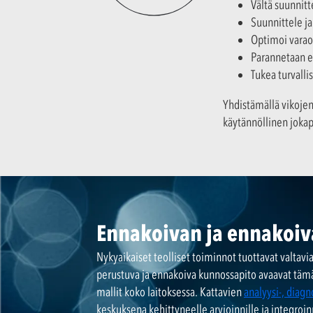
Vältä suunnitt
Suunnittele ja
Optimoi varaos
Parannetaan e
Tukea turvalli
Yhdistämällä vikojen
käytännöllinen jokap
Ennakoivan ja ennakoi
Nykyaikaiset teolliset toiminnot tuottavat valtavi
perustuva ja ennakoiva kunnossapito avaavat tämä
mallit koko laitoksessa. Kattavien
analyysi-, diagn
keskuksena kehittyneelle arvioinnille ja integro