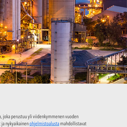
n, joka perustuu yli viidenkymmenen vuoden
it ja nykyaikainen
ohjelmistoalusta
mahdollistavat