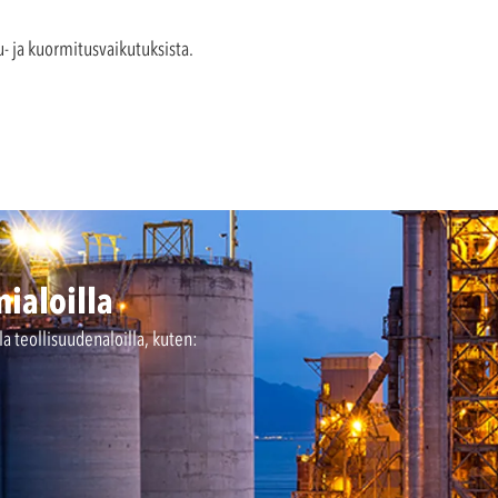
- ja kuormitusvaikutuksista.
ialoilla
 teollisuudenaloilla, kuten: