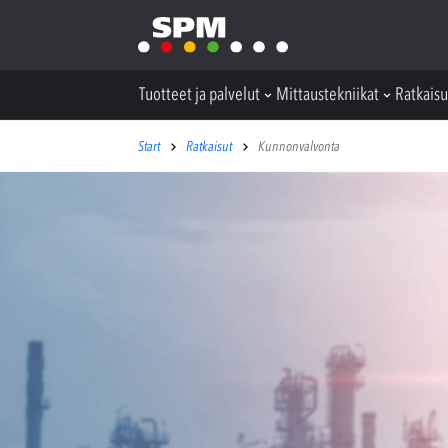
Tuotteet ja palvelut
Mittaustekniikat
Ratkaisu
Start
Ratkaisut
Kunnonvalvonta