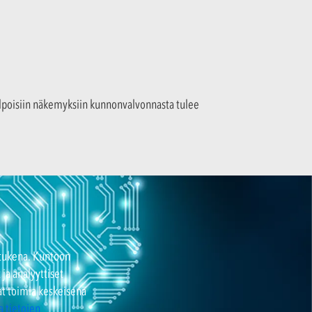
kelpoisiin näkemyksiin kunnonvalvonnasta tulee
n tukena. Kuntoon
ja analyyttiset
at toimia keskeisenä
a tietojen