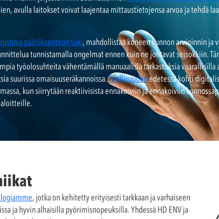
en, avulla laitokset voivat laajentaa mittaustietojensa arvoa ja tehdä l
rustuva päätöksenteon tuki
, mahdollistaa koneen kunnon arvioinnin ja 
nnittelua tunnistamalla ongelmat ennen kuin ne johtavat seisokkiin. T
mpia työolosuhteita vähentämällä manuaalisia tarkastuksia vaarallisilla a
ksia suurissa omaisuuseräkannoissa.
Teollisuuden
edetessä kohti digitalis
ssa, kun siirrytään reaktiivisista ennakoiviin ja ennakoiviin kunnossapi
aloitteille.
iikat
ologiamme
, jotka on kehitetty erityisesti tarkkaan ja varhaiseen
ssa ja hyvin alhaisilla pyörimisnopeuksilla. Yhdessä HD ENV ja