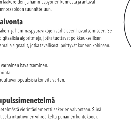
n laakereiden ja hammaspyörien kunnosta ja antavat
kunnossapidon suunnitteluun.
valvonta
 laakeri- ja hammaspyörävikojen varhaiseen havaitsemiseen. Se
igitaalisia algoritmeja, jotka tuottavat poikkeuksellisen
samalla signaalit, jotka tavallisesti peittyvät koneen kohinaan.
n varhainen havaitseminen.
iminta.
uuttuvanopeuksisia koneita varten.
kupulssimenetelmä
etelmästä vierintäelementtilaakerien valvontaan. Siinä
trit sekä intuitiivinen vihreä-kelta-punainen kuntokoodi.