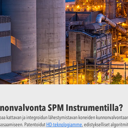
nonvalvonta SPM Instrumentilla?
oaa kattavan ja integroidun lähestymistavan koneiden kunnonvalvontaa
yisosaamiseen. Patentoidut
HD-teknologiamme
, edistykselliset algoritm