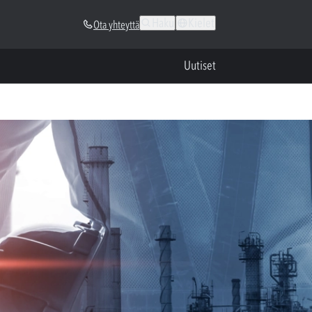
Haku
Kielet
Ota yhteyttä
Uutiset