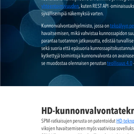
yhteentoimivuuden
, kuten REST API -ominaisuuksi
syvällisempiä näkemyksiä varten.
Kunnonvalvontaohjelmisto, jossa on
tekoälyyn pe
havaitsemisen, mikä vahvistaa kunnossapidon suu
parantaa tuotannon jatkuvuutta, edistää turvallise
sekä suoria että epäsuoria kunnossapitokustannu
kytkettyjä toimintoja kunnonvalvonta on avainasema
se muodostaa olennaisen perustan
teollisuus 4.0
-
HD-kunnonvalvontatekn
SPM-ratkaisujen perusta on patentoidut
HD-tekn
vikojen havaitsemiseen myös vaativissa sovelluksi