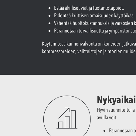
Estää äkilliset viat ja tuotantotappiot.
Pidentää kriittisen omaisuuden käyttöikää.
Vähentää huoltokustannuksia ja varaosien k
Parannetaan turvallisuutta ja ympäristönsu
Käytännössä kunnonvalvonta on koneiden jatkuva "
kompressoreiden, vaihteistojen ja monien muiden t
Nykyaika
Hyvin suunniteltu j
avulla voit:
Parannetaan o