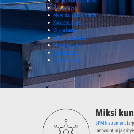
Elintarvikkeet ja juomat
Rauta ja teräs
Merenkulku ja offshore
Kaivostoiminta
Öljy ja kaasu
Energiantuotanto
Massa ja paperi
Puunjalostus
Vedenkäsittely
Miksi kun
SPM Instrument
tarj
innovointiin ja erit