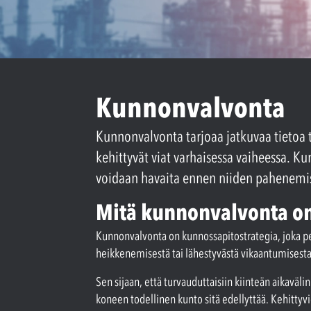
Kunnonvalvonta
Kunnonvalvonta tarjoaa jatkuvaa tietoa 
kehittyvät viat varhaisessa vaiheessa. K
voidaan havaita ennen niiden pahenemist
Mitä kunnonvalvonta o
Kunnonvalvonta on kunnossapitostrategia, joka pe
heikkenemisestä tai lähestyvästä vikaantumisesta.
Sen sijaan, että turvauduttaisiin kiinteän aikavä
koneen todellinen kunto sitä edellyttää. Kehitty