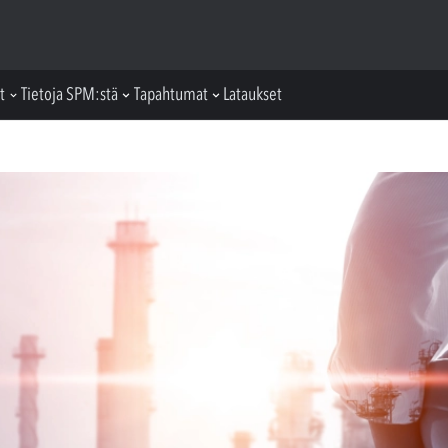
t
Tietoja SPM:stä
Tapahtumat
Lataukset