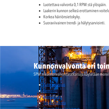
Luotettava valvonta 0,1 RPM:stä ylöspäin.
Laakerin kunnon selkeä erottaminen voitelu
Korkea häiriönsietokyky.
Suoraviivainen trendi- ja hälytysarviointi.
Kunnonvalvonta eri toim
SPM:n kunnonvalvontaratkaisuja käytetään monilla
Autoteollisuus
Sementti
Kemialliset
Tilojen hallinta