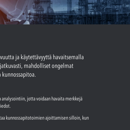
uutta ja käytettävyyttä havaitsemalla
i jatkuvasti, mahdolliset ongelmat
a kunnossapitoa.
analysointiin, jotta voidaan havaita merkkejä
tiedot.
staa kunnossapitotoimien ajoittamisen silloin, kun