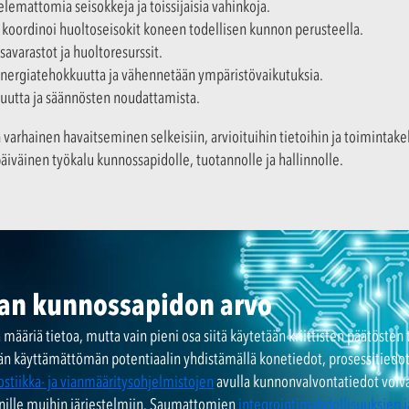
elemattomia seisokkeja ja toissijaisia vahinkoja.
 koordinoi huoltoseisokit koneen todellisen kunnon perusteella.
avarastot ja huoltoresurssit.
nergiatehokkuutta ja vähennetään ympäristövaikutuksia.
suutta ja säännösten noudattamista.
 varhainen havaitseminen selkeisiin, arvioituihin tietoihin ja toiminta
äiväinen työkalu kunnossapidolle, tuotannolle ja hallinnolle.
van kunnossapidon arvo
a määriä tietoa, mutta vain pieni osa siitä käytetään kriittisten päätöste
n käyttämättömän potentiaalin yhdistämällä konetiedot, prosessitiedot 
ostiikka- ja vianmääritysohjelmistojen
avulla kunnonvalvontatiedot voiv
innille muihin järjestelmiin. Saumattomien
integrointimahdollisuuksien j