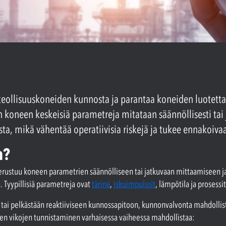
teollisuuskoneiden kunnosta ja parantaa koneiden luotettav
un koneen keskeisiä parametreja mitataan säännöllisesti ta
a, mikä vähentää operatiivisia riskejä ja tukee ennakoiva
n?
rustuu koneen parametrien säännölliseen tai jatkuvaan mittaamiseen ja 
 Tyypillisiä parametreja ovat
tärinä
,
iskuimpulssit
, lämpötila ja prosessi
lin tai pelkästään reaktiiviseen kunnossapitoon, kunnonvalvonta mahdolli
vien vikojen tunnistaminen varhaisessa vaiheessa mahdollistaa: