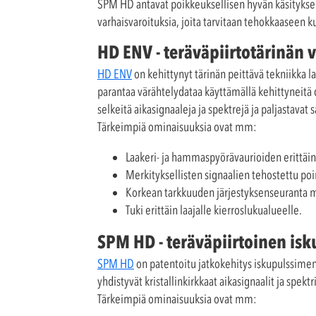
SPM HD antavat poikkeuksellisen hyvän käsitykse
varhaisvaroituksia, joita tarvitaan tehokkaaseen 
HD ENV - teräväpiirtotärinän 
HD ENV
on kehittynyt tärinän peittävä tekniikka
parantaa värähtelydataa käyttämällä kehittyneitä d
selkeitä aikasignaaleja ja spektrejä ja paljastavat 
Tärkeimpiä ominaisuuksia ovat mm:
Laakeri- ja hammaspyörävaurioiden erittäi
Merkityksellisten signaalien tehostettu po
Korkean tarkkuuden järjestyksenseuranta m
Tuki erittäin laajalle kierroslukualueelle.
SPM HD - teräväpiirtoinen is
SPM HD
on patentoitu jatkokehitys iskupulssimen
yhdistyvät kristallinkirkkaat aikasignaalit ja spek
Tärkeimpiä ominaisuuksia ovat mm: