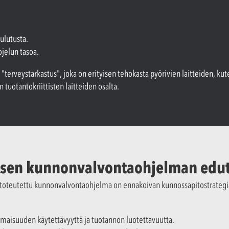
ulutusta.
ojelun tasoa.
terveystarkastus", joka on erityisen tehokasta pyörivien laitteiden, 
uotantokriittisten laitteiden osalta.
isen kunnonvalvontaohjelman edu
a toteutettu kunnonvalvontaohjelma on ennakoivan kunnossapitostrateg
maisuuden käytettävyyttä ja tuotannon luotettavuutta.