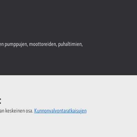
kuten pumppujen, moottoreiden, puhaltimien,
t
ian keskeinen osa.
Kunnonvalvontaratkaisujen