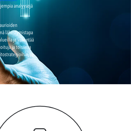
aajempia analyysejä
vaurioiden
ämä lähestymistapa
lueilla ja vähentää
oituja ja toisiinsa
tostrategioihin, ja