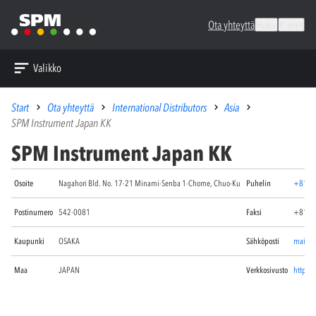
Ota yhteyttä
Haku
Kielet
Valikko
Start
Ota yhteyttä
International Distributors
Asia
SPM Instrument Japan KK
SPM Instrument Japan KK
Osoite
Nagahori Bld. No. 17-21 Minami-Senba 1-Chome, Chuo-Ku
Puhelin
+81 6
Postinumero
542-0081
Faksi
+81 6
Kaupunki
OSAKA
Sähköposti
mailbo
Maa
JAPAN
Verkkosivusto
http:/