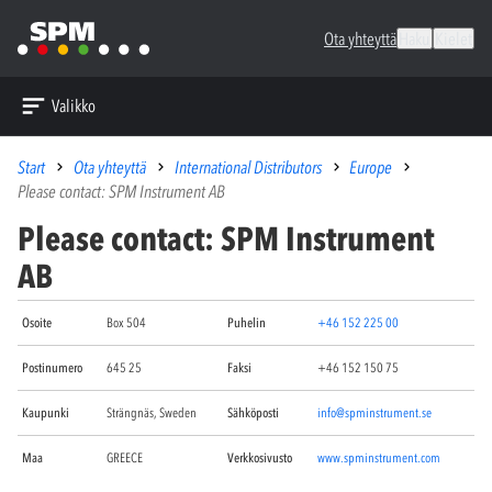
Ota yhteyttä
Haku
Kielet
Valikko
Start
Ota yhteyttä
International Distributors
Europe
Please contact: SPM Instrument AB
Please contact: SPM Instrument
AB
Osoite
Box 504
Puhelin
+46 152 225 00
Postinumero
645 25
Faksi
+46 152 150 75
Kaupunki
Strängnäs, Sweden
Sähköposti
info@spminstrument.se
Maa
GREECE
Verkkosivusto
www.spminstrument.com