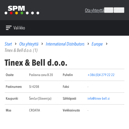
Ota yhteyttä
Haku
Kielet
Valikko
Start
Ota yhteyttä
International Distributors
Europe
Tinex & Bell d.o.o. (1)
Tinex & Bell d.o.o.
Osoite
Poslovna cona B 20
Puhelin
+386 (0)4 279 22 22
Postinumero
SI-4208
Faksi
-
Kaupunki
Šenčur (Slovenija)
Sähköposti
info@tinex-bell.si
Maa
CROATIA
Verkkosivusto
-