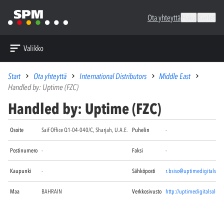
Ota yhteyttä
Haku
Kielet
Valikko
Start
Ota yhteyttä
International Distributors
Middle East
Handled by: Uptime (FZC)
Handled by: Uptime (FZC)
Osoite
Saif Office Q1-04-040/C, Sharjah, U.A.E.
Puhelin
-
Postinumero
-
Faksi
-
Kaupunki
-
Sähköposti
r.bsiso@uptimedigitalsolu
Maa
BAHRAIN
Verkkosivusto
http://uptimedigitalsoluti