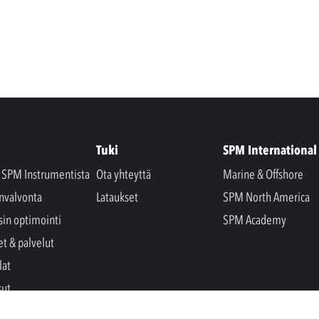
Tuki
SPM International
a SPM Instrumentista
Ota yhteyttä
Marine & Offshore
nvalvonta
Lataukset
SPM North America
sin optimointi
SPM Academy
et & palvelut
lat
sut
t