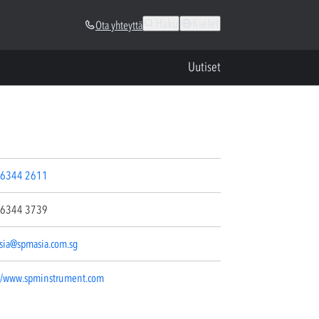
Haku
Kielet
Ota yhteyttä
Uutiset
6344 2611
6344 3739
sia@spmasia.com.sg
://www.spminstrument.com