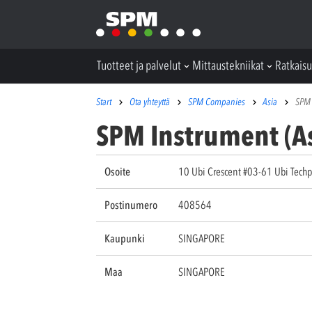
Tuotteet ja palvelut
Mittaustekniikat
Ratkaisu
Start
Ota yhteyttä
SPM Companies
Asia
SPM 
SPM Instrument (As
Osoite
10 Ubi Crescent #03-61 Ubi Techp
Postinumero
408564
Kaupunki
SINGAPORE
Maa
SINGAPORE