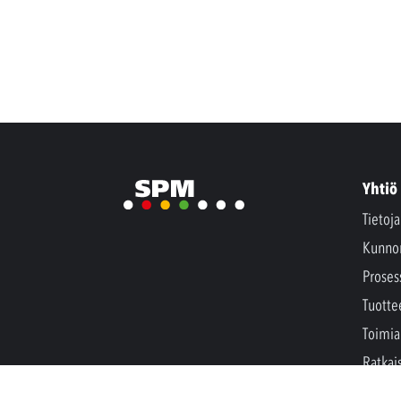
Yhtiö
Tietoj
Kunno
Proses
Tuotte
Toimia
Ratkai
Uutise