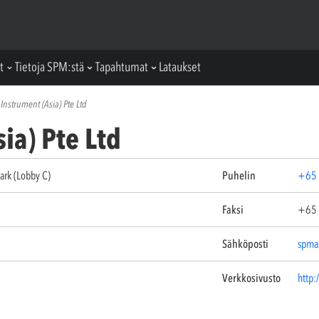
t
Tietoja SPM:stä
Tapahtumat
Lataukset
Instrument (Asia) Pte Ltd
ia) Pte Ltd
ark (Lobby C)
Puhelin
+65 
Faksi
+65 
Sähköposti
spma
Verkkosivusto
http