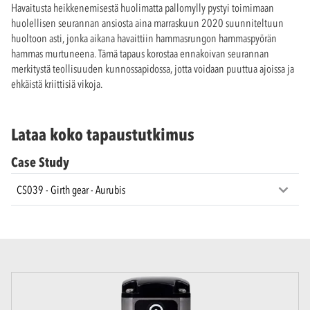
Havaitusta heikkenemisestä huolimatta pallomylly pystyi toimimaan
huolellisen seurannan ansiosta aina marraskuun 2020 suunniteltuun
huoltoon asti, jonka aikana havaittiin hammasrungon hammaspyörän
hammas murtuneena. Tämä tapaus korostaa ennakoivan seurannan
merkitystä teollisuuden kunnossapidossa, jotta voidaan puuttua ajoissa ja
ehkäistä kriittisiä vikoja.
Lataa koko tapaustutkimus
Case Study
CS039 - Girth gear - Aurubis