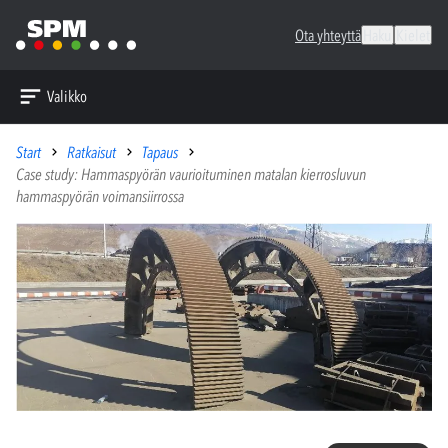
Ota yhteyttä
Haku
Kielet
Valikko
Start
Ratkaisut
Tapaus
Case study: Hammaspyörän vaurioituminen matalan kierrosluvun
hammaspyörän voimansiirrossa