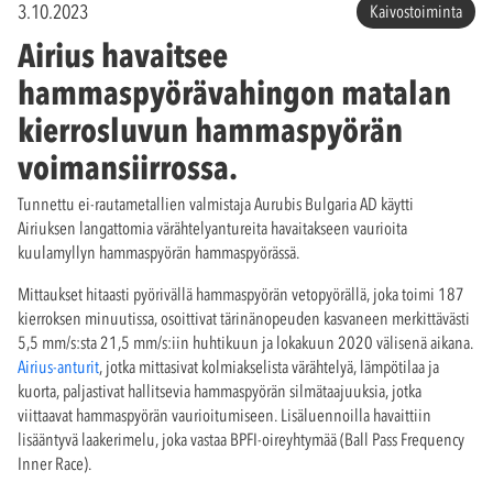
3.10.2023
Kaivostoiminta
Airius havaitsee
hammaspyörävahingon matalan
kierrosluvun hammaspyörän
voimansiirrossa.
Tunnettu ei-rautametallien valmistaja Aurubis Bulgaria AD käytti
Airiuksen langattomia värähtelyantureita havaitakseen vaurioita
kuulamyllyn hammaspyörän hammaspyörässä.
Mittaukset hitaasti pyörivällä hammaspyörän vetopyörällä, joka toimi 187
kierroksen minuutissa, osoittivat tärinänopeuden kasvaneen merkittävästi
5,5 mm/s:sta 21,5 mm/s:iin huhtikuun ja lokakuun 2020 välisenä aikana.
Airius-anturit
, jotka mittasivat kolmiakselista värähtelyä, lämpötilaa ja
kuorta, paljastivat hallitsevia hammaspyörän silmätaajuuksia, jotka
viittaavat hammaspyörän vaurioitumiseen. Lisäluennoilla havaittiin
lisääntyvä laakerimelu, joka vastaa BPFI-oireyhtymää (Ball Pass Frequency
Inner Race).