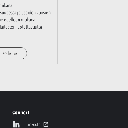
 mukana
isuudessa jo useiden vuosien
me edelleen mukana
aitosten luotettavuutta
iteollisuus
Connect
LinkedIn