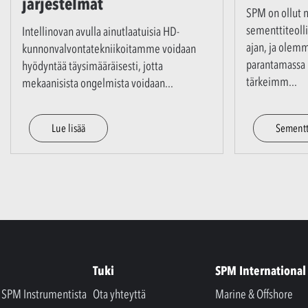
järjestelmät
SPM on ollut
sementtiteoll
Intellinovan avulla ainutlaatuisia HD-
ajan, ja olem
kunnonvalvontatekniikoitamme voidaan
parantamassa l
hyödyntää täysimääräisesti, jotta
tärkeimm
...
mekaanisista ongelmista voidaan
...
Lue lisää
Sementt
Tuki
SPM International
a SPM Instrumentista
Ota yhteyttä
Marine & Offshore