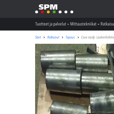
Tuotteet ja palvelut
Mittaustekniikat
Ratkaisu
Start
Ratkaisut
Tapaus
Case study: Laakerihäkkiv