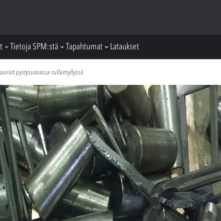
t
Tietoja SPM:stä
Tapahtumat
Lataukset
auriot pystysuorassa rullamyllyssä