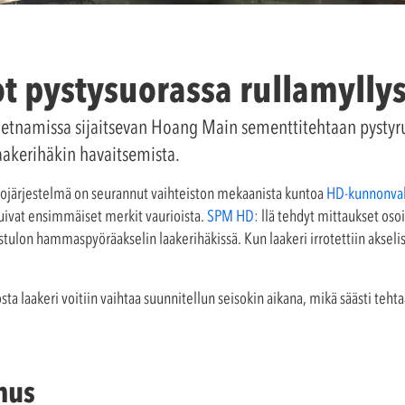
t pystysuorassa rullamylly
ietnamissa sijaitsevan Hoang Main sementtitehtaan pystyr
aakerihäkin havaitsemista.
ojärjestelmä on seurannut vaihteiston mekaanista kuntoa
HD-kunnonval
uivat ensimmäiset merkit vaurioista.
SPM HD:
llä tehdyt mittaukset osoi
stulon hammaspyöräakselin laakerihäkissä. Kun laakeri irrotettiin akselist
 laakeri voitiin vaihtaa suunnitellun seisokin aikana, mikä säästi tehta
mus