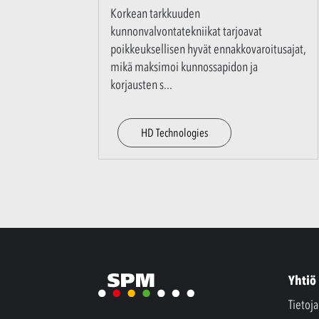
Korkean tarkkuuden
kunnonvalvontatekniikat tarjoavat
poikkeuksellisen hyvät ennakkovaroitusajat,
mikä maksimoi kunnossapidon ja
korjausten s
...
HD Technologies
Yhtiö
Tietoj