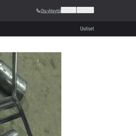
Haku
Kielet
Ota yhteyttä
Uutiset