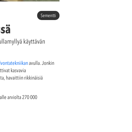
Sementti
ssä
ullamyllyä käyttävän
vontatekniikan
avulla. Jonkin
ttivat kasvavia
a, havaittiin rikkinäisiä
alle arviolta 270 000