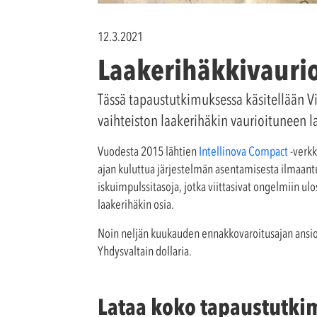
12.3.2021
Laakerihäkkivaurio
Tässä tapaustutkimuksessa käsitellään V
vaihteiston laakerihäkin vaurioituneen l
Vuodesta 2015 lähtien
Intellinova Compact
-verkk
ajan kuluttua järjestelmän asentamisesta ilmaant
iskuimpulssitasoja, jotka viittasivat ongelmiin ulo
laakerihäkin osia.
Noin neljän kuukauden ennakkovaroitusajan ansiosta
Yhdysvaltain dollaria.
Lataa koko tapaustutki