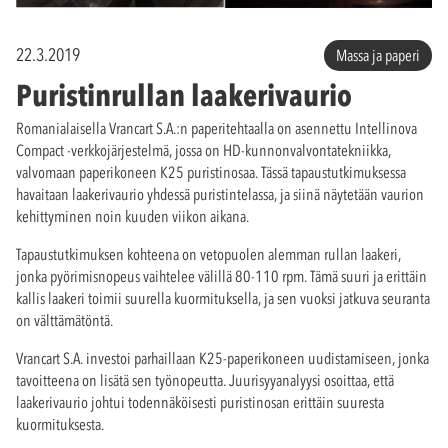
22.3.2019
Massa ja paperi
Puristinrullan laakerivaurio
Romanialaisella Vrancart S.A.:n paperitehtaalla on asennettu Intellinova
Compact -verkkojärjestelmä, jossa on HD-kunnonvalvontatekniikka,
valvomaan paperikoneen K25 puristinosaa. Tässä tapaustutkimuksessa
havaitaan laakerivaurio yhdessä puristintelassa, ja siinä näytetään vaurion
kehittyminen noin kuuden viikon aikana.
Tapaustutkimuksen kohteena on vetopuolen alemman rullan laakeri,
jonka pyörimisnopeus vaihtelee välillä 80-110 rpm. Tämä suuri ja erittäin
kallis laakeri toimii suurella kuormituksella, ja sen vuoksi jatkuva seuranta
on välttämätöntä.
Vrancart S.A. investoi parhaillaan K25-paperikoneen uudistamiseen, jonka
tavoitteena on lisätä sen työnopeutta. Juurisyyanalyysi osoittaa, että
laakerivaurio johtui todennäköisesti puristinosan erittäin suuresta
kuormituksesta.