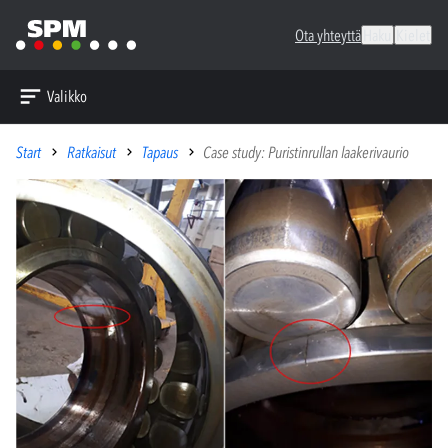
Ota yhteyttä
Haku
Kielet
Valikko
Start
Ratkaisut
Tapaus
Case study: Puristinrullan laakerivaurio