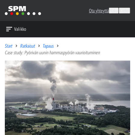
Ota yhteyttä
Haku
Kielet
Valikko
Start
Ratkaisut
Tapaus
Case study: Pyörivän uunin hammaspyörän vaurioituminen