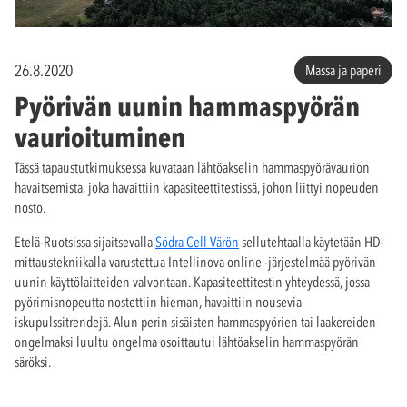
26.8.2020
Massa ja paperi
Pyörivän uunin hammaspyörän
vaurioituminen
Tässä tapaustutkimuksessa kuvataan lähtöakselin hammaspyörävaurion
havaitsemista, joka havaittiin kapasiteettitestissä, johon liittyi nopeuden
nosto.
Etelä-Ruotsissa sijaitsevalla
Södra Cell Värön
sellutehtaalla käytetään HD-
mittaustekniikalla varustettua Intellinova online -järjestelmää pyörivän
uunin käyttölaitteiden valvontaan. Kapasiteettitestin yhteydessä, jossa
pyörimisnopeutta nostettiin hieman, havaittiin nousevia
iskupulssitrendejä. Alun perin sisäisten hammaspyörien tai laakereiden
ongelmaksi luultu ongelma osoittautui lähtöakselin hammaspyörän
säröksi.