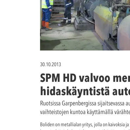
30.10.2013
SPM HD valvoo men
hidaskäyntistä aut
Ruotsissa Garpenbergissa sijaitsevassa a
vaihteistojen kuntoa käyttämällä väräh
Boliden on metallialan yritys, jolla on kaivoksia j