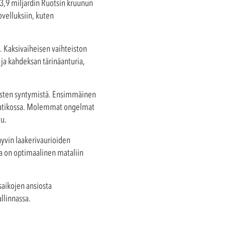
y 3,9 miljardin Ruotsin kruunun
ovelluksiin, kuten
a. Kaksivaiheisen vaihteiston
a kahdeksan tärinäanturia,
austen syntymistä. Ensimmäinen
delaatikossa. Molemmat ongelmat
tu.
hyvin laakerivaurioiden
ka on optimaalinen mataliin
saikojen ansiosta
llinnassa.