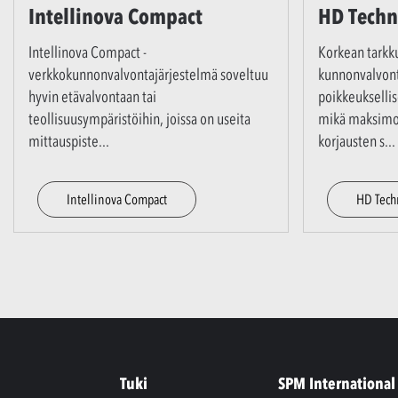
Intellinova Compact
HD Techn
Intellinova Compact -
Korkean tark
verkkokunnonvalvontajärjestelmä soveltuu
kunnonvalvont
hyvin etävalvontaan tai
poikkeuksellis
teollisuusympäristöihin, joissa on useita
mikä maksimoi
mittauspiste
...
korjausten s
...
Intellinova Compact
HD Tech
Tuki
SPM International