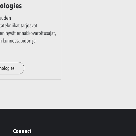
ologies
kuuden
atekniikat tarjoavat
en hyvät ennakkovaroitusajat,
 kunnossapidon ja
nologies
Connect