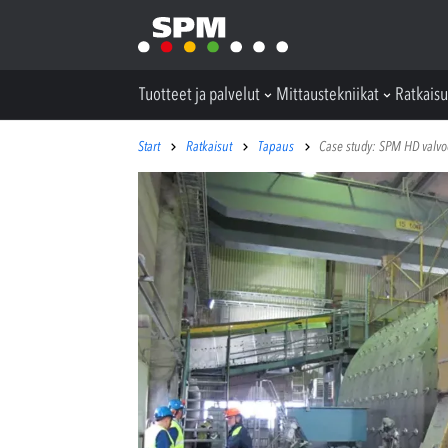
Tuotteet ja palvelut
Mittaustekniikat
Ratkaisu
Start
Ratkaisut
Tapaus
Case study: SPM HD valvo