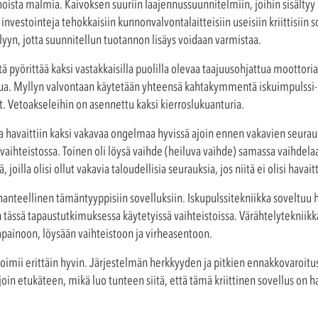
ahoista malmia. Kaivoksen suuriin laajennussuunnitelmiin, joihin sisälty
nvestointeja tehokkaisiin kunnonvalvontalaitteisiin useisiin kriittisiin s
yn, jotta suunnitellun tuotannon lisäys voidaan varmistaa.
tä pyörittää kaksi vastakkaisilla puolilla olevaa taajuusohjattua moottori
a. Myllyn valvontaan käytetään yhteensä kahtakymmentä iskuimpulssi- j
it. Vetoakseleihin on asennettu kaksi kierroslukuanturia.
 havaittiin kaksi vakavaa ongelmaa hyvissä ajoin ennen vakavien seur
sa vaihteistossa. Toinen oli löysä vaihde (heiluva vaihde) samassa vaih
joilla olisi ollut vakavia taloudellisia seurauksia, jos niitä ei olisi havait
hanteellinen tämäntyyppisiin sovelluksiin. Iskupulssitekniikka soveltuu 
 tässä tapaustutkimuksessa käytetyissä vaihteistoissa. Värähtelytekniik
asapainoon, löysään vaihteistoon ja virheasentoon.
oimii erittäin hyvin. Järjestelmän herkkyyden ja pitkien ennakkovaroitu
in etukäteen, mikä luo tunteen siitä, että tämä kriittinen sovellus on ha