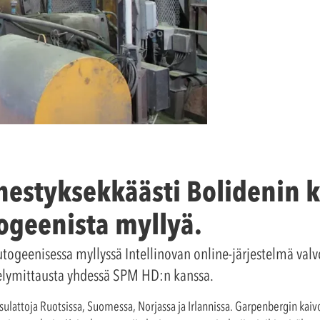
estyksekkäästi Bolidenin 
ogeenista myllyä.
utogeenisessa myllyssä Intellinovan online-järjestelmä val
telymittausta yhdessä SPM HD:n kanssa.
a sulattoja Ruotsissa, Suomessa, Norjassa ja Irlannissa. Garpenbergin kaiv