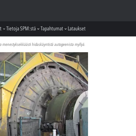
t
Tietoja SPM:stä
Tapahtumat
Lataukset
o menestyksekkäästi hidaskäyntistä autogeenista myllyä.