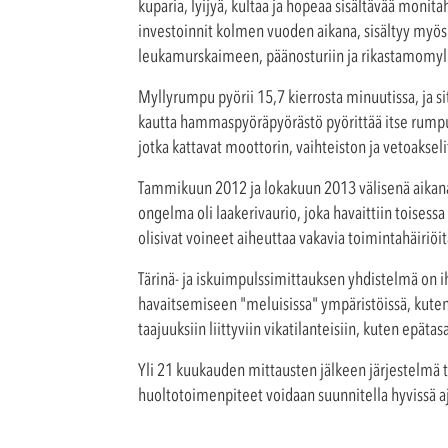
kuparia, lyijyä, kultaa ja hopeaa sisältävää monit
investoinnit kolmen vuoden aikana, sisältyy myös i
leukamurskaimeen, päänosturiin ja rikastamomylly
Myllyrumpu pyörii 15,7 kierrosta minuutissa, ja si
kautta hammaspyöräpyörästö pyörittää itse rumpu
jotka kattavat moottorin, vaihteiston ja vetoaksel
Tammikuun 2012 ja lokakuun 2013 välisenä aikana
ongelma oli laakerivaurio, joka havaittiin toises
olisivat voineet aiheuttaa vakavia toimintahäiriöitä, 
Tärinä- ja iskuimpulssimittauksen yhdistelmä on i
havaitsemiseen "meluisissa" ympäristöissä, kuten
taajuuksiin liittyviin vikatilanteisiin, kuten epät
Yli 21 kuukauden mittausten jälkeen järjestelmä t
huoltotoimenpiteet voidaan suunnitella hyvissä ajo