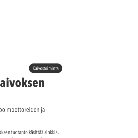
Kaivostoiminta
kaivoksen
voo moottoreiden ja
oksen tuotanto käsittää sinkkiä,