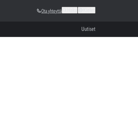
Haku
Kielet
Ota yhteyttä
Uutiset