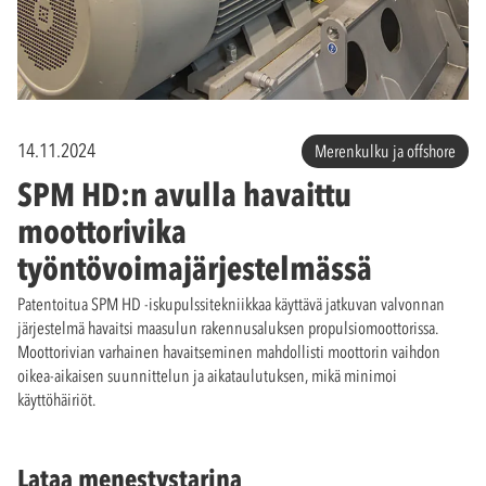
14.11.2024
Merenkulku ja offshore
SPM HD:n avulla havaittu
moottorivika
työntövoimajärjestelmässä
Patentoitua SPM HD -iskupulssitekniikkaa käyttävä jatkuvan valvonnan
järjestelmä havaitsi maasulun rakennusaluksen propulsiomoottorissa.
Moottorivian varhainen havaitseminen mahdollisti moottorin vaihdon
oikea-aikaisen suunnittelun ja aikataulutuksen, mikä minimoi
käyttöhäiriöt.
Lataa menestystarina