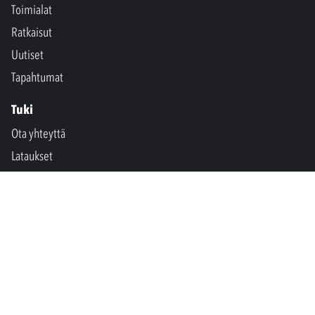
Toimialat
Ratkaisut
Uutiset
Tapahtumat
Tuki
Ota yhteyttä
Lataukset
SPM International
Marine & Offshore
SPM North America
SPM Academy
Connect