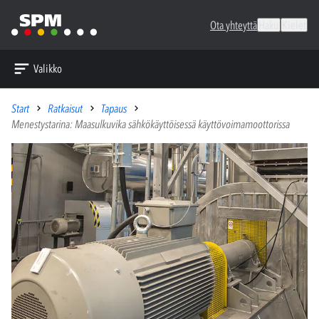
Ota yhteyttä
Haku
Kielet
Valikko
Start
Ratkaisut
Tapaus
Menestystarina: Maasulkuvika sähkökäyttöisessä käyttövoimamoottorissa