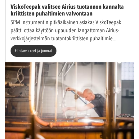
ViskoTeepak valitsee Airius tuotannon kannalta
kriittisten puhaltimien valvontaan
SPM Instrumentin pitkäaikainen asiakas ViskoTeepak
päätti ottaa käyttöön upouuden langattoman Airius-
verkkojärjestelmän tuotantokriittisten puhaltimie
Elintarvikkeet ja juomat