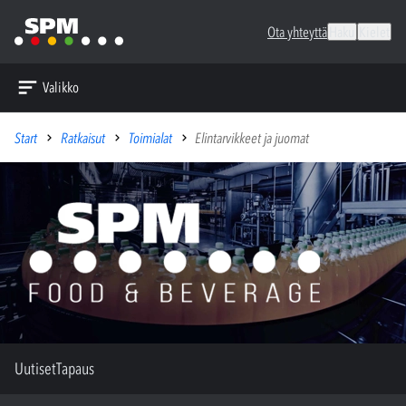
Ota yhteyttä
Haku
Kielet
Valikko
Start
Ratkaisut
Toimialat
Elintarvikkeet ja juomat
Uutiset
Tapaus