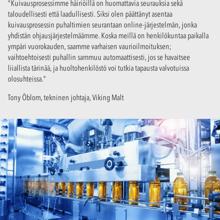
"Kuivausprosessimme häiriöillä on huomattavia seurauksia sekä
taloudellisesti että laadullisesti. Siksi olen päättänyt asentaa
kuivausprosessin puhaltimien seurantaan online-järjestelmän, jonka
yhdistän ohjausjärjestelmäämme. Koska meillä on henkilökuntaa paikalla
ympäri vuorokauden, saamme varhaisen vaurioilmoituksen;
vaihtoehtoisesti puhallin sammuu automaattisesti, jos se havaitsee
liiallista tärinää, ja huoltohenkilöstö voi tutkia tapausta valvotuissa
olosuhteissa."
Tony Öblom, tekninen johtaja, Viking Malt