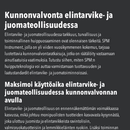
Kunnonvalvonta elintarvike- ja
juomateollisuudessa
Elintarvike- ja juomateollisuudessa tarkkuus, turvallisuus ja
toiminnallinen huippuosaaminen ovat olennaisen tärkeitä. SPM
Instrument, jolla on yli viiden vuosikymmenen kokemus, tarjoaa
luotettavia kunnonvalvontaratkaisuja, jotka on räätälöity vastaamaan
ainutlaatuisia vaatimuksia. Tutustu siihen, miten SPM:n
huipputeknologia voi auttaa varmistamaan tuottavuuden ja
laatustandardit elintarvike- ja juomatoiminnoissasi.
Maksimoi käyttöaika elintarvike- ja
juomateollisuudessa kunnonvalvonnan
avulla
Elintarvike- ja juomateollisuus on ennennäkemättömän voimakkaassa
kasvussa, mikä johtuu monipuolisten tuotteiden kasvavasta kysynnästä,
joka ulottuu juomista ja elintarvikkeista ravintolisiin,
valmisruokatuotteisiin ja lemmikkieläinten ruokiin. Lisäksi toiminnan