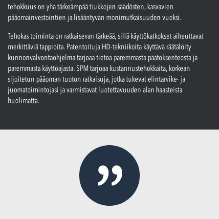
tehokkuus on yhä tärkeämpää tiukkojen säädösten, kasvavien
pääomainvestointien ja lisääntyvän monimutkaisuuden vuoksi.
Tehokas toiminta on ratkaisevan tärkeää, sillä käyttökatkokset aiheuttavat
merkittäviä tappioita. Patentoituja HD-tekniikoita käyttävä räätälöity
kunnonvalvontaohjelma tarjoaa tietoa paremmasta päätöksenteosta ja
paremmasta käyttöajasta. SPM tarjoaa kustannustehokkaita, korkean
sijoitetun pääoman tuoton ratkaisuja, jotka tukevat elintarvike- ja
juomatoimintojasi ja varmistavat luotettavuuden alan haasteista
huolimatta.