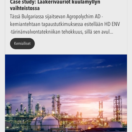
Case study: Laakerivauriot kuulamyllyn
vaihteistossa
Tässä Bulgariassa sijaitsevan Agropolychim AD -
kemiantehtaan tapaustutkimuksessa esitellään HD ENV
-tärinänvalvontatekniikan tehokkuus, sillä sen avul
Kemialliset