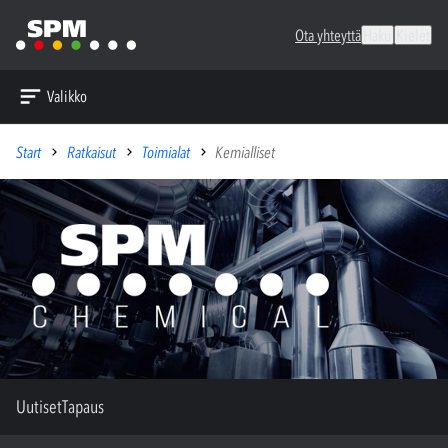
Ota yhteyttä
Haku
Kielet
Valikko
Start
Ratkaisut
Toimialat
Kemialliset
Uutiset
Tapaus