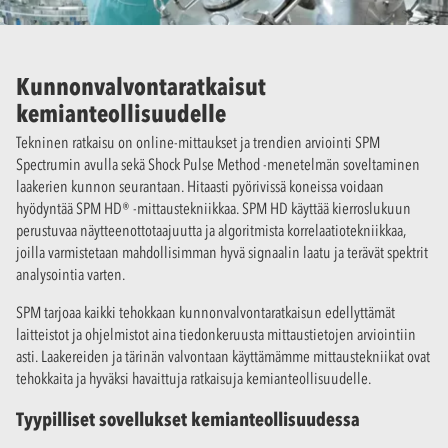
Kunnonvalvontaratkaisut
kemianteollisuudelle
Tekninen ratkaisu on online-mittaukset ja trendien arviointi SPM
Spectrumin avulla sekä Shock Pulse Method -menetelmän soveltaminen
laakerien kunnon seurantaan. Hitaasti pyörivissä koneissa voidaan
hyödyntää SPM HD® -mittaustekniikkaa. SPM HD käyttää kierroslukuun
perustuvaa näytteenottotaajuutta ja algoritmista korrelaatiotekniikkaa,
joilla varmistetaan mahdollisimman hyvä signaalin laatu ja terävät spektrit
analysointia varten.
SPM tarjoaa kaikki tehokkaan kunnonvalvontaratkaisun edellyttämät
laitteistot ja ohjelmistot aina tiedonkeruusta mittaustietojen arviointiin
asti. Laakereiden ja tärinän valvontaan käyttämämme mittaustekniikat ovat
tehokkaita ja hyväksi havaittuja ratkaisuja kemianteollisuudelle.
Tyypilliset sovellukset kemianteollisuudessa