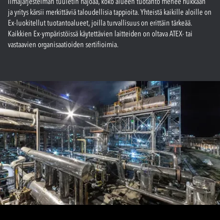
ilmajärjestelmän tuuletin hajoaa, koko alueen tuotanto menee hukkaan
ja yritys kärsii merkittäviä taloudellisia tappioita. Yhteistä kaikille aloille on
Ex-luokitellut tuotantoalueet, joilla turvallisuus on erittäin tärkeää.
Kaikkien Ex-ympäristöissä käytettävien laitteiden on oltava ATEX- tai
vastaavien organisaatioiden sertifioimia.