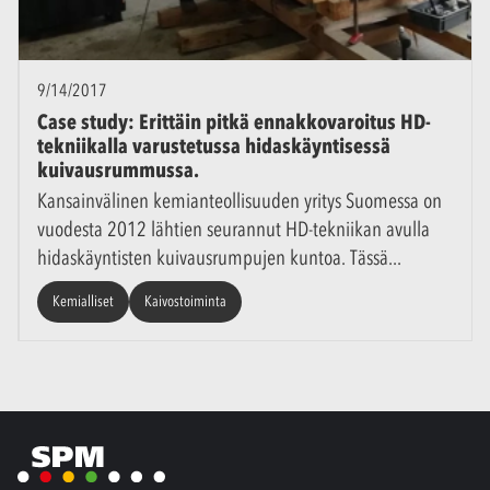
9/14/2017
Case study: Erittäin pitkä ennakkovaroitus HD-
tekniikalla varustetussa hidaskäyntisessä
kuivausrummussa.
Kansainvälinen kemianteollisuuden yritys Suomessa on
vuodesta 2012 lähtien seurannut HD-tekniikan avulla
hidaskäyntisten kuivausrumpujen kuntoa. Tässä
Kemialliset
Kaivostoiminta