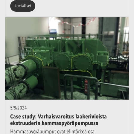
Kemialliset
5/8/2024
Case study: Varhaisvaroitus laakerivioista
ekstruuderin hammaspyöräpumpussa
Hammaspyöräpumput ovat elintärkeä osa