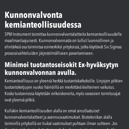
Kunnonvalvonta
kemianteollisuudessa
SPM Instrument toimittaa kunnonvalvontalaitteita kemianteollisuudelle
maailmanlaajuisesti. Kunnonvalvonnasta on tullut luonnollinen ja
elintärkeä osa toimintaa esimerkiksi yrityksissä, jotka käyttävät Six Sigmaa
prosessivaihteluiden järjestelmälliseen parantamiseen.
Minimoi tuotantoseisokit Ex-hyväksytyn
kunnonvalvonnan avulla.
Kemianteollisuus on yleensä herkkä tuotantokatkoksille. Linjojen pitkien
tuotantoketjujen vuoksi häiriöillä on merkittävä kielteinen vaikutus.
Koska tuotannossa käytetään erikoiskoneita, myös varaosien toimitusajat
ovat yleensä pitkiä.
Kullakin kemianteollisuuden alalla on omat ainutlaatuiset
kunnonvalvontalaitteet ja asennusvaatimukset. Biotekniikan alalla
toimivilla yrityksillä on tiukat vaatimukset puhtaan ilman suhteen. Jos