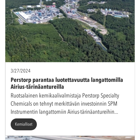
3/27/2024
Perstorp parantaa luotettavuutta langattomilla
Airius-tärinäantureilla
Ruotsalainen kemikaalivalmistaja Perstorp Specialty
Chemicals on tehnyt merkittävän investoinnin SPM
Instrumentin langattomiin Airius-tärinäantureihin
Kemialliset