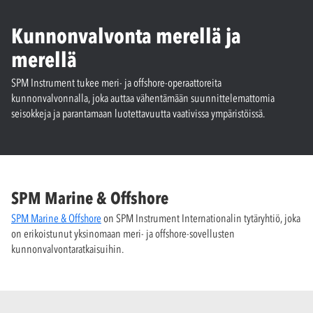
Kunnonvalvonta merellä ja
merellä
SPM Instrument tukee meri- ja offshore-operaattoreita
kunnonvalvonnalla, joka auttaa vähentämään suunnittelemattomia
seisokkeja ja parantamaan luotettavuutta vaativissa ympäristöissä.
SPM Marine & Offshore
SPM Marine & Offshore
on SPM Instrument Internationalin tytäryhtiö, joka
on erikoistunut yksinomaan meri- ja offshore-sovellusten
kunnonvalvontaratkaisuihin.