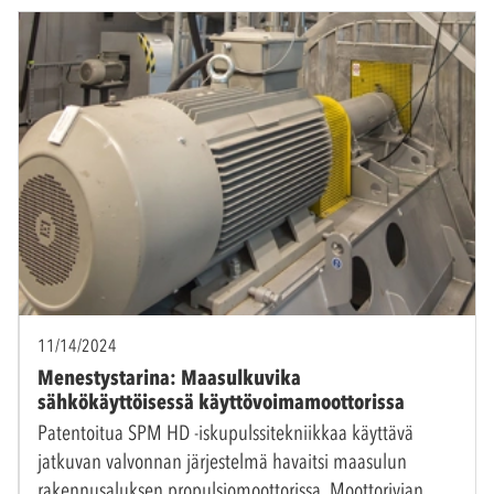
11/14/2024
Menestystarina: Maasulkuvika
sähkökäyttöisessä käyttövoimamoottorissa
Patentoitua SPM HD -iskupulssitekniikkaa käyttävä
jatkuvan valvonnan järjestelmä havaitsi maasulun
rakennusaluksen propulsiomoottorissa. Moottorivian