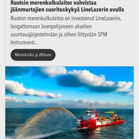
Ruotsin merenkulkulaitos vahvistaa
jäänmurtajien suorituskykyä LineLazerin avulla
Ruotsin merenkulkulaitos on investoinut LineLazeriin,
langattomaan laserpohjaiseen akselien
suuntausjärjestelmään ja siihen liittyvään SPM
Instrumenti
Merenkulku ja offshore