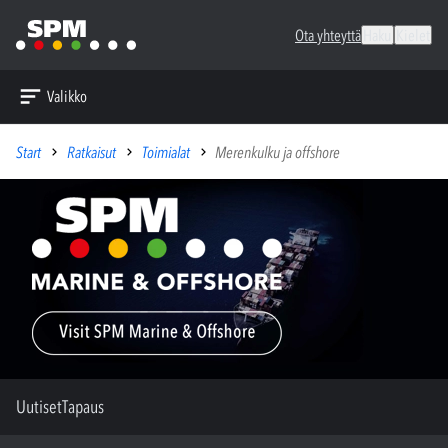
Ota yhteyttä
Haku
Kielet
Valikko
Start
Ratkaisut
Toimialat
Merenkulku ja offshore
Uutiset
Tapaus