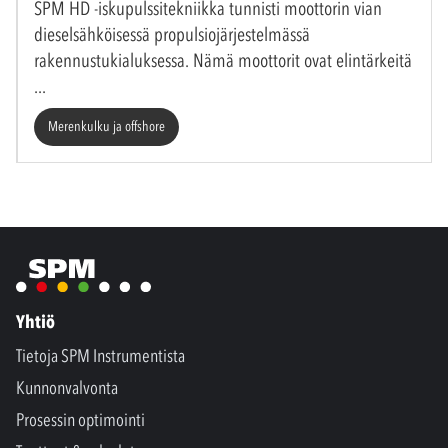
SPM HD -iskupulssitekniikka tunnisti moottorin vian
dieselsähköisessä propulsiojärjestelmässä
rakennustukialuksessa. Nämä moottorit ovat elintärkeitä
Merenkulku ja offshore
Yhtiö
Tietoja SPM Instrumentista
Kunnonvalvonta
Prosessin optimointi