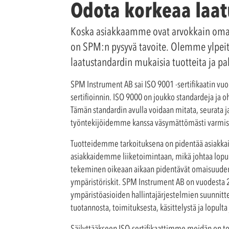
Odota korkeaa laatu
Koska asiakkaamme ovat arvokkain oma
on SPM:n pysyvä tavoite. Olemme ylpeitä
laatustandardin mukaisia tuotteita ja p
SPM Instrument AB sai ISO 9001 -sertifikaatin 
sertifioinnin. ISO 9000 on joukko standardeja ja
Tämän standardin avulla voidaan mitata, seurata 
työntekijöidemme kanssa väsymättömästi varmist
Tuotteidemme tarkoituksena on pidentää asiakkai
asiakkaidemme liiketoimintaan, mikä johtaa lopu
tekeminen oikeaan aikaan pidentävät omaisuuden el
ympäristöriskit. SPM Instrument AB on vuodesta 20
ympäristöasioiden hallintajärjestelmien suunnitt
tuotannosta, toimituksesta, käsittelystä ja lopul
Säilyttääkseen ISO-sertifikaattimme meidän on toi