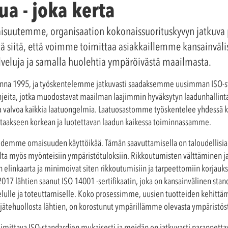
a - joka kerta
isuutemme, organisaation kokonaissuorituskyvyn jatkuva
 siitä, että voimme toimittaa asiakkaillemme kansainväli
alveluja ja samalla huolehtia ympäröivästä maailmasta.
vuonna 1995, ja työskentelemme jatkuvasti saadaksemme uusimman ISO-
 ohjeita, jotka muodostavat maailman laajimmin hyväksytyn laadunhallint
ja valvoa kaikkia laatuongelmia. Laatuosastomme työskentelee yhdessä 
aakseen korkean ja luotettavan laadun kaikessa toiminnassamme.
demme omaisuuden käyttöikää. Tämän saavuttamisella on taloudellisia 
lta myös myönteisiin ympäristötuloksiin. Rikkoutumisten välttäminen ja
inkaarta ja minimoivat siten rikkoutumisiin ja tarpeettomiin korjauksii
17 lähtien saanut ISO 14001 -sertifikaatin, joka on kansainvälinen stan
elulle ja toteuttamiselle. Koko prosessimme, uusien tuotteiden kehittäm
ta jätehuollosta lähtien, on korostunut ympärillämme olevasta ympäristö
mittava ISO-standardien mukaisesti ja meidän on jatkuvasti parannettava