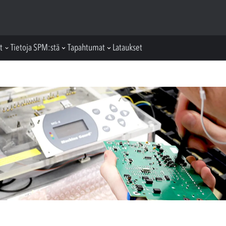
t
Tietoja SPM:stä
Tapahtumat
Lataukset