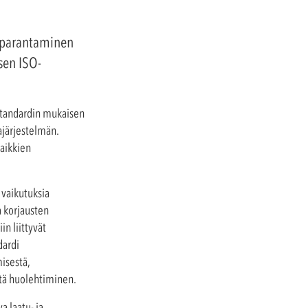
 parantaminen
sen ISO-
standardin mukaisen
ajärjestelmän.
kaikkien
vaikutuksia
 korjausten
n liittyvät
dardi
isestä,
stä huolehtiminen.
 laatu- ja