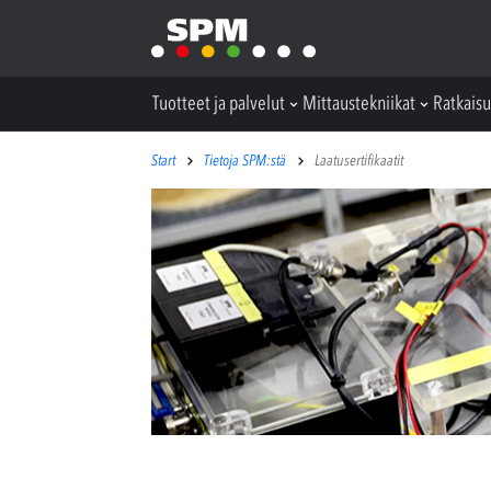
Tuotteet ja palvelut
Mittaustekniikat
Ratkaisu
Start
Tietoja SPM:stä
Laatusertifikaatit