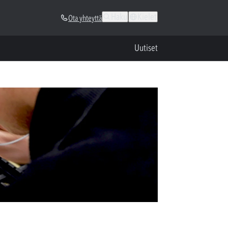
Haku
Kielet
Ota yhteyttä
Uutiset