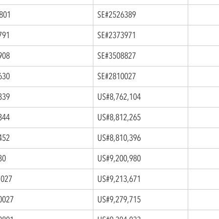
0801
SE#2526389
791
SE#2373971
908
SE#3508827
630
SE#2810027
339
US#8,762,104
344
US#8,812,265
452
US#8,810,396
30
US#9,200,980
027
US#9,213,671
0027
US#9,279,715