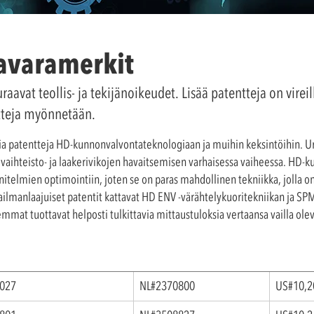
tavaramerkit
avat teollis- ja tekijänoikeudet. Lisää patentteja on vireill
ntteja myönnetään.
ia patentteja
HD-kunnonvalvontateknologiaan ja muihin keksintöihin
. U
vaihteisto- ja laakerivikojen havaitsemisen varhaisessa vaiheessa. HD-
itelmien optimointiin, joten se on paras mahdollinen tekniikka, jolla 
ilmanlaajuiset patentit kattavat
HD ENV
-värähtelykuoritekniikan ja
SP
mmat tuottavat helposti tulkittavia mittaustuloksia vertaansa vailla olev
0027
NL#2370800
US#10,2