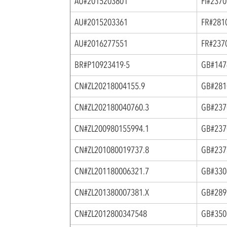
AU#2015203801
FI#237
AU#2015203361
FR#281
AU#2016277551
FR#237
BR#P10923419-5
GB#147
CN#ZL20218004155.9
GB#281
CN#ZL202180040760.3
GB#237
CN#ZL200980155994.1
GB#237
CN#ZL201080019737.8
GB#237
CN#ZL201180006321.7
GB#330
CN#ZL201380007381.X
GB#289
CN#ZL2012800347548
GB#350