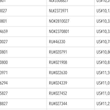
0801
NL#3508827
US#10,2
0027
NL#2373971
US#10,1
0801
NO#2810027
US#10,3
4659
NO#2370801
US#10,3
0027
RU#46330
US#10,7
0801
RU#020791
US#10,8
0800
RU#021908
US#10,8
3971
RU#022630
US#11,5
6294
RU#024339
US#11,0
5827
RU#027452
US#11,0
8827
RU#027344
US#11,2