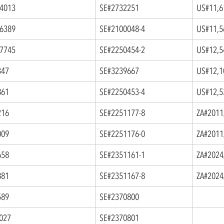
4013
SE#2732251
US#11,6
6389
SE#2100048-4
US#11,5
7745
SE#2250454-2
US#12,5
347
SE#3239667
US#12,1
861
SE#2250453-4
US#12,5
216
SE#2251177-8
ZA#2011
009
SE#2251176-0
ZA#2011
658
SE#2351161-1
ZA#2024
881
SE#2351167-8
ZA#2024
589
SE#2370800
0027
SE#2370801