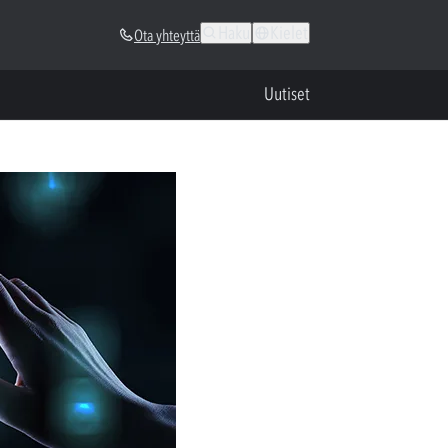
Haku
Kielet
Ota yhteyttä
Uutiset