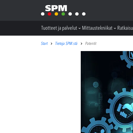
Tuotteet ja palvelut
Mittaustekniikat
Ratkaisu
Start
Tietoja SPM:stä
Patentit