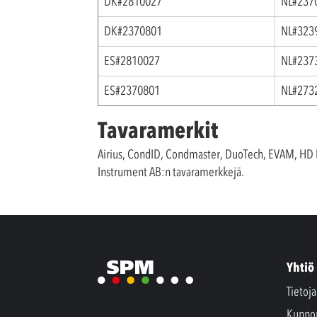
DK#2810027
NL#237
DK#2370801
NL#323
ES#2810027
NL#237
ES#2370801
NL#273
Tavaramerkit
Airius, CondID, Condmaster, DuoTech, EVAM, HD 
Instrument AB:n tavaramerkkejä.
Yhtiö
Tietoj
Kunno