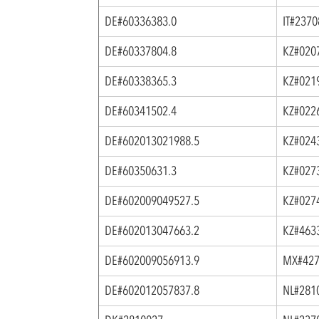
DE#60336383.0
IT#237
DE#60337804.8
KZ#020
DE#60338365.3
KZ#021
DE#60341502.4
KZ#022
DE#602013021988.5
KZ#024
DE#60350631.3
KZ#027
DE#602009049527.5
KZ#027
DE#602013047663.2
KZ#463
DE#602009056913.9
MX#427
DE#602012057837.8
NL#281