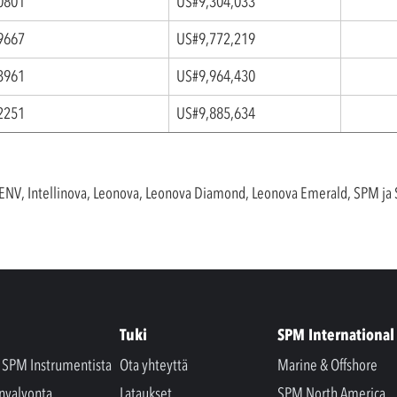
0801
US#9,304,033
9667
US#9,772,219
3961
US#9,964,430
2251
US#9,885,634
ENV, Intellinova, Leonova, Leonova Diamond, Leonova Emerald, SPM j
Tuki
SPM International
a SPM Instrumentista
Ota yhteyttä
Marine & Offshore
nvalvonta
Lataukset
SPM North America