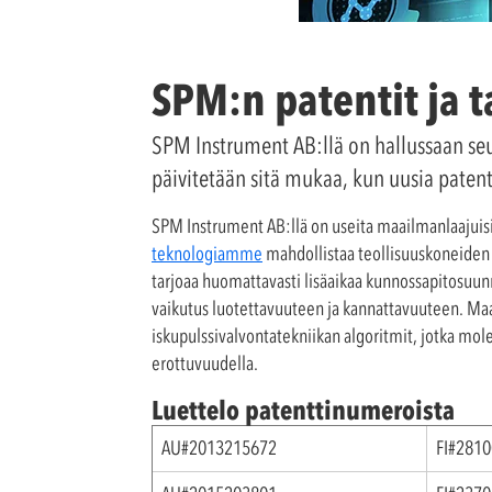
SPM:n patentit ja 
SPM Instrument AB:llä on hallussaan seura
päivitetään sitä mukaa, kun uusia pate
SPM Instrument AB:llä on useita maailmanlaajuis
teknologiamme
mahdollistaa teollisuuskoneiden 
tarjoaa huomattavasti lisäaikaa kunnossapitosuunn
vaikutus luotettavuuteen ja kannattavuuteen. Maa
iskupulssivalvontatekniikan algoritmit, jotka mole
erottuvuudella.
Luettelo patenttinumeroista
AU#2013215672
FI#281