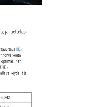
ä, ja luetteloa
raauurtava
HD-
kunnonvalvonta
on optimaalinen
M HD
-
alla selkeydellä ja
03,242