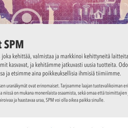
t SPM
joka kehittää, valmistaa ja markkinoi kehittyneitä laitteit
it kasvavat, ja kehitämme jatkuvasti uusia tuotteita. O
sa ja etsimme aina poikkeuksellisia ihmisiä tiimiimme.
sen uranäkymät ovat erinomaiset. Tarjoamme laajan tuotevalikoiman eri
 ja niissä on mukana monenlaista osaamista, sekä omaa että toimittajie
roivaa ja haastavaa uraa, SPM voi olla oikea paikka sinulle.