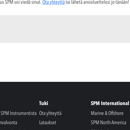
suus SPM voi viedä sinut.
Ota yhteyttä
tai lähetä ansioluettelosi jo tänään!
Tuki
SPM International
a SPM Instrumentista
Ota yhteyttä
Marine & Offshore
nvalvonta
Lataukset
SPM North America