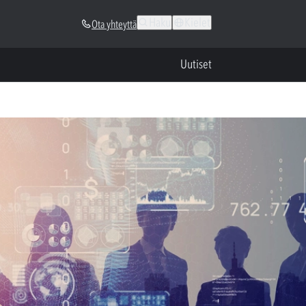
Haku
Kielet
Ota yhteyttä
Uutiset