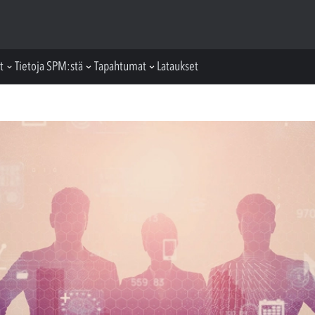
t
Tietoja SPM:stä
Tapahtumat
Lataukset