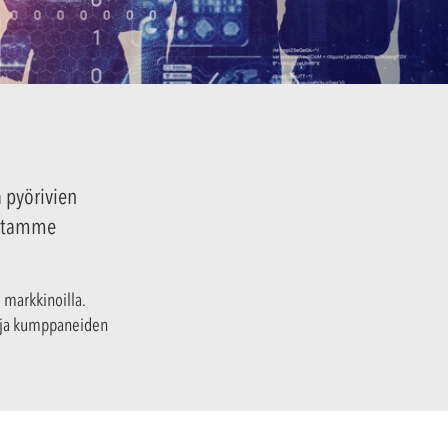
a pyörivien
dotamme
 markkinoilla.
n ja kumppaneiden