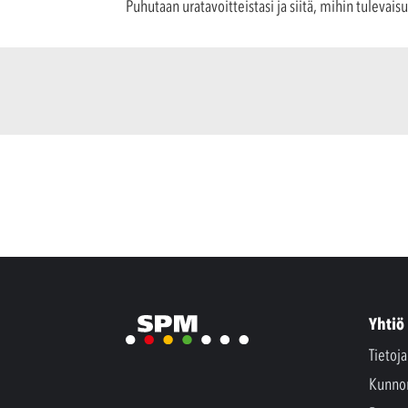
Puhutaan uratavoitteistasi ja siitä, mihin tulevai
Yhtiö
Tietoj
Kunno