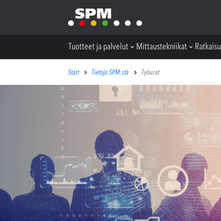
Tuotteet ja palvelut
Mittaustekniikat
Ratkaisu
Start
Tietoja SPM:stä
Työurat