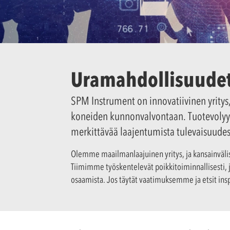
Uramahdollisuude
SPM Instrument on innovatiivinen yritys, 
koneiden kunnonvalvontaan. Tuotevolyym
merkittävää laajentumista tulevaisuudes
Olemme maailmanlaajuinen yritys, ja kansainväli
Tiimimme työskentelevät poikkitoiminnallisesti,
osaamista. Jos täytät vaatimuksemme ja etsit inspi