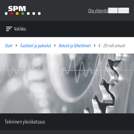
Ota yhteyttä
Haku
Kielet
Valikko
Start
Tuotteet ja palvelut
Anturit ja lähettimet
4 - 20 mA anturit
Tekninen yleiskatsaus