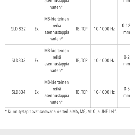
asennustappia
mm/s
varten*
M8-kierteinen
reikä
0-12,5
SLD 832
Ex
TB, TCP
10-1000 Hz
asennustappia
mm/s
varten*
M8-kierteinen
reikä
0-25
SLD833
Ex
TB, TCP
10-1000 Hz
asennustappia
mm/s
varten*
M8-kierteinen
reikä
0-50
SLD834
Ex
TB, TCP
10-1000 Hz
asennustappia
mm/s
varten*
* Kiinnitystapit ovat saatavana kierteillä M6, M8, M10 ja UNF 1/4″.