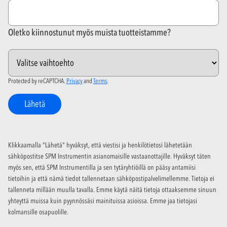
Oletko kiinnostunut myös muista tuotteistamme?
Protected by reCAPTCHA.
Privacy
and
Terms
.
Lähetä
Klikkaamalla "Lähetä" hyväksyt, että viestisi ja henkilötietosi lähetetään
sähköpostitse SPM Instrumentin asianomaisille vastaanottajille. Hyväksyt täten
myös sen, että SPM Instrumentilla ja sen tytäryhtiöillä on pääsy antamiisi
tietoihin ja että nämä tiedot tallennetaan sähköpostipalvelimellemme. Tietoja ei
tallenneta millään muulla tavalla. Emme käytä näitä tietoja ottaaksemme sinuun
yhteyttä muissa kuin pyynnössäsi mainituissa asioissa. Emme jaa tietojasi
kolmansille osapuolille.