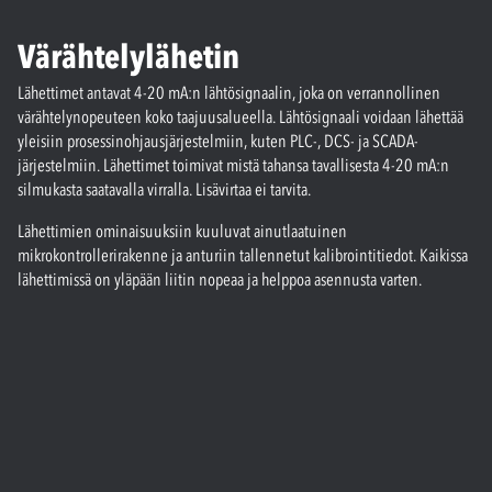
Värähtelylähetin
Lähettimet antavat 4-20 mA:n lähtösignaalin, joka on verrannollinen
värähtelynopeuteen koko taajuusalueella. Lähtösignaali voidaan lähettää
yleisiin prosessinohjausjärjestelmiin, kuten PLC-, DCS- ja SCADA-
järjestelmiin. Lähettimet toimivat mistä tahansa tavallisesta 4-20 mA:n
silmukasta saatavalla virralla. Lisävirtaa ei tarvita.
Lähettimien ominaisuuksiin kuuluvat ainutlaatuinen
mikrokontrollerirakenne ja anturiin tallennetut kalibrointitiedot. Kaikissa
lähettimissä on yläpään liitin nopeaa ja helppoa asennusta varten.