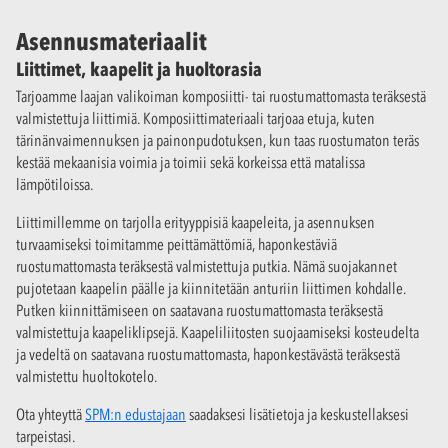
Asennusmateriaalit
Liittimet, kaapelit ja huoltorasia
Tarjoamme laajan valikoiman komposiitti- tai ruostumattomasta teräksestä
valmistettuja liittimiä. Komposiittimateriaali tarjoaa etuja, kuten
tärinänvaimennuksen ja painonpudotuksen, kun taas ruostumaton teräs
kestää mekaanisia voimia ja toimii sekä korkeissa että matalissa
lämpötiloissa.
Liittimillemme on tarjolla erityyppisiä kaapeleita, ja asennuksen
turvaamiseksi toimitamme peittämättömiä, haponkestäviä
ruostumattomasta teräksestä valmistettuja putkia. Nämä suojakannet
pujotetaan kaapelin päälle ja kiinnitetään anturiin liittimen kohdalle.
Putken kiinnittämiseen on saatavana ruostumattomasta teräksestä
valmistettuja kaapeliklipsejä. Kaapeliliitosten suojaamiseksi kosteudelta
ja vedeltä on saatavana ruostumattomasta, haponkestävästä teräksestä
valmistettu huoltokotelo.
Ota yhteyttä
SPM:n edustajaan
saadaksesi lisätietoja ja keskustellaksesi
tarpeistasi.