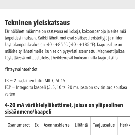
Tekninen yleiskatsaus
Tärinälähettimiämme on saatavana eri kokoja, kokoonpanoja ja eritelmiä
tarpeidesi mukaan. Kaikki lähettimet ovat sisäisesti eristettyjä ja niiden
käyttölämpötila-alue on -40 - +85 °C (-40 - +185 °F). Taajuusalue on
määritelty lähettimelle, kun se on pysyvästi asennettu. Magneettijalkaa
käytettäessä mittaustulokset heikkenevät korkeammilla taajuuksilla.
Yhteysvaihtoehdot:
TB = 2-nastainen liitin MIL-C-5015
TCP = Integroitu kaapeli (3, 5, 10 tai 20 m), jossa on sovitin suojaputkea
varten.
4-20 mA värähtelylähettimet, joissa on yläpuolinen
sisäänmeno/kaapeli
Osanumerot
Ex
Asennuskierre
Liitäntä
Taajuusalue
Herkkyy