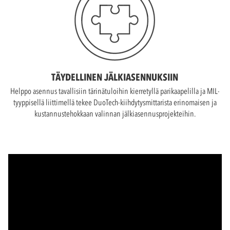
TÄYDELLINEN JÄLKIASENNUKSIIN
Helppo asennus tavallisiin tärinätuloihin kierretyllä parikaapelilla ja MIL-
tyyppisellä liittimellä tekee DuoTech-kiihdytysmittarista erinomaisen ja
kustannustehokkaan valinnan jälkiasennusprojekteihin.