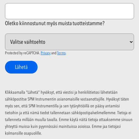
Oletko kiinnostunut myös muista tuotteistamme?
Protected by reCAPTCHA.
Privacy
and
Terms
.
Lähetä
Klikkaamalla "Lähetä" hyväksyt, että viestisi ja henkilötietosi lähetetään
sähköpostitse SPM Instrumentin asianomaisille vastaanottajille. Hyväksyt täten
myös sen, että SPM Instrumentilla ja sen tytäryhtiöillä on pääsy antamiisi
tietoihin ja että nämä tiedot tallennetaan sähköpostipalvelimellemme. Tietoja ei
tallenneta millään muulla tavalla. Emme käytä näitä tietoja ottaaksemme sinuun
yhteyttä muissa kuin pyynnössäsi mainituissa asioissa. Emme jaa tietojasi
kolmansille osapuolille.