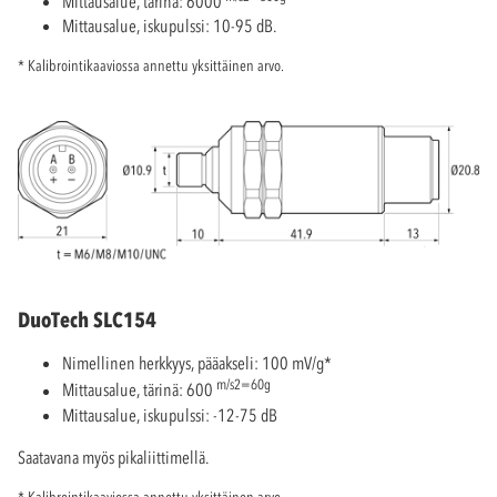
Mittausalue, tärinä: 6000
Mittausalue, iskupulssi: 10-95 dB.
* Kalibrointikaaviossa annettu yksittäinen arvo.
DuoTech SLC154
Nimellinen herkkyys, pääakseli: 100 mV/g*
m/s2=60g
Mittausalue, tärinä: 600
Mittausalue, iskupulssi: -12-75 dB
Saatavana myös pikaliittimellä.