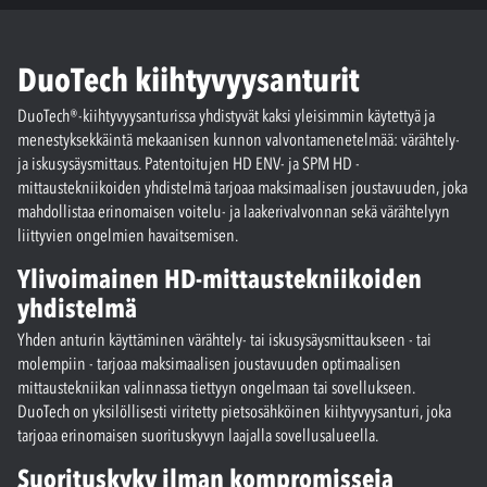
DuoTech kiihtyvyysanturit
DuoTech®-kiihtyvyysanturissa yhdistyvät kaksi yleisimmin käytettyä ja
menestyksekkäintä mekaanisen kunnon valvontamenetelmää: värähtely-
ja iskusysäysmittaus. Patentoitujen HD ENV- ja SPM HD -
mittaustekniikoiden yhdistelmä tarjoaa maksimaalisen joustavuuden, joka
mahdollistaa erinomaisen voitelu- ja laakerivalvonnan sekä värähtelyyn
liittyvien ongelmien havaitsemisen.
Ylivoimainen HD-mittaustekniikoiden
yhdistelmä
Yhden anturin käyttäminen värähtely- tai iskusysäysmittaukseen - tai
molempiin - tarjoaa maksimaalisen joustavuuden optimaalisen
mittaustekniikan valinnassa tiettyyn ongelmaan tai sovellukseen.
DuoTech on yksilöllisesti viritetty pietsosähköinen kiihtyvyysanturi, joka
tarjoaa erinomaisen suorituskyvyn laajalla sovellusalueella.
Suorituskyky ilman kompromisseja