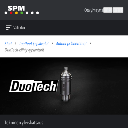
Ota yhteyttä
Haku
Kielet
Valikko
Start
Tuotteet ja palvelut
Anturit ja lähettimet
DuoTech-kiihtyvyysanturit
Tekninen yleiskatsaus