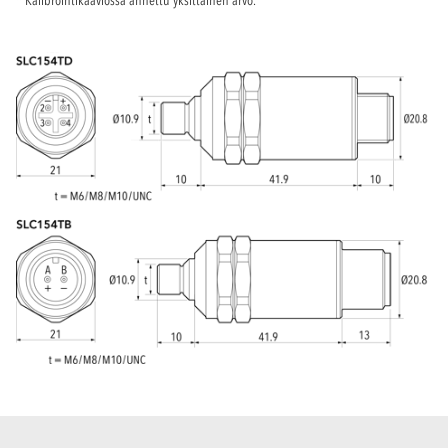
* Kalibrointikaaviossa annettu yksittäinen arvo.