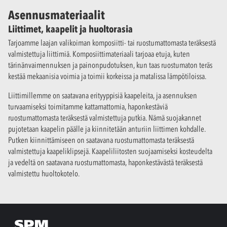
Asennusmateriaalit
Liittimet, kaapelit ja huoltorasia
Tarjoamme laajan valikoiman komposiitti- tai ruostumattomasta teräksestä
valmistettuja liittimiä. Komposiittimateriaali tarjoaa etuja, kuten
tärinänvaimennuksen ja painonpudotuksen, kun taas ruostumaton teräs
kestää mekaanisia voimia ja toimii korkeissa ja matalissa lämpötiloissa.
Liittimillemme on saatavana erityyppisiä kaapeleita, ja asennuksen
turvaamiseksi toimitamme kattamattomia, haponkestäviä
ruostumattomasta teräksestä valmistettuja putkia. Nämä suojakannet
pujotetaan kaapelin päälle ja kiinnitetään anturiin liittimen kohdalle.
Putken kiinnittämiseen on saatavana ruostumattomasta teräksestä
valmistettuja kaapeliklipsejä. Kaapeliliitosten suojaamiseksi kosteudelta
ja vedeltä on saatavana ruostumattomasta, haponkestävästä teräksestä
valmistettu huoltokotelo.