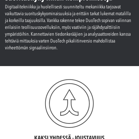
Digitaalitekniikka ja huolellisesti suunniteltu mekaniikka tarjoavat
vaikuttavia suorituskykyominaisuuksia ja erittäin tarkat lukemat matalilla
ja korkeilla taajuuksilla. Vankka rakenne tekee DuoTech sopivan valinnan
erilaisiin teollisuussovelluksiin, myös vaativiin ja räjähdysalttiisiin
ympäristöihin. Kannettavien tiedonkerääjien ja analysaattoreiden kanssa
tehtäviä mittauksia varten DuoTech pikaliitinversio mahdollistaa
virheettömän signaalinsiirron.
KAKSI YHDESSÄ -JOUSTAVUUS