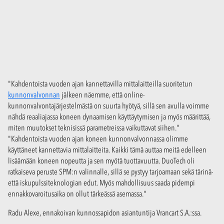
"Kahdentoista vuoden ajan kannettavilla mittalaitteilla suoritetun
kunnonvalvonnan
jälkeen näemme, että online-
kunnonvalvontajärjestelmästä on suurta hyötyä, sillä sen avulla voimme
nähdä reaaliajassa koneen dynaamisen käyttäytymisen ja myös määrittää,
miten muutokset teknisissä parametreissa vaikuttavat siihen."
"Kahdentoista vuoden ajan koneen kunnonvalvonnassa olimme
käyttäneet kannettavia mittalaitteita. Kaikki tämä auttaa meitä edelleen
lisäämään koneen nopeutta ja sen myötä tuottavuutta. DuoTech oli
ratkaiseva peruste SPM:n valinnalle, sillä se pystyy tarjoamaan sekä tärinä-
että iskupulssiteknologian edut. Myös mahdollisuus saada pidempi
ennakkovaroitusaika on ollut tärkeässä asemassa."
Radu Alexe, ennakoivan kunnossapidon asiantuntija Vrancart S.A.:ssa.