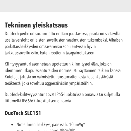
Tekninen yleiskatsaus
DuoTech-perhe on suunniteltu erittäin joustavaksi, ja siitä on saatavilla
useita versioita erilaisten sovellusten vaatimusten tukemiseksi. Alhaisen
poikittaisherkkyyden omaava versio sopii erityisen hyvin
tarkkuussovelluksiin, kuten roottorin tasapainotukseen.
Kiihtyvyysanturi asennetaan upotettuun kiinnitysreikään, joka on
identtinen iskupulssiantureiden normaalisti käyttämien reikien kanssa.
Kotelo ja jalusta on valmistettu ruostumattomasta haponkestävästä
teräksestä, joka soveltuu aggressiivisiin ympäristöihin.
DuoTech-kiihtyvyysanturit ovat IP65-luokituksen omaavia tai suljetulla
liittimellä IP66/67-luokituksen omaavia.
DuoTech SLC151
Nimellinen herkkyys, pääakseli: 10 mV/g*
m/s2=600g