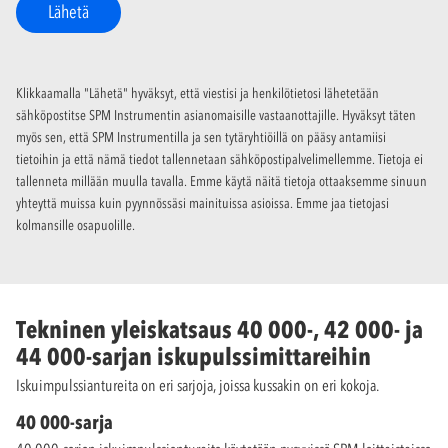
Lähetä
Klikkaamalla "Lähetä" hyväksyt, että viestisi ja henkilötietosi lähetetään
sähköpostitse SPM Instrumentin asianomaisille vastaanottajille. Hyväksyt täten
myös sen, että SPM Instrumentilla ja sen tytäryhtiöillä on pääsy antamiisi
tietoihin ja että nämä tiedot tallennetaan sähköpostipalvelimellemme. Tietoja ei
tallenneta millään muulla tavalla. Emme käytä näitä tietoja ottaaksemme sinuun
yhteyttä muissa kuin pyynnössäsi mainituissa asioissa. Emme jaa tietojasi
kolmansille osapuolille.
Tekninen yleiskatsaus 40 000-, 42 000- ja
44 000-sarjan iskupulssimittareihin
Iskuimpulssiantureita on eri sarjoja, joissa kussakin on eri kokoja.
40 000-sarja