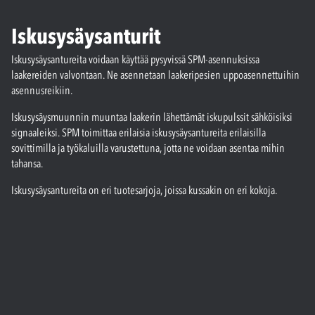
Iskusysäysanturit
Iskusysäysantureita voidaan käyttää pysyvissä SPM-asennuksissa
laakereiden valvontaan. Ne asennetaan laakeripesien uppoasennettuihin
asennusreikiin.
Iskusysäysmuunnin muuntaa laakerin lähettämät iskupulssit sähköisiksi
signaaleiksi. SPM toimittaa erilaisia iskusysäysantureita erilaisilla
sovittimilla ja työkaluilla varustettuna, jotta ne voidaan asentaa mihin
tahansa.
Iskusysäysantureita on eri tuotesarjoja, joissa kussakin on eri kokoja.