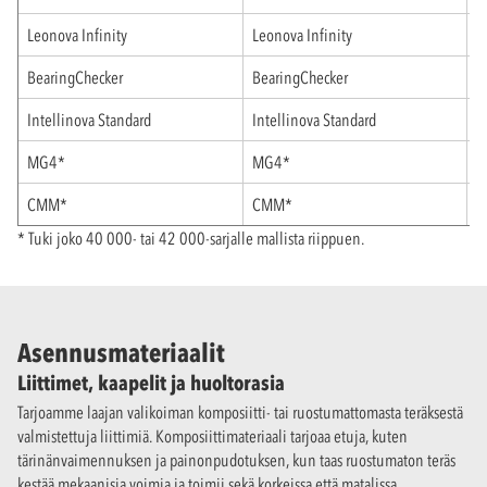
Leonova Infinity
Leonova Infinity
-
BearingChecker
BearingChecker
-
Intellinova Standard
Intellinova Standard
-
MG4*
MG4*
-
CMM*
CMM*
-
* Tuki joko 40 000- tai 42 000-sarjalle mallista riippuen.
Asennusmateriaalit
Liittimet, kaapelit ja huoltorasia
Tarjoamme laajan valikoiman komposiitti- tai ruostumattomasta teräksestä
valmistettuja liittimiä. Komposiittimateriaali tarjoaa etuja, kuten
tärinänvaimennuksen ja painonpudotuksen, kun taas ruostumaton teräs
kestää mekaanisia voimia ja toimii sekä korkeissa että matalissa