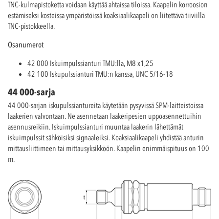
TNC-kulmapistoketta voidaan käyttää ahtaissa tiloissa. Kaapelin korroosion
estämiseksi kosteissa ympäristöissä koaksiaalikaapeli on liitettävä tiiviillä
TNC-pistokkeella.
Osanumerot
42 000 Iskuimpulssianturi TMU:lla, M8 x1,25
42 100 Iskupulssianturi TMU:n kanssa, UNC 5/16-18
44 000-sarja
44 000-sarjan iskupulssiantureita käytetään pysyvissä SPM-laitteistoissa
laakerien valvontaan. Ne asennetaan laakeripesien uppoasennettuihin
asennusreikiin. Iskuimpulssianturi muuntaa laakerin lähettämät
iskuimpulssit sähköisiksi signaaleiksi. Koaksiaalikaapeli yhdistää anturin
mittausliittimeen tai mittausyksikköön. Kaapelin enimmäispituus on 100
m.