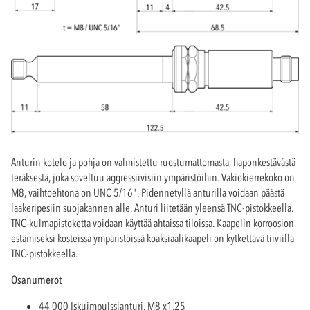
Anturin kotelo ja pohja on valmistettu ruostumattomasta, haponkestävästä
teräksestä, joka soveltuu aggressiivisiin ympäristöihin. Vakiokierrekoko on
M8, vaihtoehtona on UNC 5/16". Pidennetyllä anturilla voidaan päästä
laakeripesiin suojakannen alle. Anturi liitetään yleensä TNC-pistokkeella.
TNC-kulmapistoketta voidaan käyttää ahtaissa tiloissa. Kaapelin korroosion
estämiseksi kosteissa ympäristöissä koaksiaalikaapeli on kytkettävä tiiviillä
TNC-pistokkeella.
Osanumerot
44 000 Iskuimpulssianturi, M8 x1,25