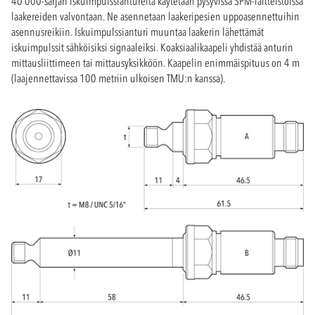
40 000-sarjan iskuimpulssiantureita käytetään pysyvissä SPM-laitteistoissa
laakereiden valvontaan. Ne asennetaan laakeripesien uppoasennettuihin
asennusreikiin. Iskuimpulssianturi muuntaa laakerin lähettämät
iskuimpulssit sähköisiksi signaaleiksi. Koaksiaalikaapeli yhdistää anturin
mittausliittimeen tai mittausyksikköön. Kaapelin enimmäispituus on 4 m
(laajennettavissa 100 metriin ulkoisen TMU:n kanssa).