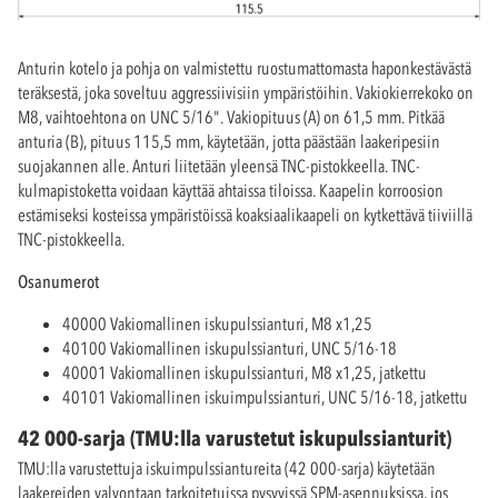
Anturin kotelo ja pohja on valmistettu ruostumattomasta haponkestävästä
teräksestä, joka soveltuu aggressiivisiin ympäristöihin. Vakiokierrekoko on
M8, vaihtoehtona on UNC 5/16". Vakiopituus (A) on 61,5 mm. Pitkää
anturia (B), pituus 115,5 mm, käytetään, jotta päästään laakeripesiin
suojakannen alle. Anturi liitetään yleensä TNC-pistokkeella. TNC-
kulmapistoketta voidaan käyttää ahtaissa tiloissa. Kaapelin korroosion
estämiseksi kosteissa ympäristöissä koaksiaalikaapeli on kytkettävä tiiviillä
TNC-pistokkeella.
Osanumerot
40000 Vakiomallinen iskupulssianturi, M8 x1,25
40100 Vakiomallinen iskupulssianturi, UNC 5/16-18
40001 Vakiomallinen iskupulssianturi, M8 x1,25, jatkettu
40101 Vakiomallinen iskuimpulssianturi, UNC 5/16-18, jatkettu
42 000-sarja (TMU:lla varustetut iskupulssianturit)
TMU:lla varustettuja iskuimpulssiantureita (42 000-sarja) käytetään
laakereiden valvontaan tarkoitetuissa pysyvissä SPM-asennuksissa, jos