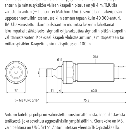
anturin ja mittausyksikön välisen kaapelin pituus on yli 4 m. TMU:lla
varustettu anturi (= Transducer Matching Unit) asennetaan laakeripesän
uppoasennettuihin asennusreikiin samaan tapaan kuin 40 000-anturi.
TMU:lla varustettu iskuimpulssianturi muuntaa laakerin lähettämät
iskuimpulssit sähköiseksi signaaliksi ja vakauttaa signaalin pitkän kaapelin
välittämistä varten. Koaksiaalikaapeli yhdistää anturin ja mittapäätteen tai
mittausyksikön. Kaapelin enimmäispituus on 100 m.
Anturin kotelo ja pohja on valmistettu ruostumattomasta, haponkestävästä
teräksestä, joka soveltuu aggressiivisiin ympäristöihin. Kierrekoko on M8,
vaihtoehtona on UNC 5/16". Anturi liitetään yleensä TNC-pistokkeella.