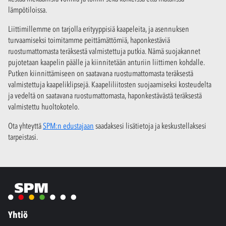
lämpötiloissa.
Liittimillemme on tarjolla erityyppisiä kaapeleita, ja asennuksen
turvaamiseksi toimitamme peittämättömiä, haponkestäviä
ruostumattomasta teräksestä valmistettuja putkia. Nämä suojakannet
pujotetaan kaapelin päälle ja kiinnitetään anturiin liittimen kohdalle.
Putken kiinnittämiseen on saatavana ruostumattomasta teräksestä
valmistettuja kaapeliklipsejä. Kaapeliliitosten suojaamiseksi kosteudelta
ja vedeltä on saatavana ruostumattomasta, haponkestävästä teräksestä
valmistettu huoltokotelo.
Ota yhteyttä
SPM:n edustajaan
saadaksesi lisätietoja ja keskustellaksesi
tarpeistasi.
Yhtiö