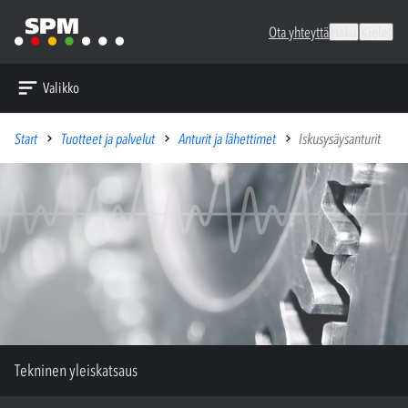
Ota yhteyttä
Haku
Kielet
Valikko
Start
Tuotteet ja palvelut
Anturit ja lähettimet
Iskusysäysanturit
Tekninen yleiskatsaus