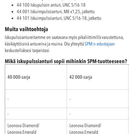
44 100 Iskupulssin anturi, UNC 5/16-18
44 001 Iskuimpulssianturi, M8 x1,25, jatkettu
44 101 Iskuimpulssianturi, UNC 5/16-18, jatkettu
Muita vaihtoehtoja
Iskupulssiantureitamme on saatavana myös pikaliittimillä varustettuna,
käsikäyttöisinä antureina ja muina. Ota yhteyttä
SPM:n edustajaan
keskustellaksesi tarpeistasi.
Mikä iskupulssianturi sopii mihinkin SPM-tuotteeseen?
40 000-sarja
42 000-sarja
4
I
-
-
(
-
-
I
Leonova Diamond/
Leonova Diamond/
L
Leonova Emerald
Leonova Emerald
L