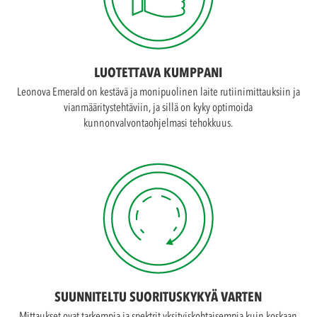
LUOTETTAVA KUMPPANI
Leonova Emerald on kestävä ja monipuolinen laite rutiinimittauksiin ja
vianmääritystehtäviin, ja sillä on kyky optimoida
kunnonvalvontaohjelmasi tehokkuus.
SUUNNITELTU SUORITUSKYKYÄ VARTEN
Mittaukset ovat tarkempia ja spektrit yksityiskohtaisempia kuin koskaan