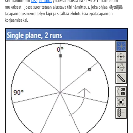
Kenttäroottorin
tasapainotus
yhdessä tasossa ISO 1940-1 -standardin
mukaisesti, jossa suoritetaan alustava tärinämittaus, joka ohjaa käyttäjää
tasapainotusmenettelyn läpi ja sisältää ehdotuksia epätasapainon
korjaamiseksi.