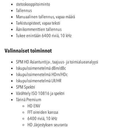
stetoskooppitoiminto
Tallennus
Manuaalinen tallennus, vapaa määrä
Tarkistuspisteet, vapaa teksti
Äänikommenttien tallennus
Tukee enintään 6400 riviä, 10 kHz
Valinnaiset toiminnot
SPM HD Asiantuntija-, taajuus- ja toimialueanalyysi
Iskupulssimenetelmä dBm/dBc
Iskupulssimenetelmä HDm/HDc
Iskupulssimenetelmä LR/HR
SPM Spektri
Värähtely ISO 10816 ja spektri
Tärinä Premium
HD ENV
FFT oireiden kanssa
6400 riviä, 10 kHz
HD Järjestyksen seuranta