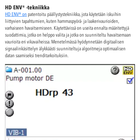
HD ENV® -tekniikka
HD ENV® on
patentoitu päällystystekniikka, jota käytetään iskuihin
liittyvien tapahtumien, kuten hammaspyörä- ja laakerivaurioiden,
varhaiseen havaitsemiseen. Käytettävissä on useita ennalta määritettyjä
suodattimia, jotka on helppo valita ja jotka on suunniteltu havaitsemaan
vaurioita eri vikavaiheissa. Menetelmässä hyödynnetään digitaalisen
signaalinkäsittelyn älykkäästi suunniteltuja algoritmeja optimaalisen
datan saamiseksi trenditarkoituksiin.