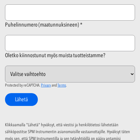
Puhelinnumero (maatunnuksineen)
Oletko kiinnostunut myös muista tuotteistamme?
Protected by reCAPTCHA.
Privacy
and
Terms
.
Lähetä
Klikkaamalla "Lähetä" hyväksyt, että viestisi ja henkilötietosi lähetetään
sähköpostitse SPM Instrumentin asianomaisille vastaanottajille. Hyväksyt täten
myös sen, että SPM Instrumentilla ja sen tytäryhtiöillä on pääsy antamiisi