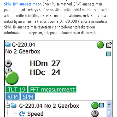
SPM HD® -menetelmä
on Shock Pulse Method (SPM) -menetelmän
patentoitu jatkokehitys, sillä se on vähemmän herkkä muiden signaalien
aiheuttamille häiriöille, ja siksi se on ainutlaatuinen, koska sillä voidaan
mitata hyvin alhaisilta kierrosluvuilta (0,1-20 000 kierrosta minuutissa).
SPM HD -menetelmää käytetään vierintäelementtilaakereiden
toimintakunnon nopeaan, helppoon ja luotettavaan diagnosointiin.