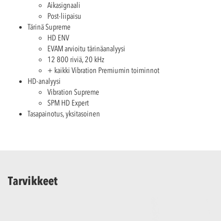
Aikasignaali
Post-liipaisu
Tärinä Supreme
HD ENV
EVAM arvioitu tärinäanalyysi
12 800 riviä, 20 kHz
+ kaikki Vibration Premiumin toiminnot
HD-analyysi
Vibration Supreme
SPM HD Expert
Tasapainotus, yksitasoinen
Tarvikkeet