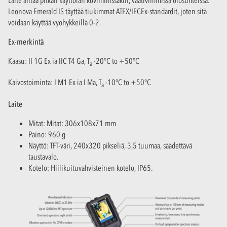
Laite antaa pitkän käyttöiän kovimmissakin, vaativimmissa olosuhteissa.
Leonova Emerald IS täyttää tiukimmat ATEX/IECEx-standardit, joten sitä
voidaan käyttää vyöhykkeillä 0-2.
Ex-merkintä
Kaasu: II 1G Ex ia IIC T4 Ga, T
-20°C to +50°C
a
Kaivostoiminta: I M1 Ex ia I Ma, T
-10°C to +50°C
a
Laite
Mitat: Mitat: 306x108x71 mm
Paino: 960 g
Näyttö: TFT-väri, 240x320 pikseliä, 3,5 tuumaa, säädettävä
taustavalo.
Kotelo: Hiilikuituvahvisteinen kotelo, IP65.