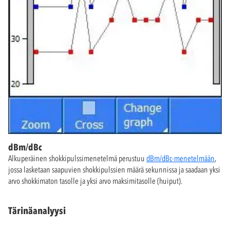
dBm/dBc
Alkuperäinen shokkipulssimenetelmä perustuu
dBm/dBc-menetelmään
,
jossa lasketaan saapuvien shokkipulssien määrä sekunnissa ja saadaan yksi
arvo shokkimaton tasolle ja yksi arvo maksimitasolle (huiput).
Tärinäanalyysi