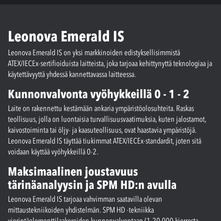
Leonova Emerald IS
Leonova Emerald IS on yksi markkinoiden edistyksellisimmistä
ATEX/IECEx-sertifioiduista laitteista, joka tarjoaa kehittynyttä teknologiaa ja
käytettävyyttä yhdessä kannettavassa laitteessa.
Kunnonvalvonta vyöhykkeillä 0 - 1 - 2
Laite on rakennettu kestämään ankaria ympäristöolosuhteita. Raskas
teollisuus, jolla on luontaisia turvallisuusvaatimuksia, kuten jalostamot,
kaivostoiminta tai öljy- ja kaasuteollisuus, ovat haastavia ympäristöjä.
Leonova Emerald IS täyttää tiukimmat ATEX/IECEx-standardit, joten sitä
voidaan käyttää vyöhykkeillä 0-2.
Maksimaalinen joustavuus
tärinäanalyysin ja SPM HD:n avulla
Leonova Emerald IS tarjoaa vahvimman saatavilla olevan
mittaustekniikoiden yhdistelmän. SPM HD -tekniikka
vierintäelementtilaakereiden kunnonvalvontaan (1-20 000 kierrosta