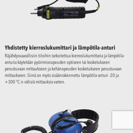
Yhdistetty kierroslukumittari ja lämpötila-anturi
Räjähdysvaarallisiin tiloihin tarkoitettua kierroslukumittaria ja lämpötila-
anturia käytetään pyörimisnopeuden optiseen tai kosketukseen
perustuvaan mittaukseen ja kehänopeuden kosketukseen perustuvaan
mittaukseen. Siinä on myös sisäänrakennettu lämpötila-anturi -20 ja
+300 °C:n välisiä mittauksia varten.