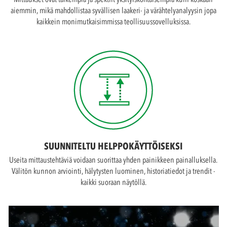
aiemmin, mikä mahdollistaa syvällisen laakeri- ja värähtelyanalyysin jopa
kaikkein monimutkaisimmissa teollisuussovelluksissa.
SUUNNITELTU HELPPOKÄYTTÖISEKSI
Useita mittaustehtäviä voidaan suorittaa yhden painikkeen painalluksella.
Välitön kunnon arviointi, hälytysten luominen, historiatiedot ja trendit -
kaikki suoraan näytöllä.