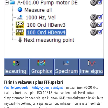
Tärinän vakavuus plus FFT-spektri
Värähtelynopeuden, kiihtyvyyden ja siirtymän
mittaaminen (0-20 kHz:n
taajuusalue) uusimpien ISO 10816 -standardien mukaisesti auttaa
diagnosoimaan koneen yleisen kunnon. RMS-tärinälukemien lisäksi laite
näyttää FFT-spektrin, josta epätasapainon, virheasennon ja rakenteellisten