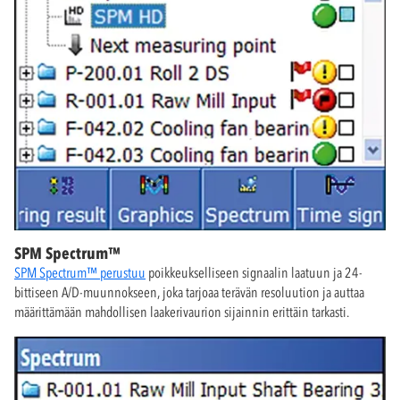
SPM Spectrum™
SPM Spectrum™ perustuu
poikkeukselliseen signaalin laatuun ja 24-
bittiseen A/D-muunnokseen, joka tarjoaa terävän resoluution ja auttaa
määrittämään mahdollisen laakerivaurion sijainnin erittäin tarkasti.