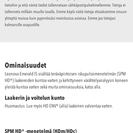
tietoihin ja että nämä tiedot tallennetaan sähköpostipalvelimellemme. Tietoja ei
tallenneta millään muulla tavalla. Emme käytä näitä tietoja ottaaksemme sinuun
yhteyttä muissa kuin pyynnössäsi mainituissa asioissa. Emme jaa tietojasi
kolmansille osapuolille.
Ominaisuudet
Leonova Emerald IS sisältää teräväpiirtoisen iskupulssimenetelmän (SPM
HD®) laakereiden kuntoa varten ja kehittyneen värähtelyanalyysin koneen
yleistä kuntoa varten sekä muita ominaisuuksia, katso alla.
Laakerin ja voitelun kunto
Huomautus: Lue myös HD ENV® (alla) laakerien valvontaa varten.
SPM HD® -menetelmä (HDm/HDc)