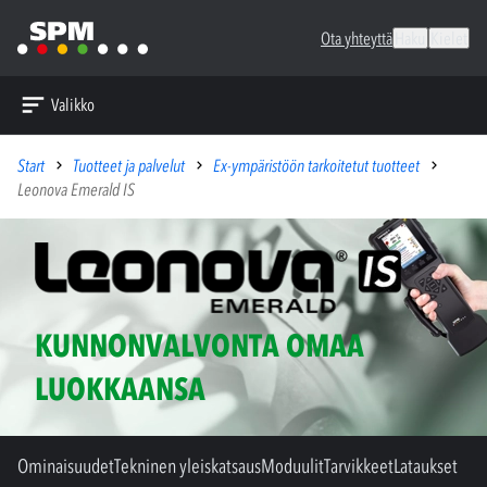
Ota yhteyttä
Haku
Kielet
Valikko
Start
Tuotteet ja palvelut
Ex-ympäristöön tarkoitetut tuotteet
Leonova Emerald IS
KUNNONVALVONTA OMAA
LUOKKAANSA
Ominaisuudet
Tekninen yleiskatsaus
Moduulit
Tarvikkeet
Lataukset