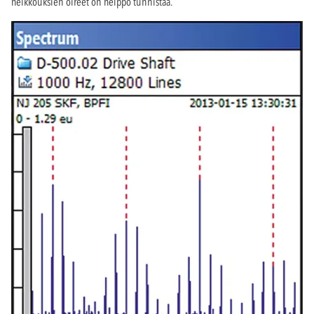
heikkouksien oireet on helppo tunnistaa.