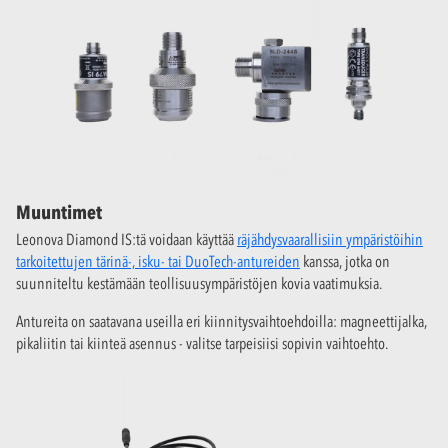
Muuntimet
Leonova Diamond IS:tä voidaan käyttää
räjähdysvaarallisiin ympäristöihin
tarkoitettujen tärinä-, isku- tai DuoTech-antureiden
kanssa, jotka on
suunniteltu kestämään teollisuusympäristöjen kovia vaatimuksia.
Antureita on saatavana useilla eri kiinnitysvaihtoehdoilla: magneettijalka,
pikaliitin tai kiinteä asennus - valitse tarpeisiisi sopivin vaihtoehto.