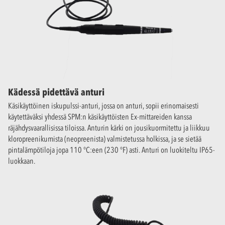
Kädessä pidettävä anturi
Käsikäyttöinen iskupulssi-anturi, jossa on anturi, sopii erinomaisesti
käytettäväksi yhdessä SPM:n käsikäyttöisten Ex-mittareiden kanssa
räjähdysvaarallisissa tiloissa. Anturin kärki on jousikuormitettu ja liikkuu
kloropreenikumista (neopreenista) valmistetussa holkissa, ja se sietää
pintalämpötiloja jopa 110 °C:een (230 °F) asti. Anturi on luokiteltu IP65-
luokkaan.