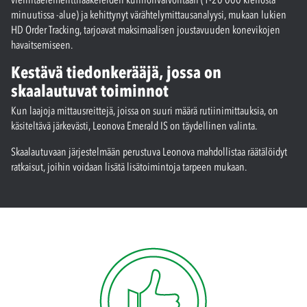
minuutissa -alue) ja kehittynyt värähtelymittausanalyysi, mukaan lukien
HD Order Tracking, tarjoavat maksimaalisen joustavuuden konevikojen
havaitsemiseen.
Kestävä tiedonkerääjä, jossa on
skaalautuvat toiminnot
Kun laajoja mittausreittejä, joissa on suuri määrä rutiinimittauksia, on
käsiteltävä järkevästi, Leonova Emerald IS on täydellinen valinta.
Skaalautuvaan järjestelmään perustuva Leonova mahdollistaa räätälöidyt
ratkaisut, joihin voidaan lisätä lisätoimintoja tarpeen mukaan.