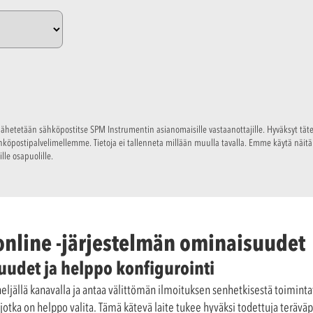
i lähetetään sähköpostitse SPM Instrumentin asianomaisille vastaanottajille. Hyväksyt täte
ähköpostipalvelimellemme. Tietoja ei tallenneta millään muulla tavalla. Emme käytä näi
lle osapuolille.
 online -järjestelmän ominaisuudet
udet ja helppo konfigurointi
neljällä kanavalla ja antaa välittömän ilmoituksen senhetkisestä toimintat
 jotka on helppo valita. Tämä kätevä laite tukee hyväksi todettuja teräv