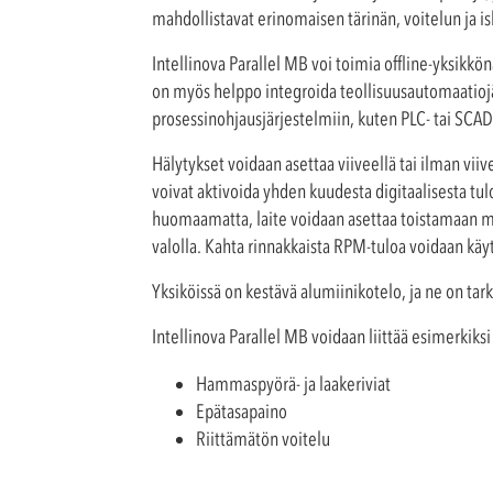
mahdollistavat erinomaisen tärinän, voitelun ja 
Intellinova Parallel MB voi toimia offline-yksikkön
on myös helppo integroida teollisuusautomaatioj
prosessinohjausjärjestelmiin, kuten PLC- tai SCAD
Hälytykset voidaan asettaa viiveellä tai ilman vii
voivat aktivoida yhden kuudesta digitaalisesta tulo
huomaamatta, laite voidaan asettaa toistamaan m
valolla. Kahta rinnakkaista RPM-tuloa voidaan käy
Yksiköissä on kestävä alumiinikotelo, ja ne on tar
Intellinova Parallel MB voidaan liittää esimerkiksi 
Hammaspyörä- ja laakeriviat
Epätasapaino
Riittämätön voitelu