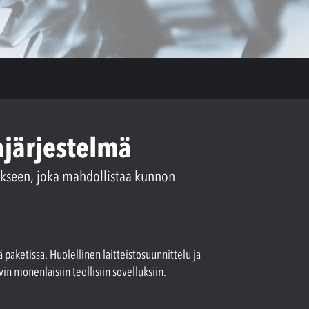
ajärjestelmä
ukseen, joka mahdollistaa kunnon
 paketissa. Huolellinen laitteistosuunnittelu ja
n monenlaisiin teollisiin sovelluksiin.