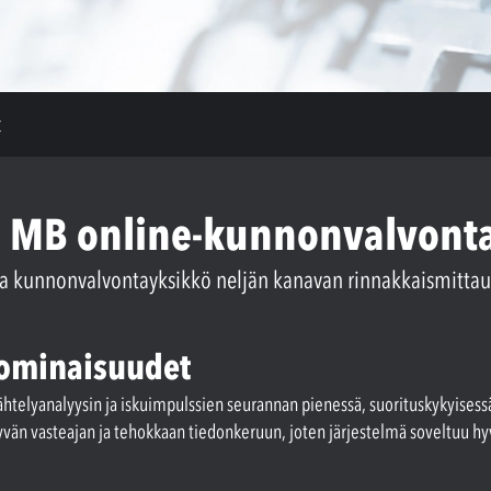
t
el MB online-kunnonvalvont
nkka kunnonvalvontayksikkö neljän kanavan rinnakkaismitta
 ominaisuudet
rähtelyanalyysin ja iskuimpulssien seurannan pienessä, suorituskykyisessä
än vasteajan ja tehokkaan tiedonkeruun, joten järjestelmä soveltuu hyvi