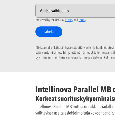
Protected by reCAPTCHA.
Privacy
and
Terms
.
Lähetä
Klikkaamalla "Lähetä" hyväksyt, että viestisi ja henkilötietos
pääsy antamiisi tietoihin ja että nämä tiedot tallennetaan s
pyynnössäsi mainituissa asioissa. Emme jaa tietojasi kolmansi
Intellinova Parallel MB
Korkeat suorituskykyominaisu
Intellinova Parallel MB mittaa rinnakkain kaikilla 
valittavissa useita esiohjelmoituja kokoonpanoja,