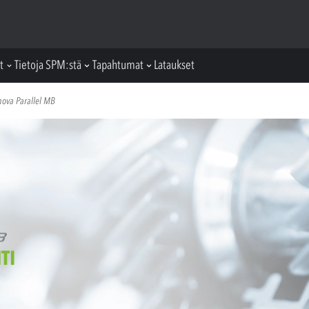
t
Tietoja SPM:stä
Tapahtumat
Lataukset
inova Parallel MB
TI