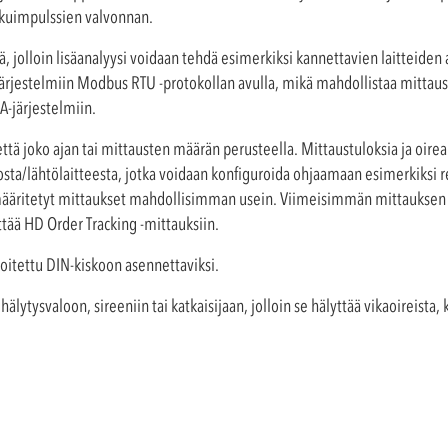
iskuimpulssien valvonnan.
ä, jolloin lisäanalyysi voidaan tehdä esimerkiksi kannettavien laitteiden 
ärjestelmiin Modbus RTU -protokollan avulla, mikä mahdollistaa mitta
A-järjestelmiin.
vettä joko ajan tai mittausten määrän perusteella. Mittaustuloksia ja oire
sta/lähtölaitteesta, jotka voidaan konfiguroida ohjaamaan esimerkiksi rel
ääritetyt mittaukset mahdollisimman usein. Viimeisimmän mittauksen ti
ttää HD Order Tracking -mittauksiin.
koitettu DIN-kiskoon asennettaviksi.
hälytysvaloon, sireeniin tai katkaisijaan, jolloin se hälyttää vikaoireista,