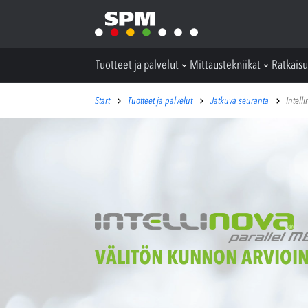
Tuotteet ja palvelut
Mittaustekniikat
Ratkaisu
Start
Tuotteet ja palvelut
Jatkuva seuranta
Intell
VÄLITÖN KUNNON ARVIOIN