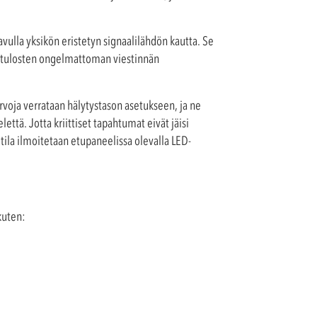
avulla yksikön eristetyn signaalilähdön kautta. Se
ustulosten ongelmattoman viestinnän
arvoja verrataan hälytystason asetukseen, ja ne
että. Jotta kriittiset tapahtumat eivät jäisi
la ilmoitetaan etupaneelissa olevalla LED-
 kuten: