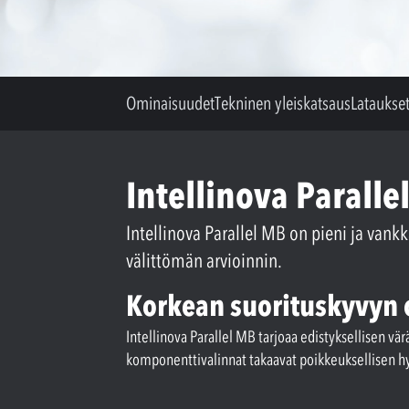
Ominaisuudet
Tekninen yleiskatsaus
Lataukse
Intellinova Parall
Intellinova Parallel MB on pieni ja va
välittömän arvioinnin.
Korkean suorituskyvyn
Intellinova Parallel MB tarjoaa edistyksellisen vä
komponenttivalinnat takaavat poikkeuksellisen hyv