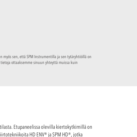
n myös sen, että SPM Instrumentilla ja sen tytäryhtiöillä on
tä tietoja ottaaksemme sinuun yhteyttä muissa kuin
ilasta. Etupaneelissa olevilla kiertokytkimillä on
äpiirtotekniikoita HD ENV® ja SPM HD®, jotka