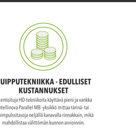
UIPPUTEKNIIKKA - EDULLISET
KUSTANNUKSET
tentoituja HD-tekniikoita käyttävä pieni ja vankka
ntellinova Parallel MB -yksikkö mittaa tärinä- tai
uimpulssitasoja neljällä kanavalla rinnakkain, mikä
mahdollistaa välittömän kunnon arvioinnin.