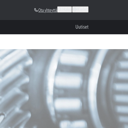
Haku
Kielet
Ota yhteyttä
Uutiset