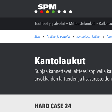
Tuotteet ja palvelut
Mittaustekniikat
Ratkaisu
Start
Tuotteet ja palvelut
Kannettavat laitteet
Tarv
Kantolaukut
Suojaa kannettavat laitteesi sopivalla
arvokkaiden laitteiden ja lisävarusteiden 
HARD CASE 24