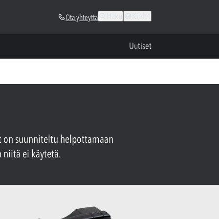
Haku
Kielet
Ota yhteyttä
Uutiset
ot on suunniteltu helpottamaan
 niitä ei käytetä.