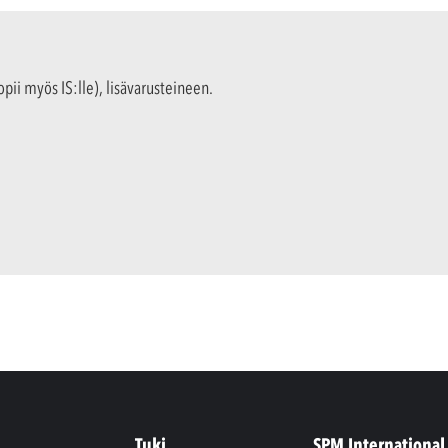
 myös IS:lle), lisävarusteineen.
Tuki
SPM International