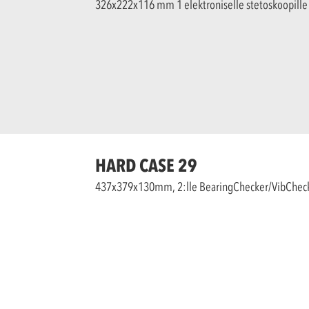
326x222x116 mm 1 elektroniselle stetoskoopille
HARD CASE 29
437x379x130mm, 2:lle BearingChecker/VibChecker 