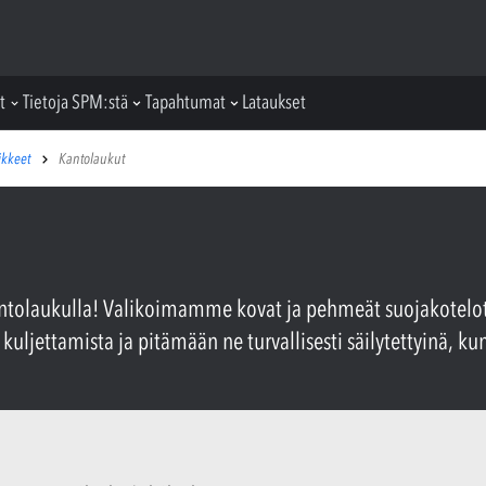
t
Tietoja SPM:stä
Tapahtumat
Lataukset
ikkeet
Kantolaukut
 kantolaukulla! Valikoimamme kovat ja pehmeät suojakotel
kuljettamista ja pitämään ne turvallisesti säilytettyinä, kun