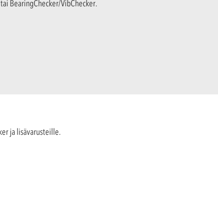
 tai BearingChecker/VibChecker.
ja lisävarusteille.