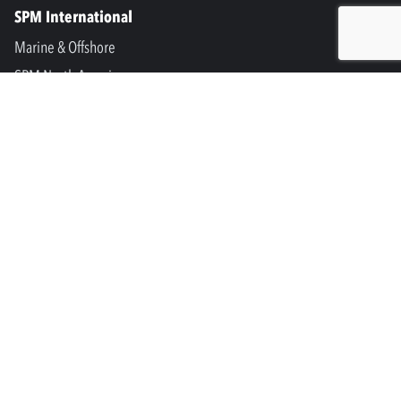
SPM International
Marine & Offshore
SPM North America
SPM Academy
Connect
LinkedIn
Facebook
Youtube
info@spminstrument.fi