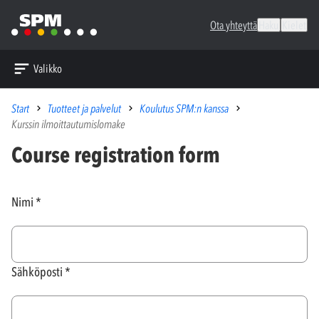
Ota yhteyttä
Haku
Kielet
Valikko
Start
Tuotteet ja palvelut
Koulutus SPM:n kanssa
Kurssin ilmoittautumislomake
Course registration form
Nimi
Sähköposti