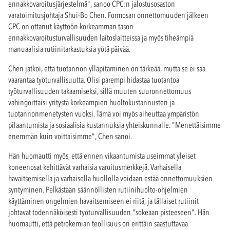
ennakkovaroitusjärjestelmä", sanoo CPC:n jalostusosaston
varatoimitusjohtaja Shui-Bo Chen. Formosan onnettomuuden jälkeen
CPC on ottanut käyttöön korkeamman tason
ennakkovaroitusturvallisuuden laitoslaitteissa ja myös tiheämpiä
manuaalisia rutiinitarkastuksia yötä päivää.
Chen jatkoi, että tuotannon ylläpitäminen on tärkeää, mutta se ei saa
vaarantaa työturvallisuutta. Olisi parempi hidastaa tuotantoa
työturvallisuuden takaamiseksi, sillä muuten suuronnettomuus
vahingoittaisi yritystä korkeampien huoltokustannusten ja
tuotannonmenetysten vuoksi. Tämä voi myös aiheuttaa ympäristön
pilaantumista ja sosiaalisia kustannuksia yhteiskunnalle. "Menettäisimme
enemmän kuin voittaisimme", Chen sanoi.
Hän huomautti myös, että ennen vikaantumista useimmat yleiset
koneenosat kehittävät varhaisia varoitusmerkkejä. Varhaisella
havaitsemisella ja varhaisella huollolla voidaan estää onnettomuuksien
syntyminen. Pelkästään säännöllisten rutiinihuolto-ohjelmien
käyttäminen ongelmien havaitsemiseen ei riitä, ja tällaiset rutiinit
johtavat todennäköisesti työturvallisuuden "sokeaan pisteeseen". Hän
huomautti, että petrokemian teollisuus on erittäin saastuttavaa