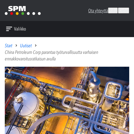
Ota yhteyttä
Haku
Kielet
Valikko
Start
Uutiset
China Petroleum Corp parantaa työturvallisuutta varhaisen
ennakkovaroitusratkaisun avulla