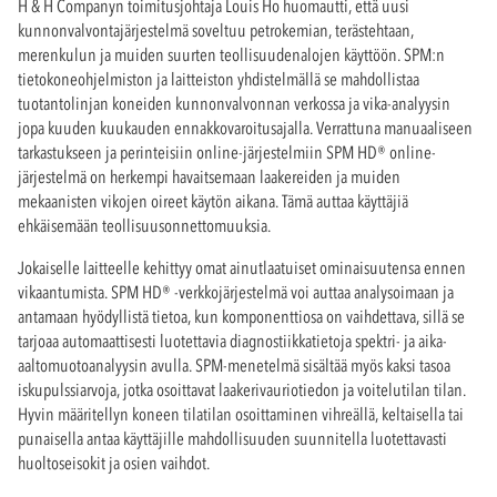
H & H Companyn toimitusjohtaja Louis Ho huomautti, että uusi
kunnonvalvontajärjestelmä soveltuu petrokemian, terästehtaan,
merenkulun ja muiden suurten teollisuudenalojen käyttöön. SPM:n
tietokoneohjelmiston ja laitteiston yhdistelmällä se mahdollistaa
tuotantolinjan koneiden kunnonvalvonnan verkossa ja vika-analyysin
jopa kuuden kuukauden ennakkovaroitusajalla. Verrattuna manuaaliseen
tarkastukseen ja perinteisiin online-järjestelmiin SPM HD® online-
järjestelmä on herkempi havaitsemaan laakereiden ja muiden
mekaanisten vikojen oireet käytön aikana. Tämä auttaa käyttäjiä
ehkäisemään teollisuusonnettomuuksia.
Jokaiselle laitteelle kehittyy omat ainutlaatuiset ominaisuutensa ennen
vikaantumista. SPM HD® -verkkojärjestelmä voi auttaa analysoimaan ja
antamaan hyödyllistä tietoa, kun komponenttiosa on vaihdettava, sillä se
tarjoaa automaattisesti luotettavia diagnostiikkatietoja spektri- ja aika-
aaltomuotoanalyysin avulla. SPM-menetelmä sisältää myös kaksi tasoa
iskupulssiarvoja, jotka osoittavat laakerivauriotiedon ja voitelutilan tilan.
Hyvin määritellyn koneen tilatilan osoittaminen vihreällä, keltaisella tai
punaisella antaa käyttäjille mahdollisuuden suunnitella luotettavasti
huoltoseisokit ja osien vaihdot.