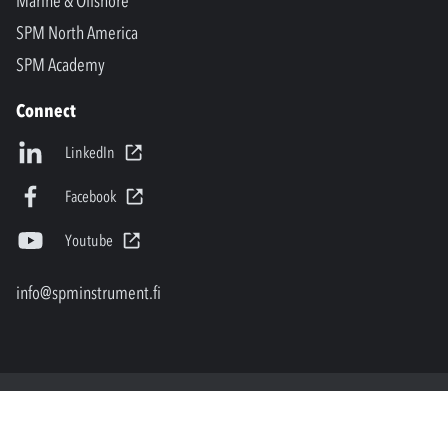
Marine & Offshore
SPM North America
SPM Academy
Connect
LinkedIn
Facebook
Youtube
info@spminstrument.fi
Copyright © SPM Instrument AB. Kaikki oikeudet pidätetään.
Privacy Policy and Legal Notice