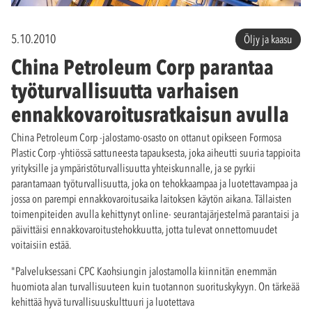
5.10.2010
Öljy ja kaasu
China Petroleum Corp parantaa
työturvallisuutta varhaisen
ennakkovaroitusratkaisun avulla
China Petroleum Corp -jalostamo-osasto on ottanut opikseen Formosa
Plastic Corp -yhtiössä sattuneesta tapauksesta, joka aiheutti suuria tappioita
yrityksille ja ympäristöturvallisuutta yhteiskunnalle, ja se pyrkii
parantamaan työturvallisuutta, joka on tehokkaampaa ja luotettavampaa ja
jossa on parempi ennakkovaroitusaika laitoksen käytön aikana. Tällaisten
toimenpiteiden avulla kehittynyt online- seurantajärjestelmä parantaisi ja
päivittäisi ennakkovaroitustehokkuutta, jotta tulevat onnettomuudet
voitaisiin estää.
"Palveluksessani CPC Kaohsiungin jalostamolla kiinnitän enemmän
huomiota alan turvallisuuteen kuin tuotannon suorituskykyyn. On tärkeää
kehittää hyvä turvallisuuskulttuuri ja luotettava