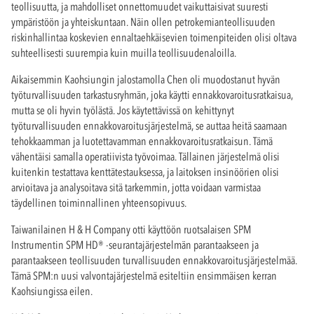
teollisuutta, ja mahdolliset onnettomuudet vaikuttaisivat suuresti
ympäristöön ja yhteiskuntaan. Näin ollen petrokemianteollisuuden
riskinhallintaa koskevien ennaltaehkäisevien toimenpiteiden olisi oltava
suhteellisesti suurempia kuin muilla teollisuudenaloilla.
Aikaisemmin Kaohsiungin jalostamolla Chen oli muodostanut hyvän
työturvallisuuden tarkastusryhmän, joka käytti ennakkovaroitusratkaisua,
mutta se oli hyvin työlästä. Jos käytettävissä on kehittynyt
työturvallisuuden ennakkovaroitusjärjestelmä, se auttaa heitä saamaan
tehokkaamman ja luotettavamman ennakkovaroitusratkaisun. Tämä
vähentäisi samalla operatiivista työvoimaa. Tällainen järjestelmä olisi
kuitenkin testattava kenttätestauksessa, ja laitoksen insinöörien olisi
arvioitava ja analysoitava sitä tarkemmin, jotta voidaan varmistaa
täydellinen toiminnallinen yhteensopivuus.
Taiwanilainen H & H Company otti käyttöön ruotsalaisen SPM
Instrumentin SPM HD® -seurantajärjestelmän parantaakseen ja
parantaakseen teollisuuden turvallisuuden ennakkovaroitusjärjestelmää.
Tämä SPM:n uusi valvontajärjestelmä esiteltiin ensimmäisen kerran
Kaohsiungissa eilen.