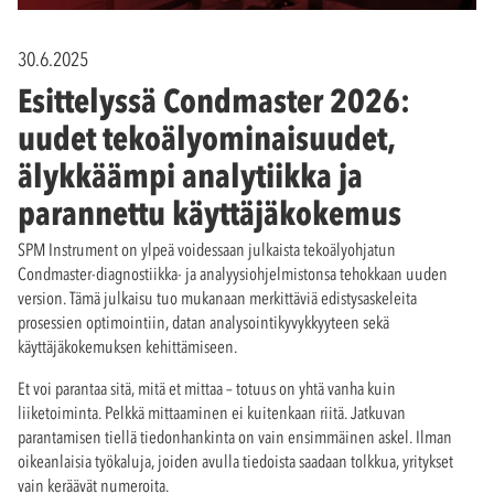
30.6.2025
Esittelyssä Condmaster 2026:
uudet tekoälyominaisuudet,
älykkäämpi analytiikka ja
parannettu käyttäjäkokemus
SPM Instrument on ylpeä voidessaan julkaista tekoälyohjatun
Condmaster-diagnostiikka- ja analyysiohjelmistonsa tehokkaan uuden
version. Tämä julkaisu tuo mukanaan merkittäviä edistysaskeleita
prosessien optimointiin, datan analysointikyvykkyyteen sekä
käyttäjäkokemuksen kehittämiseen.
Et voi parantaa sitä, mitä et mittaa – totuus on yhtä vanha kuin
liiketoiminta. Pelkkä mittaaminen ei kuitenkaan riitä. Jatkuvan
parantamisen tiellä tiedonhankinta on vain ensimmäinen askel. Ilman
oikeanlaisia työkaluja, joiden avulla tiedoista saadaan tolkkua, yritykset
vain keräävät numeroita.