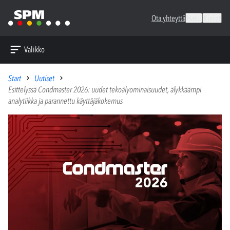
Ota yhteyttä
Haku
Kielet
Valikko
Start
Uutiset
Esittelyssä Condmaster 2026: uudet tekoälyominaisuudet, älykkäämpi
analytiikka ja parannettu käyttäjäkokemus