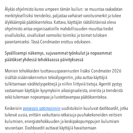
Älykäs ohjelmisto kuroo umpeen tämän kuilun: se muuntaa raakadatan
merkityksellisiksi trendeiksi, paljastaa varhaiset varoitusmerkit ja tukee
älykkäämpää päätöksentekoa. Kattava, käyttäjän räätälöitävissä oleva
ohjelmisto antaa organisaatioille mahdollisuuden muuttaa tiedot
oivalluksiksi, oivallukset varmoiksi toimiksi ja toimet tuloksen
parantamiseksi. Tässä Condmaster erottuu edukseen.
Syvällisempi näkemys, sujuvammat työnkulut ja nopeammat
päätökset yhdessä tehokkaassa päivityksessä
Monien tehokkaiden tuottavuusparannusten lisäksi Condmaster 2026
sisältää sisäänrakennetun tekoälyagentin, joka auttaa käyttäjiä
tulkitsemaan värähtelyspektrejä ja niihin liittyviä tietoja. Agentti pystyy
vastaamaan käyttäjän kysymyksiin aikasignaaleista, oireista ja trendeistä
sekä tukemaan nopeampaa ja luotettavampaa päätöksentekoa.
Keskeisiin
prosessin optimoinnin
uudistuksiin kuuluvat dashboardit, jotka
tukevat uusia, erittäin vaikuttavia ratkaisuja puuhakekoneiden veitsien
kulumisen, energiatehokkuuden ja keskipakopumppujen kulumisen
seurantaan. Dashboardit auttavat käyttäjiä havaitsemaan