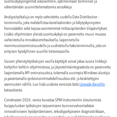
suorituskykyongelmat aikaisemmin, optimoimaan toiminnan ja
vähentämään suunnittelemattomia seisokkeja.
Analyysityökaluja on myös vahvistettu uudella Data Distribution -
toiminnolla, joka mahdollistaa korrelaatioiden ja hälytyskynnysten
hienosäädön sekä tarjoaa avoimemmat mittauspisteiden tilapäivitykset.
Lisäksi ohjelmiston yleistä suorituskykyä on parannettu muun muassa
vaiheistetulla rinnakkaismittauksella, laajennetulla
monimuutosominaisuudella ja uudistetulla hakutoiminnolla, joka on
erityisen hyödyllinen suurille tietomassoille.
Uusien yhteistyötyökalujen avulla käyttäjät voivat jakaa suoria linkkejä
tiettyihin kohtiin ohjelmistossa, ja järjestelmäintegraatiota on parannettu
laajentamalla API-ominaisuuksia, tukemalla uusimpia Windows-alustoja
ja parantamalla synkronointimahdollisuuksia etä- ja keskitettyjen
asennusten välillä. Lue lisää uudesta versiosta tästä
Upgrade Benefits
-
katsauksesta.
Condmaster 2026 -versio kuvastaa SPM Instrumentin sitoutumista
huippuluokan työkalujen tarjoamiseen kunnonvalvontadatan
innovatiiviseen hyödyntämiseen, tekoälypohjaiseen diagnostiikkaan,
tehokkaaseen kunnossapidon suunnitteluun ja älykkäämpään teolliseen