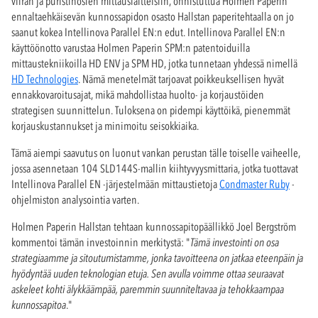
viiran ja puristinosien mittauslaitteisiin, onnistuttua Holmen Paperin
ennaltaehkäisevän kunnossapidon osasto Hallstan paperitehtaalla on jo
saanut kokea Intellinova Parallel EN:n edut. Intellinova Parallel EN:n
käyttöönotto varustaa Holmen Paperin SPM:n patentoiduilla
mittaustekniikoilla HD ENV ja SPM HD, jotka tunnetaan yhdessä nimellä
HD Technologies
. Nämä menetelmät tarjoavat poikkeuksellisen hyvät
ennakkovaroitusajat, mikä mahdollistaa huolto- ja korjaustöiden
strategisen suunnittelun. Tuloksena on pidempi käyttöikä, pienemmät
korjauskustannukset ja minimoitu seisokkiaika.
Tämä aiempi saavutus on luonut vankan perustan tälle toiselle vaiheelle,
jossa asennetaan 104 SLD144S-mallin kiihtyvyysmittaria, jotka tuottavat
Intellinova Parallel EN -järjestelmään mittaustietoja
Condmaster Ruby
-
ohjelmiston analysointia varten.
Holmen Paperin Hallstan tehtaan kunnossapitopäällikkö Joel Bergström
kommentoi tämän investoinnin merkitystä: "
Tämä investointi on osa
strategiaamme ja sitoutumistamme, jonka tavoitteena on jatkaa eteenpäin ja
hyödyntää uuden teknologian etuja. Sen avulla voimme ottaa seuraavat
askeleet kohti älykkäämpää, paremmin suunniteltavaa ja tehokkaampaa
kunnossapitoa
."