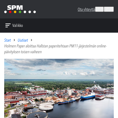
Ota yhteyttä
Haku
Kielet
Valikko
Start
Uutiset
Holmen Paper aloittaa Hallstan paperitehtaan PM11-järjestelmän online-
päivityksen toisen vaiheen