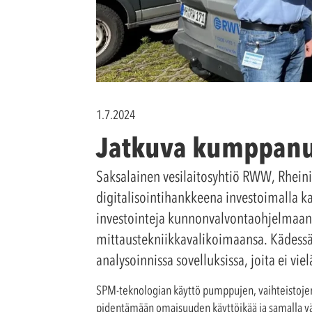
1.7.2024
Jatkuva kumppanu
Saksalainen vesilaitosyhtiö RWW, Rheini
digitalisointihankkeena investoimalla k
investointeja kunnonvalvontaohjelmaansa
mittaustekniikkavalikoimaansa. Kädessä 
analysoinnissa sovelluksissa, joita ei vie
SPM-teknologian käyttö pumppujen, vaihteistojen
pidentämään omaisuuden käyttöikää ja samalla vä