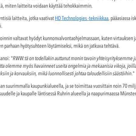
itä, miten laitteita voidaan käyttää tehokkaimmin.
isiä laitteita, jotka vaativat
HD Technologies -tekniikkaa
, pääasiassa i
i.
innin valtavat hyödyt kunnonvalvontaohjelmassaan, kuten virtauksen ja
en parhaan hyötysuhteen löytämiseksi, mikä on jatkuva tehtävä.
anoi: "
RWW:tä on todellakin auttanut monin tavoin yhteisyrityksemme
a olemme myös havainneet useita ongelmia ja mekaanisia vikoja, joilla o
iin ja korvauksiin, mikä luonnollisesti johtaa taloudellisiin säästöihin
."
an suurimmalla kaupunkialueella, ja se toimittaa vuosittain noin 70 mil
isuudelle ja kaupalle läntisessä Ruhrin alueella ja naapurimaassa Münst