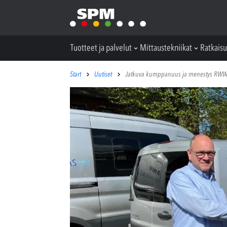
Tuotteet ja palvelut
Mittaustekniikat
Ratkaisu
Start
Uutiset
Jatkuva kumppanuus ja menestys RWW: