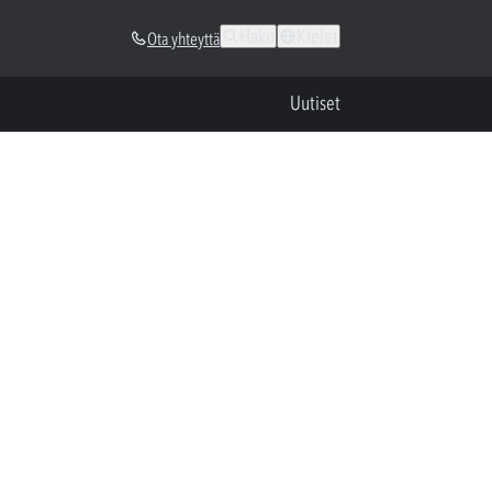
Haku
Kielet
Ota yhteyttä
Uutiset