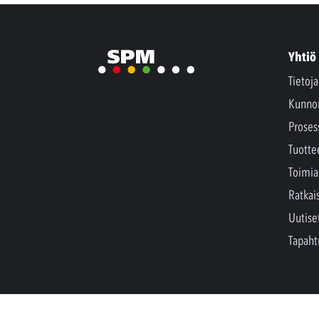
Yhtiö
Tietoj
Kunno
Proses
Tuotte
Toimia
Ratkai
Uutise
Tapah
Copyright © SPM Instrument AB. Kaikki oikeudet 