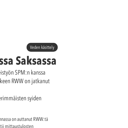
Veden käsittely
sa Saksassa
teistyön SPM:n kanssa
jälkeen RWW on jatkanut
perimmäisten syiden
onnassa on auttanut RWW:tä
ii mittaustulosten