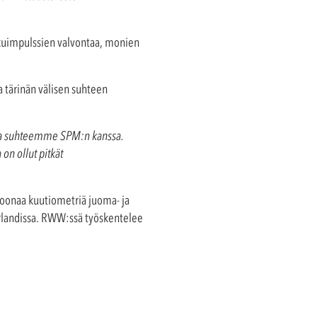
skuimpulssien valvontaa, monien
 tärinän välisen suhteen
 ja suhteemme SPM:n kanssa.
n ollut pitkät
joonaa kuutiometriä juoma- ja
erlandissa. RWW:ssä työskentelee