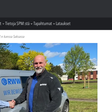
t
Tietoja SPM:stä
Tapahtumat
Lataukset
n kanssa Saksassa