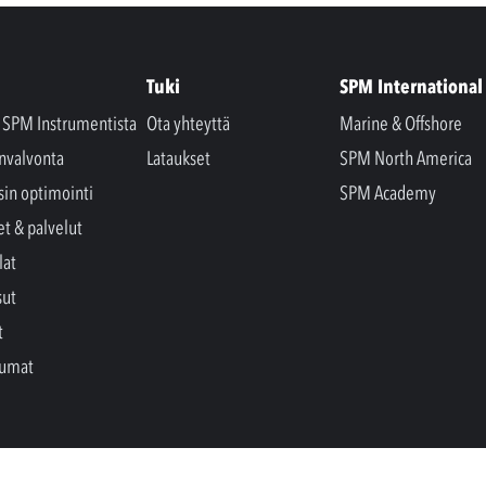
Tuki
SPM International
a SPM Instrumentista
Ota yhteyttä
Marine & Offshore
nvalvonta
Lataukset
SPM North America
sin optimointi
SPM Academy
et & palvelut
lat
sut
t
tumat
pidätetään.
Privacy Policy and Legal Notice