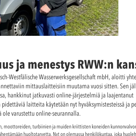
us ja menestys RWW:n kans
sch-Westfälische Wasserwerksgesellschaft mbH, aloitti yh
annettaviin mittauslaitteisiin muutama vuosi sitten. Sen 
, hankkinut jatkuvasti online-järjestelmiä ja laajentanut
pidettäviä laitteita käytetään nyt hyväksymistesteissä ja 
lä ole varustettu online-seurannalla.
, moottoreiden, turbiinien ja muiden kriittisten koneiden kunnonvalv
hentämään huoltotarvetta. Nyt on olemassa henkilökuntaa, joka huoleht