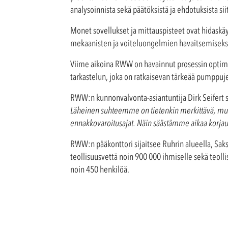
analysoinnista sekä päätöksistä ja ehdotuksista si
Monet sovellukset ja mittauspisteet ovat hidaskäynt
mekaanisten ja voiteluongelmien havaitsemiseks
Viime aikoina RWW on havainnut prosessin optimo
tarkastelun, joka on ratkaisevan tärkeää pumppuj
RWW:n kunnonvalvonta-asiantuntija Dirk Seifert s
Läheinen suhteemme on tietenkin merkittävä, mutt
ennakkovaroitusajat. Näin säästämme aikaa korjauks
RWW:n pääkonttori sijaitsee Ruhrin alueella, Saks
teollisuusvettä noin 900 000 ihmiselle sekä teoll
noin 450 henkilöä.