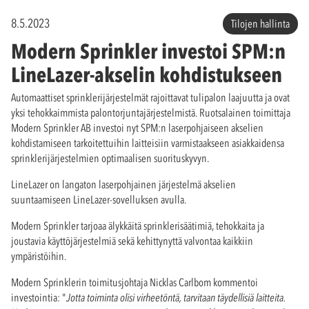
8.5.2023
Tilojen hallinta
Modern Sprinkler investoi SPM:n
LineLazer-akselin kohdistukseen
Automaattiset sprinklerijärjestelmät rajoittavat tulipalon laajuutta ja ovat
yksi tehokkaimmista palontorjuntajärjestelmistä. Ruotsalainen toimittaja
Modern Sprinkler AB investoi nyt SPM:n laserpohjaiseen akselien
kohdistamiseen tarkoitettuihin laitteisiin varmistaakseen asiakkaidensa
sprinklerijärjestelmien optimaalisen suorituskyvyn.
LineLazer on langaton laserpohjainen järjestelmä akselien
suuntaamiseen LineLazer-sovelluksen avulla.
Modern Sprinkler tarjoaa älykkäitä sprinklerisäätimiä, tehokkaita ja
joustavia käyttöjärjestelmiä sekä kehittynyttä valvontaa kaikkiin
ympäristöihin.
Modern Sprinklerin toimitusjohtaja Nicklas Carlbom kommentoi
investointia: "
Jotta toiminta olisi virheetöntä, tarvitaan täydellisiä laitteita.