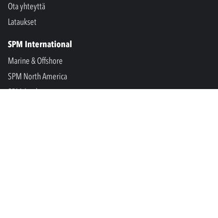
Ota yhteyttä
Lataukset
SPM International
Marine & Offshore
SPM North America
SPM Academy
Connect
LinkedIn
Facebook
Youtube
info@spminstrument.fi