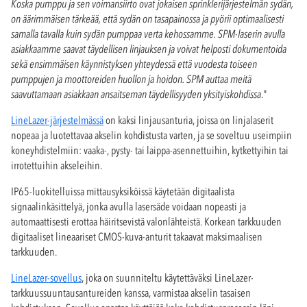
Koska pumppu ja sen voimansiirto ovat jokaisen sprinklerijärjestelmän sydän,
on äärimmäisen tärkeää, että sydän on tasapainossa ja pyörii optimaalisesti
samalla tavalla kuin sydän pumppaa verta kehossamme. SPM-laserin avulla
asiakkaamme saavat täydellisen linjauksen ja voivat helposti dokumentoida
sekä ensimmäisen käynnistyksen yhteydessä että vuodesta toiseen
pumppujen ja moottoreiden huollon ja hoidon. SPM auttaa meitä
saavuttamaan asiakkaan ansaitseman täydellisyyden yksityiskohdissa
."
LineLazer-järjestelmässä
on kaksi linjausanturia, joissa on linjalaserit
nopeaa ja luotettavaa akselin kohdistusta varten, ja se soveltuu useimpiin
koneyhdistelmiin: vaaka-, pysty- tai laippa-asennettuihin, kytkettyihin tai
irrotettuihin akseleihin.
IP65-luokitelluissa mittausyksiköissä käytetään digitaalista
signaalinkäsittelyä, jonka avulla lasersäde voidaan nopeasti ja
automaattisesti erottaa häiritsevistä valonlähteistä. Korkean tarkkuuden
digitaaliset lineaariset CMOS-kuva-anturit takaavat maksimaalisen
tarkkuuden.
LineLazer-sovellus
, joka on suunniteltu käytettäväksi LineLazer-
tarkkuussuuntausantureiden kanssa, varmistaa akselin tasaisen