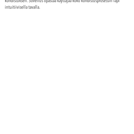
kohdistuksen. Sovellus opastaa käyttäjää koko kohdistusprosessin läpi
intuitiivisella tavalla.