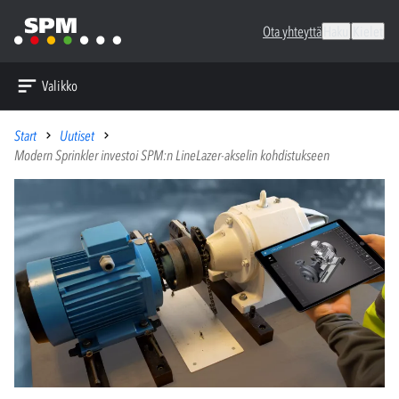
Ota yhteyttä
Haku
Kielet
Valikko
Start
Uutiset
Modern Sprinkler investoi SPM:n LineLazer-akselin kohdistukseen