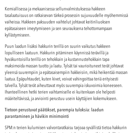
Kemiallisessa ja mekaanisessa sellunvalmistuksessa hakkeen
tasalaatuisuus on ratkaisevan tärkeä prosessin sujuvuudelle myöhemmissä
vaiheissa. Hakkeen paksuuden vaihtelut johtavat keitinliuoksen
epätasaiseen imeytymiseen ja sen seurauksena tehottomampaan
kyllästymiseen.
Puun laadun lisäksi hakkurin terillä on suurin vaikutus hakkeen
lopulliseen laatuun. Hakkurin pitäminen käynnissä terävillä ja
hyväkuntoisilla terillä on tehokkain ja kustannustehokkain tapa
maksimoida massan tuotto ja laatu. Tylsät tai vaurioituneet terät johtavat
yleensä suurempiin ja epätasaisempiin hakkeisiin, mikä heikentää massan
laatua. Epäpuhtaudet, kuten kivet, voivat vahingoittaa teriä erityisesti
talvella. Tylsät terät aiheuttavat myös suurempia iskuvoimia koneeseen.
Ihanteellinen hetki terien vaihtamiselle ei kuitenkaan ole helposti
määriteltävissä, ja arviointi perustuu usein käyttäjien kokemukseen.
Tietoon perustuvat päätökset, parempia tuloksia: laadun
parantaminen ja hävikin minimointi
SPM:n terien kulumisen valvontaratkaisu tarjoaa syvällistä tietoa hakkurin