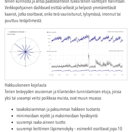
terien kunnosta ja antaa päätöksenteon tukea terien vaihtojen hallintaan.
Verkkopohjainen dashboard esittää selkeät ja helposti ymmärrettävät
kaaviot, jotka osoittavat, onko terä vaurioitunut, tylsymässä, irronnut tai
puuttuu teräpitimestä:
Hakkuukoneen kojelauta
Terien terävyyden seurannan ja tilanteiden tunnistamisen etuja, joissa
yksi tai useampi veitsi poikkeaa muista, ovat muun muassa:
tasakokoisemman ja paksumman hakkeen tuotanto
minimoidaan rejekti ja maksimoidaan hyväksyntä
suurempi raaka-aineen tuotto
suurempi keittimen läpimenokyky – esimerkit osoittavat jopa 10