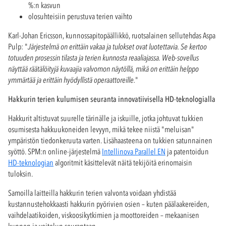
%:n kasvun
olosuhteisiin perustuva terien vaihto
Karl-Johan Ericsson, kunnossapitopäällikkö, ruotsalainen sellutehdas Aspa
Pulp: "
Järjestelmä on erittäin vakaa ja tulokset ovat luotettavia. Se kertoo
totuuden prosessin tilasta ja terien kunnosta reaaliajassa. Web-sovellus
näyttää räätälöityjä kuvaajia valvomon näytöllä, mikä on erittäin helppo
ymmärtää ja erittäin hyödyllistä operaattoreille.
"
Hakkurin terien kulumisen seuranta innovatiivisella HD-teknologialla
Hakkurit altistuvat suurelle tärinälle ja iskuille, jotka johtuvat tukkien
osumisesta hakkuukoneiden levyyn, mikä tekee niistä "meluisan"
ympäristön tiedonkeruuta varten. Lisähaasteena on tukkien satunnainen
syöttö. SPM:n online-järjestelmä
Intellinova Parallel EN
ja patentoidun
HD-teknologian
algoritmit käsittelevät näitä tekijöitä erinomaisin
tuloksin.
Samoilla laitteilla hakkurin terien valvonta voidaan yhdistää
kustannustehokkaasti hakkurin pyörivien osien – kuten päälaakereiden,
vaihdelaatikoiden, viskoosikytkimien ja moottoreiden – mekaanisen