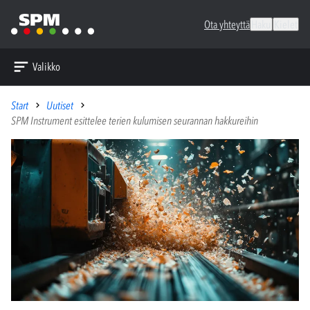
Ota yhteyttä
Haku
Kielet
Valikko
Start
Uutiset
SPM Instrument esittelee terien kulumisen seurannan hakkureihin