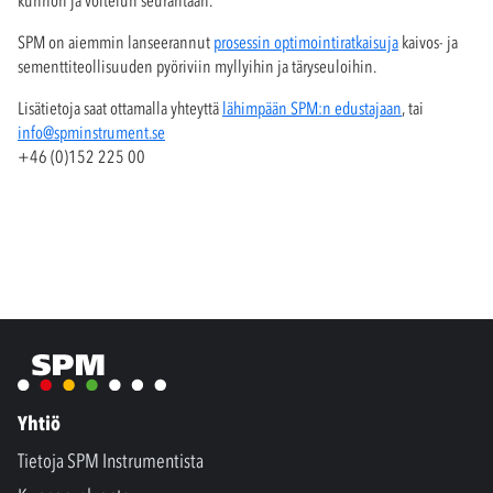
kunnon ja voitelun seurantaan.
SPM on aiemmin lanseerannut
prosessin optimointiratkaisuja
kaivos- ja
sementtiteollisuuden pyöriviin myllyihin ja täryseuloihin.
Lisätietoja saat ottamalla yhteyttä
lähimpään SPM:n edustajaan
, tai
info@spminstrument.se
+46 (0)152 225 00
Yhtiö
Tietoja SPM Instrumentista