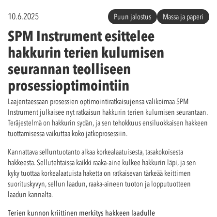
10.6.2025
Puun jalostus
Massa ja paperi
SPM Instrument esittelee
hakkurin terien kulumisen
seurannan teolliseen
prosessioptimointiin
Laajentaessaan prosessien optimointiratkaisujensa valikoimaa SPM
Instrument julkaisee nyt ratkaisun hakkurin terien kulumisen seurantaan.
Teräjestelmä on hakkurin sydän, ja sen tehokkuus ensiluokkaisen hakkeen
tuottamisessa vaikuttaa koko jatkoprosessiin.
Kannattava selluntuotanto alkaa korkealaatuisesta, tasakokoisesta
hakkeesta. Sellutehtaissa kaikki raaka-aine kulkee hakkurin läpi, ja sen
kyky tuottaa korkealaatuista haketta on ratkaisevan tärkeää keittimen
suorituskyvyn, sellun laadun, raaka-aineen tuoton ja lopputuotteen
laadun kannalta.
Terien kunnon kriittinen merkitys hakkeen laadulle