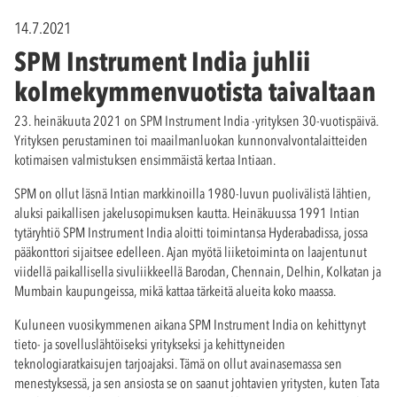
14.7.2021
SPM Instrument India juhlii
kolmekymmenvuotista taivaltaan
23. heinäkuuta 2021 on SPM Instrument India -yrityksen 30-vuotispäivä.
Yrityksen perustaminen toi maailmanluokan kunnonvalvontalaitteiden
kotimaisen valmistuksen ensimmäistä kertaa Intiaan.
SPM on ollut läsnä Intian markkinoilla 1980-luvun puolivälistä lähtien,
aluksi paikallisen jakelusopimuksen kautta. Heinäkuussa 1991 Intian
tytäryhtiö SPM Instrument India aloitti toimintansa Hyderabadissa, jossa
pääkonttori sijaitsee edelleen. Ajan myötä liiketoiminta on laajentunut
viidellä paikallisella sivuliikkeellä Barodan, Chennain, Delhin, Kolkatan ja
Mumbain kaupungeissa, mikä kattaa tärkeitä alueita koko maassa.
Kuluneen vuosikymmenen aikana SPM Instrument India on kehittynyt
tieto- ja sovelluslähtöiseksi yritykseksi ja kehittyneiden
teknologiaratkaisujen tarjoajaksi. Tämä on ollut avainasemassa sen
menestyksessä, ja sen ansiosta se on saanut johtavien yritysten, kuten Tata