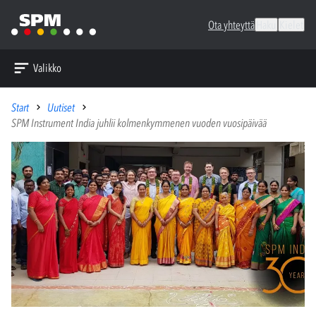
Ota yhteyttä
Haku
Kielet
Valikko
Start
Uutiset
SPM Instrument India juhlii kolmenkymmenen vuoden vuosipäivää