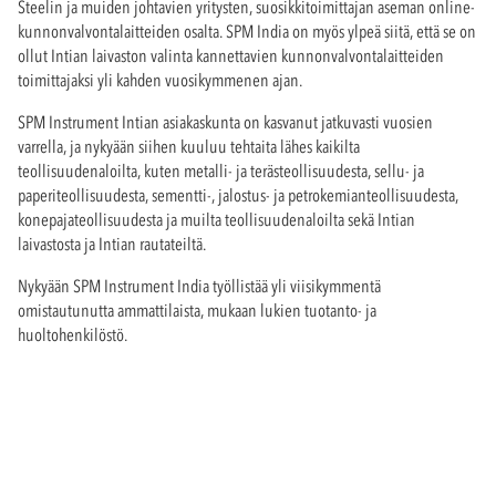
Steelin ja muiden johtavien yritysten, suosikkitoimittajan aseman online-
kunnonvalvontalaitteiden osalta. SPM India on myös ylpeä siitä, että se on
ollut Intian laivaston valinta kannettavien kunnonvalvontalaitteiden
toimittajaksi yli kahden vuosikymmenen ajan.
SPM Instrument Intian asiakaskunta on kasvanut jatkuvasti vuosien
varrella, ja nykyään siihen kuuluu tehtaita lähes kaikilta
teollisuudenaloilta, kuten metalli- ja terästeollisuudesta, sellu- ja
paperiteollisuudesta, sementti-, jalostus- ja petrokemianteollisuudesta,
konepajateollisuudesta ja muilta teollisuudenaloilta sekä Intian
laivastosta ja Intian rautateiltä.
Nykyään SPM Instrument India työllistää yli viisikymmentä
omistautunutta ammattilaista, mukaan lukien tuotanto- ja
huoltohenkilöstö.