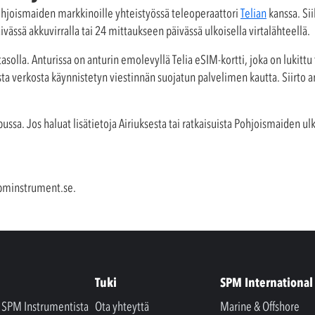
hjoismaiden markkinoille yhteistyössä teleoperaattori
Telian
kanssa. Si
ivässä akkuvirralla tai 24 mittaukseen päivässä ulkoisella virtalähteellä.
asolla. Anturissa on anturin emolevyllä Telia eSIM-kortti, joka on lukittu 
sta verkosta käynnistetyn viestinnän suojatun palvelimen kautta. Siirto an
ussa. Jos haluat lisätietoja Airiuksesta tai ratkaisuista Pohjoismaiden ul
pminstrument.se
.
Tuki
SPM International
a SPM Instrumentista
Ota yhteyttä
Marine & Offshore