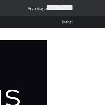
Haku
Kielet
Ota yhteyttä
Uutiset