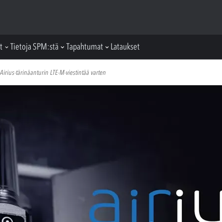
t
Tietoja SPM:stä
Tapahtumat
Lataukset
rius-tärinäanturin LTE-M-viestintää varten