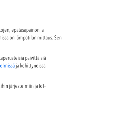
kojen, epätasapainon ja
issa on lämpötilan mittaus. Sen
aperusteisia päivittäisiä
telmissä
ja kehittyneissä
in järjestelmiin ja IoT-