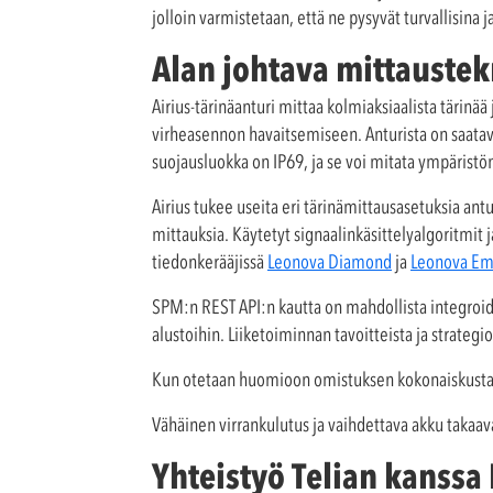
jolloin varmistetaan, että ne pysyvät turvallisina 
Alan johtava mittaustek
Airius-tärinäanturi mittaa kolmiaksiaalista tärin
virheasennon havaitsemiseen. Anturista on saata
suojausluokka on IP69, ja se voi mitata ympäristön
Airius tukee useita eri tärinämittausasetuksia ant
mittauksia. Käytetyt signaalinkäsittelyalgoritmit 
tiedonkerääjissä
Leonova Diamond
ja
Leonova Em
SPM:n REST API:n kautta on mahdollista integroi
alustoihin. Liiketoiminnan tavoitteista ja strategio
Kun otetaan huomioon omistuksen kokonaiskustann
Vähäinen virrankulutus ja vaihdettava akku takaav
Yhteistyö Telian kanssa