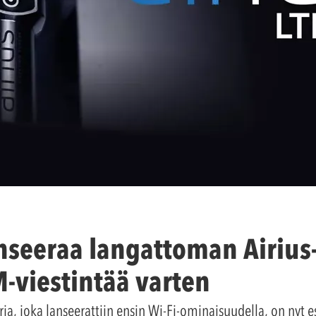
nseeraa langattoman Airius
M-viestintää varten
ja, joka lanseerattiin ensin Wi-Fi-ominaisuudella, on nyt e