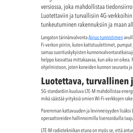
versiossa, joka mahdollistaa tiedonsiirro
Luotettaviin ja turvallisiin 4G-verkkoihi
tunkeutuminen rakennuksiin ja maan all
Langaton tärinänvalvonta
Airius-tunnistimen
avull
Fi-verkon piiriin, kuten kattotuulettimet, pumput 
samaa suorituskykyisten kunnonvalvontaratkaisuje
helppo kasvattaa mittakaavaa, kun aika on oikea. 
ohjelmistoon, joten koneiden kunnon seuranta ja s
Luotettava, turvallinen 
5G-standardiin kuuluva LTE-M mahdollistaa energ
mikä säästää yrityksiä omien Wi-Fi-verkkojen rake
Paremman kattavuuden ja levinneisyyden lisäksi LT
operaattoreiden hallinnoimilla lisensoiduilla taaj
LTE-M-radiotekniikan etuna on myös se, että antur