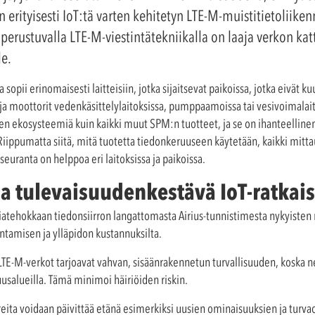
n erityisesti IoT:tä varten kehitetyn LTE-M-muistitietoliike
n perustuvalla LTE-M-viestintätekniikalla on laaja verkon kat
e.
a sopii erinomaisesti laitteisiin, jotka sijaitsevat paikoissa, jotka eivät k
ja moottorit vedenkäsittelylaitoksissa, pumppaamoissa tai vesivoimalaito
n ekosysteemiä kuin kaikki muut SPM:n tuotteet, ja se on ihanteellinen 
Riippumatta siitä, mitä tuotetta tiedonkeruuseen käytetään, kaikki mitt
euranta on helppoa eri laitoksissa ja paikoissa.
ja tulevaisuudenkestävä IoT-ratkai
iatehokkaan tiedonsiirron langattomasta Airius-tunnistimesta nykyisten
ntamisen ja ylläpidon kustannuksilta.
E-M-verkot tarjoavat vahvan, sisäänrakennetun turvallisuuden, koska ne t
uusalueilla. Tämä minimoi häiriöiden riskin.
eita voidaan päivittää etänä esimerkiksi uusien ominaisuuksien ja turv