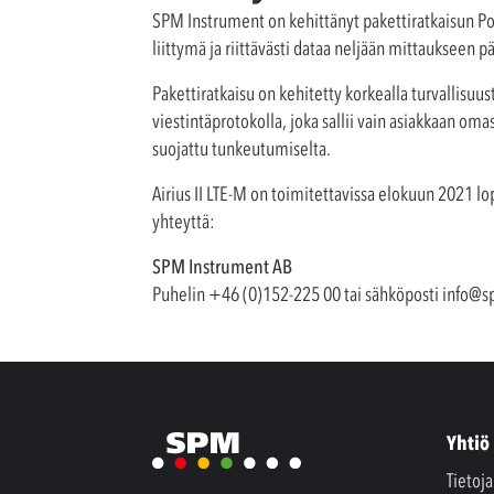
SPM Instrument on kehittänyt pakettiratkaisun Po
liittymä ja riittävästi dataa neljään mittaukseen pä
Pakettiratkaisu on kehitetty korkealla turvallisuust
viestintäprotokolla, joka sallii vain asiakkaan oma
suojattu tunkeutumiselta.
Airius II LTE-M on toimitettavissa elokuun 2021 lop
yhteyttä:
SPM Instrument AB
Puhelin +46 (0)152-225 00 tai sähköposti
info@s
Yhtiö
Tietoj