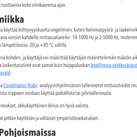
ja tuottavina koko elinkaarensa ajan.
niikka
ää ja käyttää kiihtyvyyskuorta ongelmien, kuten hammaspyörä- ja laakerivi
vana versiot kahdelle mittausalueelle: 10-1000 Hz ja 2-5000 Hz, molemm
 lämpötiloissa -20 ja +85 °C välillä.
uria kohden, ja käyttäjä voi määrittää käyttäjän määrittelemän määrän aik
ja laskentarutiinit ovat samat kuin huippuluokan
Intellinova-verkkojärjes
erald
.
da
Condmaster Ruby
-analyysiohjelmistoon tallennetut mittaustiedot muih
ista riippuen voidaan käyttää paikallista tai pilvitallennusta.
ukset, akkukäyttöinen Airius on hyvä valinta.
at pitkän käyttöiän ja vähäiset ympäristövaikutukset.
 Pohjoismaissa