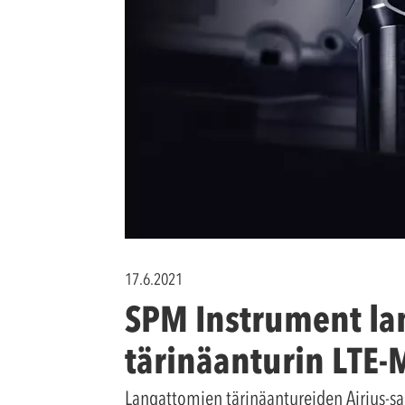
17.6.2021
SPM Instrument la
tärinäanturin LTE-
Langattomien tärinäantureiden Airius-sar