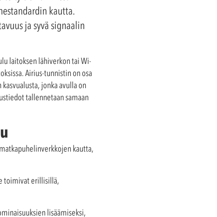
nnestandardin kautta.
tavuus ja syvä signaalin
uulu laitoksen lähiverkon tai Wi-
ksissa. Airius-tunnistin on osa
kasvualusta, jonka avulla on
austiedot tallennetaan samaan
su
 matkapuhelinverkkojen kautta,
oimivat erillisillä,
aominaisuuksien lisäämiseksi,