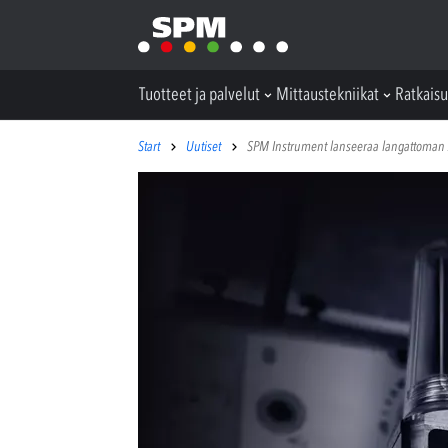
Tuotteet ja palvelut
Mittaustekniikat
Ratkaisu
Start
Uutiset
SPM Instrument lanseeraa langattoman Ai