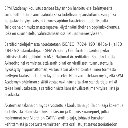
SPM Academy -koulutus tarjoaa käytännön harjoituksia, kehittyneitä
simulaattoreita ja animaatioita sekä todellisia tapaustutkimuksia, jotka
heijastavat nykyaikaisen kunnossapidon haasteiden todellisuutta.
Tuloksena on mukaansatempaava, käytännönläheinen oppimiskokemus,
joka on suunniteltu valmistamaan osallistujat menestykseen.
Sertifiointiohjelmassa noudatetaan ISO/IEC 17024-, ISO 18436-1- ja ISO
18436-2 -standardeja, ja SPM Academy Certification Center pyrkii
aktiivisesti akkreditointiin ANSI National Accreditation Boardin kautta.
Akkreditointi varmistaa, että sertifiointi on virallisesti tunnustettu ja
hyväksytty riippumattoman, valtuutetun akkreditointielimen toimesta
tiettyjen laatustandardien täyttämiseksi. Näin varmistetaan myös, että SPM
Academyn ohjelman sisältö vastaa vakiintuneita alan standardeja, mikä
tekee koulutuksesta ja sertifioinnista kansainvälisesti merkityksellistä ja
arvokasta.
Akatemian takana on myös arvostettuja kouluttajia, joilla on laaja kokemus
todellisesta elämästä. Christer Larsson ja Dennis Swanepoel, jotka
molemmat ovat Vibration CAT IV -sertifioituja, johtavat kurssien
kehittämistä ja opetusta varmistaen, että osallistujat saavat teoriatiedon