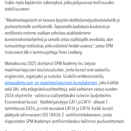
lisäksi myös käytännön näkemyksiä, jotka pohjautuvat teollisuuden
todellisuuteen.
"
Maailmanlaajuisesti on kasvava kysyntä värähtelyanalyysikoulutukselle ja
puolueettomalle sertifioinnille. Tarjoamalla laadukasta koulutusta ja
sertifiointia voimme osaltaan vahvistaa asiakkaidemme
kunnonvalvontaohjelmia ja samalla antaa osallistujille arvokkaita, alan
tunnustettuja todistuksia, jotka edistävät heidän uraansa", sanoo
SPM
Instrument AB:n toimitusjohtaja
Peter Lindberg
.
Marraskuussa 2025 aloittanut SPM Academy Inc. tarjoaa
maailmanlaajuisen koulutusalustan, jonka kurssit ovat saatavilla
englanniksi, espanjaksi ja ruotsiksi. Uudella verkkosivustolla,
spmacademy.com, on maailmanlaajuinen kurssikalenteri
, joka sisältää
sekä lähi- että etäopiskeluvaihtoehtoja, sekä varhainen varaus vuoden
2026 ohjelmille - valmiina sisällytettäväksi tuleviin budjetteihin.
Ensimmäiset kurssit - Värähtelyanalyysi CAT I ja CAT II - alkavat 1.
tammikuuta 2026, ja niitä seuraavat CAT III ja CAT IV. Kaikki kurssit
päättyvät valinnaiseen ISO 18436-2 -sertifiointikokeeseen, jonka
riippumaton SPM Academyn sertifiointikeskus hallinnoi puolueettomasti.