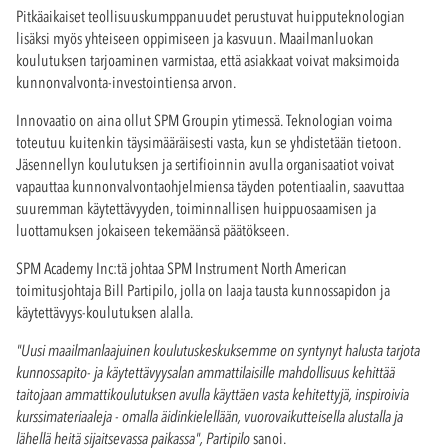
Pitkäaikaiset teollisuuskumppanuudet perustuvat huipputeknologian
lisäksi myös yhteiseen oppimiseen ja kasvuun. Maailmanluokan
koulutuksen tarjoaminen varmistaa, että asiakkaat voivat maksimoida
kunnonvalvonta-investointiensa arvon.
Innovaatio on aina ollut SPM Groupin ytimessä. Teknologian voima
toteutuu kuitenkin täysimääräisesti vasta, kun se yhdistetään tietoon.
Jäsennellyn koulutuksen ja sertifioinnin avulla organisaatiot voivat
vapauttaa kunnonvalvontaohjelmiensa täyden potentiaalin, saavuttaa
suuremman käytettävyyden, toiminnallisen huippuosaamisen ja
luottamuksen jokaiseen tekemäänsä päätökseen.
SPM Academy Inc:tä johtaa SPM Instrument North American
toimitusjohtaja Bill Partipilo, jolla on laaja tausta kunnossapidon ja
käytettävyys-koulutuksen alalla.
"Uusi maailmanlaajuinen koulutuskeskuksemme on syntynyt halusta tarjota
kunnossapito- ja käytettävyysalan ammattilaisille mahdollisuus kehittää
taitojaan ammattikoulutuksen avulla käyttäen vasta kehitettyjä, inspiroivia
kurssimateriaaleja - omalla äidinkielellään, vuorovaikutteisella alustalla ja
lähellä heitä sijaitsevassa paikassa", Partipilo
sanoi.