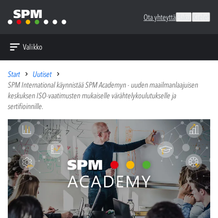
Ota yhteyttä
Haku
Kielet
Valikko
Start
Uutiset
SPM International käynnistää SPM Academyn - uuden maailmanlaajuisen
keskuksen ISO-vaatimusten mukaiselle värähtelykoulutukselle ja
sertifioinnille.