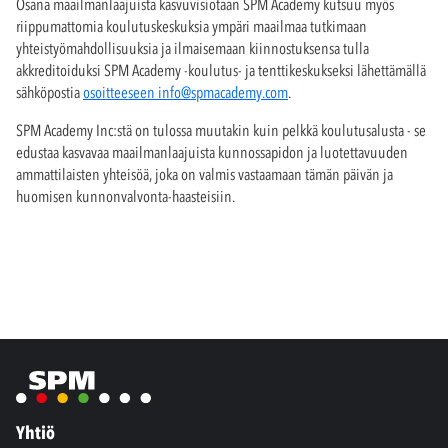
Osana maailmanlaajuista kasvuvisiotaan SPM Academy kutsuu myös
riippumattomia koulutuskeskuksia ympäri maailmaa tutkimaan
yhteistyömahdollisuuksia ja ilmaisemaan kiinnostuksensa tulla
akkreditoiduksi SPM Academy -koulutus- ja tenttikeskukseksi lähettämällä
sähköpostia
osoitteeseen
info@spmacademy.com
.
SPM Academy Inc:stä on tulossa muutakin kuin pelkkä koulutusalusta - se
edustaa kasvavaa maailmanlaajuista kunnossapidon ja luotettavuuden
ammattilaisten yhteisöä, joka on valmis vastaamaan tämän päivän ja
huomisen kunnonvalvonta-haasteisiin.
Yhtiö