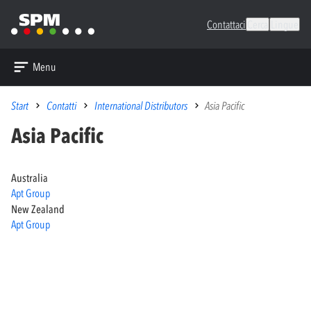
Contattaci
Cerca
Lingue
Menu
Start
Contatti
International Distributors
Asia Pacific
Asia Pacific
Australia
Apt Group
New Zealand
Apt Group