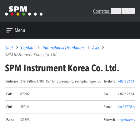
Contattaci
Cerca
Lingue
Menu
Start
Contatti
International Distributors
Asia
SPM Instrument Korea Co. Ltd.
SPM Instrument Korea Co. Ltd.
Indirizzo
21st Valley, #708, 157 Yangpyeong-Ro, Yeongdeungpo_Gu
Telefono
+82 2 2664 22
CAP
07207
Fax
+82 2 2664 22
Città
SEOUL
E-mail
box0377@naver
Paese
KOREA
Sito web
http://www.spmi