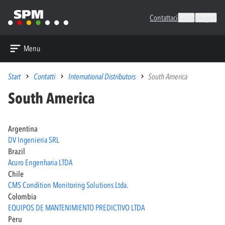
Contattaci
Cerca
Lingue
Menu
Start
Contatti
International Distributors
South America
South America
Argentina
DV Ingenieria SRL
Brazil
Acuro Engenharia LTDA
Chile
CMS Condition Monitoring Solutions Ltda.
Colombia
EQUIPOS DE MANTENIMIENTO PREDICTIVO LTDA
Peru