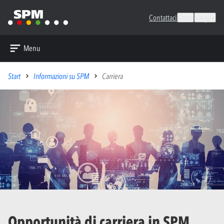
Contattaci
Cerca
Lingue
Menu
Start
Informazioni su SPM
Carriera
Opportunità di carriera in SPM