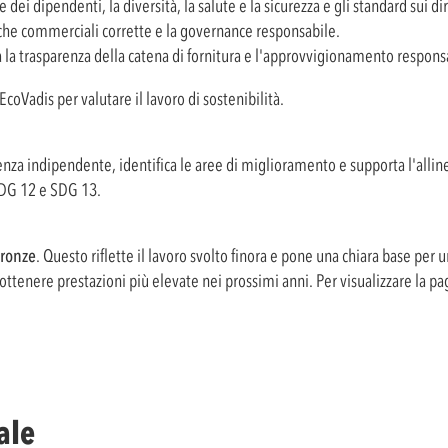
dei dipendenti, la diversità, la salute e la sicurezza e gli standard sui di
ratiche commerciali corrette e la governance responsabile.
a trasparenza della catena di fornitura e l'approvvigionamento respons
EcoVadis per valutare il lavoro di sostenibilità.
renza indipendente, identifica le aree di miglioramento e supporta l'alli
SDG 12 e SDG 13.
ronze
. Questo riflette il lavoro svolto finora e pone una chiara base per
enere prestazioni più elevate nei prossimi anni. Per visualizzare la pagi
ale