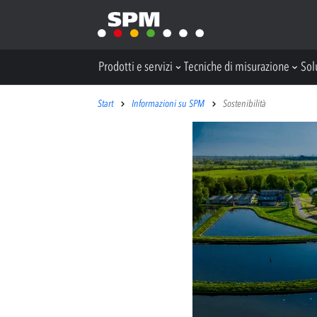
Prodotti e servizi
Tecniche di misurazione
Sol
Start
Informazioni su SPM
Sostenibilità