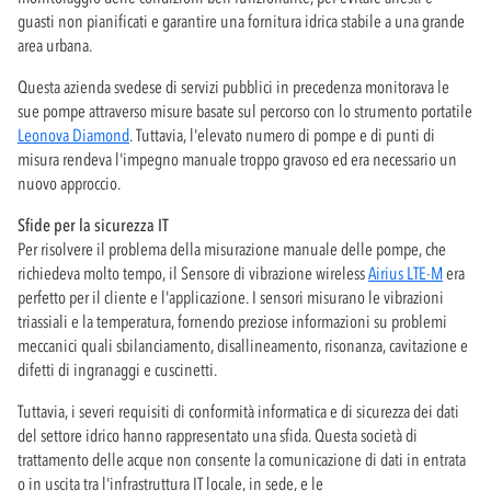
guasti non pianificati e garantire una fornitura idrica stabile a una grande
area urbana.
Questa azienda svedese di servizi pubblici in precedenza monitorava le
sue pompe attraverso misure basate sul percorso con lo strumento portatile
Leonova Diamond
. Tuttavia, l'elevato numero di pompe e di punti di
misura rendeva l'impegno manuale troppo gravoso ed era necessario un
nuovo approccio.
Sfide per la sicurezza IT
Per risolvere il problema della misurazione manuale delle pompe, che
richiedeva molto tempo, il Sensore di vibrazione wireless
Airius LTE-M
era
perfetto per il cliente e l'applicazione. I sensori misurano le vibrazioni
triassiali e la temperatura, fornendo preziose informazioni su problemi
meccanici quali sbilanciamento, disallineamento, risonanza, cavitazione e
difetti di ingranaggi e cuscinetti.
Tuttavia, i severi requisiti di conformità informatica e di sicurezza dei dati
del settore idrico hanno rappresentato una sfida. Questa società di
trattamento delle acque non consente la comunicazione di dati in entrata
o in uscita tra l'infrastruttura IT locale, in sede, e le