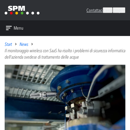
Contattaci
Cerca
Lingue
Menu
Start
News
Il monitoraggio wireless con SaaS ha risolto i problemi di sicurezza informatica
dell'azienda svedese di trattamento delle acque