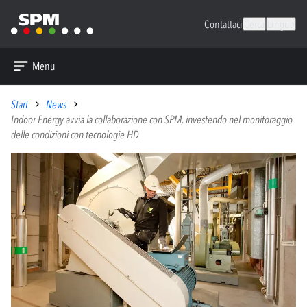
Contattaci
Cerca
Lingue
Menu
Start
News
Indoor Energy avvia la collaborazione con SPM, investendo nel monitoraggio
delle condizioni con tecnologie HD