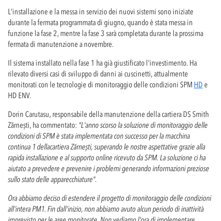
L'installazione e la messa in servizio dei nuovi sistemi sono iniziate
durante la fermata programmata di giugno, quando è stata messa in
funzione la fase 2, mentre la fase 3 sarà completata durante la prossima
fermata di manutenzione a novembre.
Il sistema installato nella fase 1 ha già giustificato l'investimento. Ha
rilevato diversi casi di sviluppo di danni ai cuscinetti, attualmente
monitorati con le tecnologie di monitoraggio delle condizioni SPM
HD
e
HD ENV.
Dorin Carutasu, responsabile della manutenzione della cartiera DS Smith
Zărnești, ha commentato:
"L'anno scorso la soluzione di monitoraggio delle
condizioni di SPM è stata implementata con successo per la macchina
continua 1 della
cartiera
Zărnești
, superando le nostre aspettative grazie alla
rapida installazione e al supporto online ricevuto da SPM. La soluzione ci ha
aiutato a prevedere e prevenire i problemi generando informazioni preziose
sullo stato delle apparecchiature".
Ora abbiamo deciso di estendere il progetto di monitoraggio delle condizioni
all'intera PM1. Fin dall'inizio, non abbiamo avuto alcun periodo di inattività
imprevisto per le aree monitorate. Non vediamo l'ora di implementare