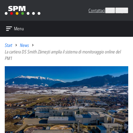
Contattaci
Cerca
Lingue
Menu
Start
News
La cartiera DS Smith Zărnești amplia il sistema di monitoraggio online del
PM1