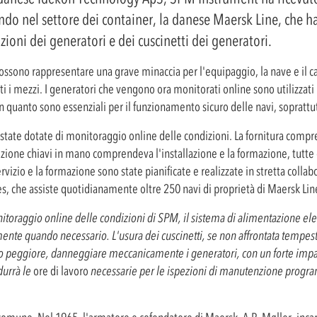
 nel settore dei container, la danese Maersk Line, che ha 
oni dei generatori e dei cuscinetti dei generatori.
ossono rappresentare una grave minaccia per l'equipaggio, la nave e il cari
i i mezzi. I generatori che vengono ora monitorati online sono utilizzati
i in quanto sono essenziali per il funzionamento sicuro delle navi, soprattu
tate dotate di monitoraggio online delle condizioni. La fornitura compre
zione chiavi in mano comprendeva l'installazione e la formazione, tutte 
rvizio e la formazione sono state pianificate e realizzate in stretta colla
, che assiste quotidianamente oltre 250 navi di proprietà di Maersk Lin
toraggio online delle condizioni di SPM, il sistema di alimentazione elet
mente quando necessario. L'usura dei cuscinetti, se non affrontata tempe
caso peggiore, danneggiare meccanicamente i generatori, con un forte impat
idurrà le
ore di lavoro
necessarie per le ispezioni di manutenzione prog