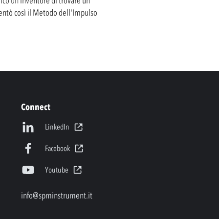
cò un inventore di trovare un
entò così il Metodo dell'Impulso
Connect
LinkedIn
Facebook
Youtube
info@spminstrument.it