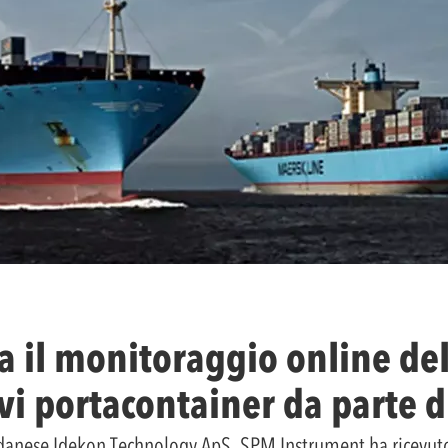
a il monitoraggio online del
vi portacontainer da parte 
e danese Idekon Technology ApS, SPM Instrument ha ricevuto