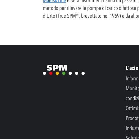
Maersk Line
e SPM Instrument hanno un passato co
metodo per rilevare le pompe di carico difettose 
d'Urto (True SPM®, brevettato nel 1969) e da allo
L'azi
Inform
Monito
condiz
Ottimi
Prodott
Indust
Soluzi