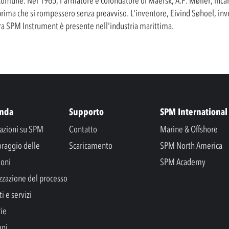
mune. Nel 1965, l'armatore e cofondatore di Maersk, A.P. Møller, incari
prima che si rompessero senza preavviso. L'inventore, Eivind Søhoel, inv
ra SPM Instrument è presente nell'industria marittima.
enda
Supporto
SPM International
azioni su SPM
Contatto
Marine & Offshore
raggio delle
Scaricamento
SPM North America
ioni
SPM Academy
zzazione del processo
i e servizi
rie
oni