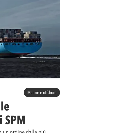
Marine e offshore
le
di SPM
 un ordine dalla più