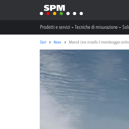
Prodotti e servizi
Tecniche di misurazione
Sol
Start
News
Maersk Line installa il monitoraggio onlin