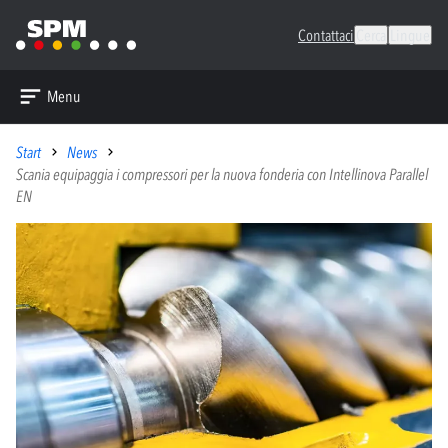
Contattaci
Cerca
Lingue
Menu
Start
News
Scania equipaggia i compressori per la nuova fonderia con Intellinova Parallel
EN