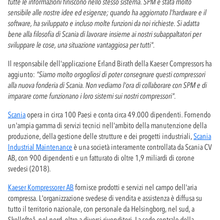
tutte le informazioni finiscono nello stesso sistema. SPM è stata molto
sensibile alle nostre idee ed esigenze; quando ha aggiornato l'hardware e il
software, ha sviluppato e incluso molte funzioni da noi richieste. Si adatta
bene alla filosofia di Scania di lavorare insieme ai nostri subappaltatori per
sviluppare le cose, una situazione vantaggiosa per tutti".
Il responsabile dell'applicazione Erland Birath della Kaeser Compressors ha
aggiunto:
"
Siamo molto orgogliosi di poter consegnare questi compressori
alla nuova fonderia di Scania. Non vediamo l'ora di collaborare con SPM e di
imparare come funzionano i loro sistemi sui nostri compressori".
Scania
opera in circa 100 Paesi e conta circa 49.000 dipendenti. Fornendo
un'ampia gamma di servizi tecnici nell'ambito della manutenzione della
produzione, della gestione delle strutture e dei progetti industriali,
Scania
Industrial Maintenance
è una società interamente controllata da Scania CV
AB, con 900 dipendenti e un fatturato di oltre 1,9 miliardi di corone
svedesi (2018).
Kaeser Kompressorer AB
fornisce prodotti e servizi nel campo dell'aria
compressa. L'organizzazione svedese di vendita e assistenza è diffusa su
tutto il territorio nazionale, con personale da Helsingborg, nel sud, a
Skellefteå, nel nord, oltre a diversi rivenditori. La sede centrale della