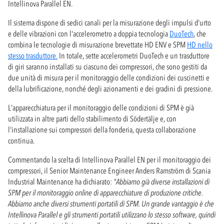
Intellinova Parallel EN.
Il sistema dispone di sedici canali per la misurazione degli impulsi d'urto
e delle vibrazioni con l'accelerometro a doppia tecnologia
DuoTech
, che
combina le tecnologie di misurazione brevettate HD ENV e SPM
HD nello
stesso trasduttore.
In totale, sette accelerometri DuoTech e un trasduttore
di giri saranno installati su ciascuno dei compressori, che sono gestiti da
due unità di misura per il monitoraggio delle condizioni dei cuscinetti e
della lubrificazione, nonché degli azionamenti e dei gradini di pressione.
L'apparecchiatura per il monitoraggio delle condizioni di SPM è già
utilizzata in altre parti dello stabilimento di Södertälje e, con
l'installazione sui compressori della fonderia, questa collaborazione
continua.
Commentando la scelta di Intellinova Parallel EN per il monitoraggio dei
compressori, il Senior Maintenance Engineer Anders Ramström di Scania
Industrial Maintenance ha dichiarato:
"Abbiamo già diverse installazioni di
SPM per il monitoraggio online di apparecchiature di produzione critiche.
Abbiamo anche diversi strumenti portatili di SPM. Un grande vantaggio è che
Intellinova Parallel e gli strumenti portatili utilizzano lo stesso software, quindi