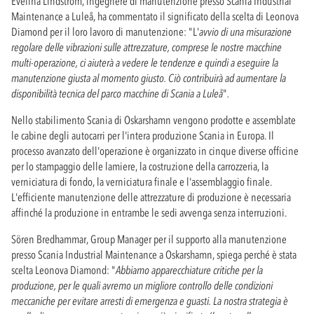
Evelina Lindström, ingegnere di manutenzione presso Scania Industrial
Maintenance a Luleå, ha commentato il significato della scelta di Leonova
Diamond per il loro lavoro di manutenzione: "L'
avvio di una misurazione
regolare delle vibrazioni sulle attrezzature, comprese le nostre macchine
multi-operazione, ci aiuterà a vedere le tendenze e quindi a eseguire la
manutenzione giusta al momento giusto. Ciò contribuirà ad aumentare la
disponibilità tecnica del parco macchine di Scania a Luleå
"
.
Nello stabilimento Scania di Oskarshamn vengono prodotte e assemblate
le cabine degli autocarri per l'intera produzione Scania in Europa. Il
processo avanzato dell'operazione è organizzato in cinque diverse officine
per lo stampaggio delle lamiere, la costruzione della carrozzeria, la
verniciatura di fondo, la verniciatura finale e l'assemblaggio finale.
L'efficiente manutenzione delle attrezzature di produzione è necessaria
affinché la produzione in entrambe le sedi avvenga senza interruzioni.
Sören Bredhammar, Group Manager per il supporto alla manutenzione
presso Scania Industrial Maintenance a Oskarshamn, spiega perché è stata
scelta Leonova Diamond: "
Abbiamo apparecchiature critiche per la
produzione, per le quali avremo un migliore controllo delle condizioni
meccaniche per evitare arresti di emergenza e guasti. La nostra strategia è