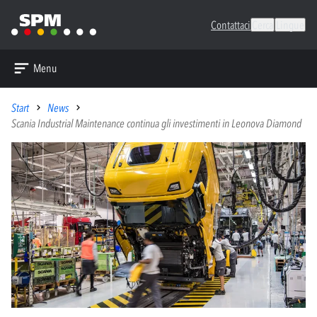
Contattaci
Cerca
Lingue
Menu
Start
News
Scania Industrial Maintenance continua gli investimenti in Leonova Diamond