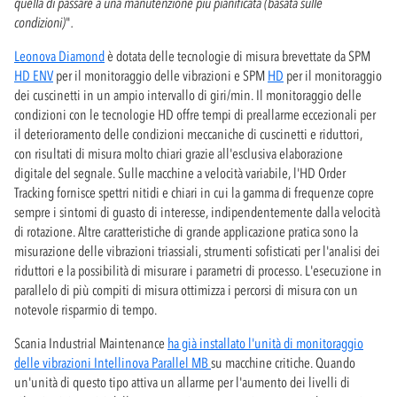
quella di passare a una manutenzione più pianificata (basata sulle
condizioni)
"
.
Leonova Diamond
è dotata delle tecnologie di misura brevettate da SPM
HD ENV
per il monitoraggio delle vibrazioni e SPM
HD
per il monitoraggio
dei cuscinetti in un ampio intervallo di giri/min. Il monitoraggio delle
condizioni con le tecnologie HD offre tempi di preallarme eccezionali per
il deterioramento delle condizioni meccaniche di cuscinetti e riduttori,
con risultati di misura molto chiari grazie all'esclusiva elaborazione
digitale del segnale. Sulle macchine a velocità variabile, l'HD Order
Tracking fornisce spettri nitidi e chiari in cui la gamma di frequenze copre
sempre i sintomi di guasto di interesse, indipendentemente dalla velocità
di rotazione. Altre caratteristiche di grande applicazione pratica sono la
misurazione delle vibrazioni triassiali, strumenti sofisticati per l'analisi dei
riduttori e la possibilità di misurare i parametri di processo. L'esecuzione in
parallelo di più compiti di misura ottimizza i percorsi di misura con un
notevole risparmio di tempo.
Scania Industrial Maintenance
ha già installato l'unità di monitoraggio
delle vibrazioni Intellinova Parallel MB
su macchine critiche. Quando
un'unità di questo tipo attiva un allarme per l'aumento dei livelli di