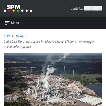
Contattaci
Cerca
Lingue
Menu
Start
News
Södra Cell Mönsterås sceglie Intellinova Parallel EN per il monitoraggio
online delle cippatrici