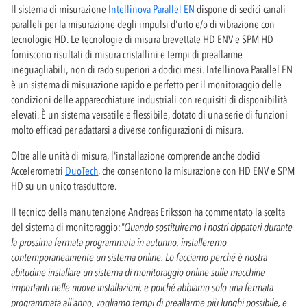
Il sistema di misurazione
Intellinova Parallel EN
dispone di sedici canali
paralleli per la misurazione degli impulsi d'urto e/o di vibrazione con
tecnologie HD. Le tecnologie di misura brevettate HD ENV e SPM HD
forniscono risultati di misura cristallini e tempi di preallarme
ineguagliabili, non di rado superiori a dodici mesi. Intellinova Parallel EN
è un sistema di misurazione rapido e perfetto per il monitoraggio delle
condizioni delle apparecchiature industriali con requisiti di disponibilità
elevati. È un sistema versatile e flessibile, dotato di una serie di funzioni
molto efficaci per adattarsi a diverse configurazioni di misura.
Oltre alle unità di misura, l'installazione comprende anche dodici
Accelerometri
DuoTech
, che consentono la misurazione con HD ENV e SPM
HD su un unico trasduttore.
Il tecnico della manutenzione Andreas Eriksson ha commentato la scelta
del sistema di monitoraggio:
"Quando sostituiremo i nostri cippatori durante
la prossima fermata programmata in autunno, installeremo
contemporaneamente un sistema online. Lo facciamo perché è nostra
abitudine installare un sistema di monitoraggio online sulle macchine
importanti nelle nuove installazioni, e poiché abbiamo solo una fermata
programmata all'anno, vogliamo tempi di preallarme più lunghi possibile, e