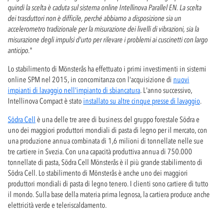
quindi la scelta è caduta sul sistema online Intellinova Parallel EN. La scelta
dei trasduttori non è difficile, perché abbiamo a disposizione sia un
accelerometro tradizionale per la misurazione dei livelli di vibrazioni, sia la
misurazione degli impulsi d'urto per rilevare i problemi ai cuscinetti con largo
anticipo.
"
Lo stabilimento di Mönsterås ha effettuato i primi investimenti in sistemi
online SPM nel 2015, in concomitanza con l'acquisizione di
nuovi
impianti di lavaggio nell'impianto di sbiancatura
. L'anno successivo,
Intellinova Compact è stato
installato su altre cinque presse di lavaggio
.
Södra Cell
è una delle tre aree di business del gruppo forestale Södra e
uno dei maggiori produttori mondiali di pasta di legno per il mercato, con
una produzione annua combinata di 1,6 milioni di tonnellate nelle sue
tre cartiere in Svezia. Con una capacità produttiva annua di 750.000
tonnellate di pasta, Södra Cell Mönsterås è il più grande stabilimento di
Södra Cell. Lo stabilimento di Mönsterås è anche uno dei maggiori
produttori mondiali di pasta di legno tenero. I clienti sono cartiere di tutto
il mondo. Sulla base della materia prima legnosa, la cartiera produce anche
elettricità verde e teleriscaldamento.